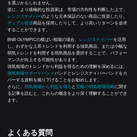
を選ぶかもしれません。
逆に、より積極的な投資家は、市場の方向性を判断した上で、
レンジスナイパー
のような元本保証のない商品に投資したり、
デュアル投資
商品を採用したりして、より高いリターンを追求
することができます。
BNB OLYMPICの横ばい相場の場合、
レンジスナイパー
を活用
し、わずかな上昇トレンドを利用する強気商品、または小幅な
弱気トレンドを利用する弱気商品を選択することで、パフォー
マンスが向上する可能性があります。
強気相場のトレンドから利益を得るための理解を深めるには、
強気相場サポートバンド
バンドとレンジスナイパーバンドをカ
バーする資料を掘り下げることをお勧めします。
さらに、
弱気相場から利益を得る
と
究極の弱気相場戦略
に関す
る記事を読むと、これらの概念をより深く理解することができ
ます。
よくある質問