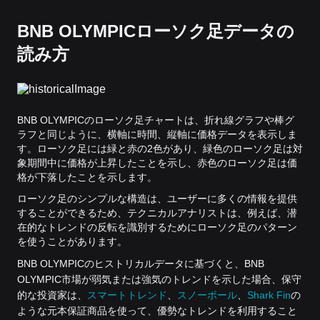
BNB OLYMPICローソク足データの
読み方
BNB OLYMPICのローソク足チャートは、折れ線グラフや棒グ
ラフと同じように、横軸に時間、縦軸に価格データを表示しま
す。ローソク足には緑と赤の2色があり、緑色のローソク足は対
象期間中に価格が上昇したことを示し、赤色のローソク足は価
格が下落したことを示します。
ローソク足のシンプルな構造は、ユーザーに多くの情報を提供
することができるため、テクニカルアナリストは、例えば、潜
在的なトレンドの反転を識別するためにローソク足のパターン
を使うことがあります。
BNB OLYMPICのヒストリカルデータに基づくと、BNB
OLYMPIC市場が弱気または強気のトレンドを示した場合、保守
的な投資家は、
スマートトレンド
、
スノーボール
、
Shark Fin
の
ような元本保証商品を使って、優勢なトレンドを利用すること