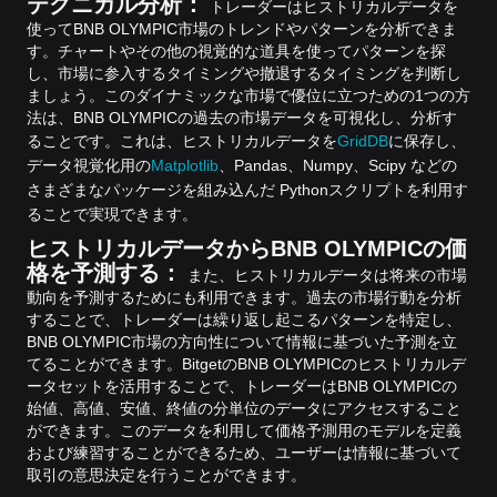
テクニカル分析：
トレーダーはヒストリカルデータを
使ってBNB OLYMPIC市場のトレンドやパターンを分析できま
す。チャートやその他の視覚的な道具を使ってパターンを探
し、市場に参入するタイミングや撤退するタイミングを判断し
ましょう。このダイナミックな市場で優位に立つための1つの方
法は、BNB OLYMPICの過去の市場データを可視化し、分析す
ることです。
これは、ヒストリカルデータを
GridDB
に保存し、
データ視覚化用の
Matplotlib
、Pandas、Numpy、Scipy などの
さまざまなパッケージを組み込んだ Pythonスクリプトを利用す
ることで実現できます。
ヒストリカルデータからBNB OLYMPICの価
格を予測する：
また、ヒストリカルデータは将来の市場
動向を予測するためにも利用できます。過去の市場行動を分析
することで、トレーダーは繰り返し起こるパターンを特定し、
BNB OLYMPIC市場の方向性について情報に基づいた予測を立
てることができます。
BitgetのBNB OLYMPICのヒストリカルデ
ータセットを活用することで、トレーダーはBNB OLYMPICの
始値、高値、安値、終値の分単位のデータにアクセスすること
ができます。このデータを利用して価格予測用のモデルを定義
および練習することができるため、ユーザーは情報に基づいて
取引の意思決定を行うことができます。