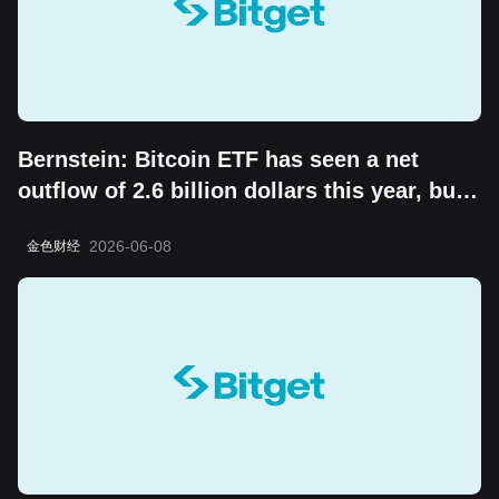
Bernstein: Bitcoin ETF has seen a net
outflow of 2.6 billion dollars this year, but
the "boring cycle" does not change its
2026-06-08
金色财经
long-term value storage attribute