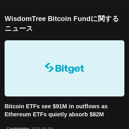
WisdomTree Bitcoin Fundに関する
ニュース
Bitcoin ETFs see $91M in outflows as
Ethereum ETFs quietly absorb $82M
2026-06-09
Cryptobriefing