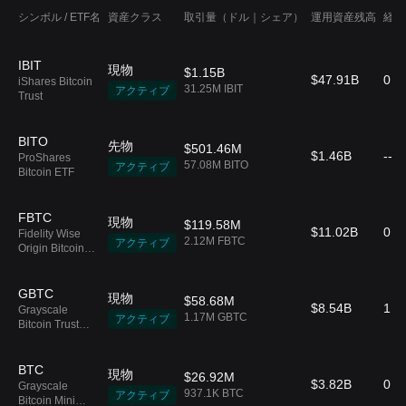
シンボル / ETF名
資産クラス
取引量（ドル｜シェア）
運用資産残高
経費
IBIT
現物
$1.15B
$47.91B
0.2
iShares Bitcoin
31.25M IBIT
アクティブ
Trust
BITO
先物
$501.46M
$1.46B
--
ProShares
57.08M BITO
アクティブ
Bitcoin ETF
FBTC
現物
$119.58M
$11.02B
0.2
Fidelity Wise
2.12M FBTC
アクティブ
Origin Bitcoin
Fund
GBTC
現物
$58.68M
$8.54B
1.5
Grayscale
1.17M GBTC
アクティブ
Bitcoin Trust
ETF
BTC
現物
$26.92M
$3.82B
0.1
Grayscale
937.1K BTC
アクティブ
Bitcoin Mini