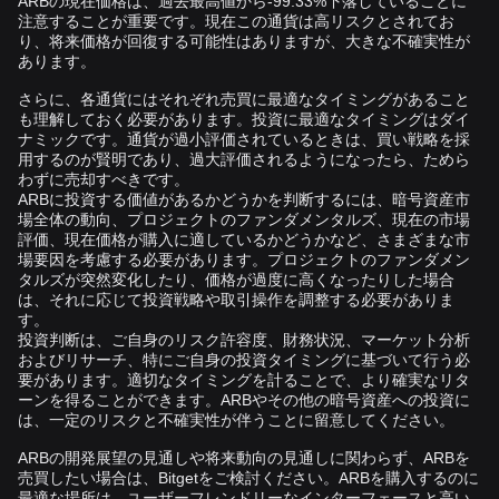
ARBの現在価格は、過去最高値から-99.33%下落していることに
注意することが重要です。現在この通貨は高リスクとされてお
り、将来価格が回復する可能性はありますが、大きな不確実性が
あります。
さらに、各通貨にはそれぞれ売買に最適なタイミングがあること
も理解しておく必要があります。投資に最適なタイミングはダイ
ナミックです。通貨が過小評価されているときは、買い戦略を採
用するのが賢明であり、過大評価されるようになったら、ためら
わずに売却すべきです。
ARBに投資する価値があるかどうかを判断するには、暗号資産市
場全体の動向、プロジェクトのファンダメンタルズ、現在の市場
評価、現在価格が購入に適しているかどうかなど、さまざまな市
場要因を考慮する必要があります。プロジェクトのファンダメン
タルズが突然変化したり、価格が過度に高くなったりした場合
は、それに応じて投資戦略や取引操作を調整する必要がありま
す。
投資判断は、ご自身のリスク許容度、財務状況、マーケット分析
およびリサーチ、特にご自身の投資タイミングに基づいて行う必
要があります。適切なタイミングを計ることで、より確実なリタ
ーンを得ることができます。ARBやその他の暗号資産への投資に
は、一定のリスクと不確実性が伴うことに留意してください。
ARBの開発展望の見通しや将来動向の見通しに関わらず、ARBを
売買したい場合は、Bitgetをご検討ください。ARBを購入するのに
最適な場所は、ユーザーフレンドリーなインターフェースと高い