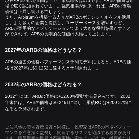
現在ARBの市場価値は --で、市場順位は#71です。ARBの価値は市
場で広く認知されています。強気相場が到来すれば、ARBの市場
価値は上昇し続けるでしょう。
また、Arbitrumを構築する人々がARBのポテンシャルをフル活用
し、より多くの企業と提携し、ユーザーベースを増やすなど、
ARBが実用的なアプリケーションでより大きな役割を果たすこと
ができれば、ARBの長期的な価値は大幅に向上します。
2027年のARBの価格はどうなる？
ARBの過去の価格パフォーマンス予測モデルによると、ARBの価
格は2027年に
$0.1252
に達すると予測されます。
2032年のARBの価格はどうなる？
2032年には、ARBの価格は+12.00%変動する見込みです。 2032
年末には、ARBの価格は
$0.2451
に達し、累積ROIは+200.37%に
なると予測されます。
ご注意他の暗号資産投資と同様に、投資家はARBの市場パフォー
マンスを注意深く監視し、関連するリスクを認識する必要があり
ます。暗号資産の世界は不確実性に満ちているため、徹底的なリ