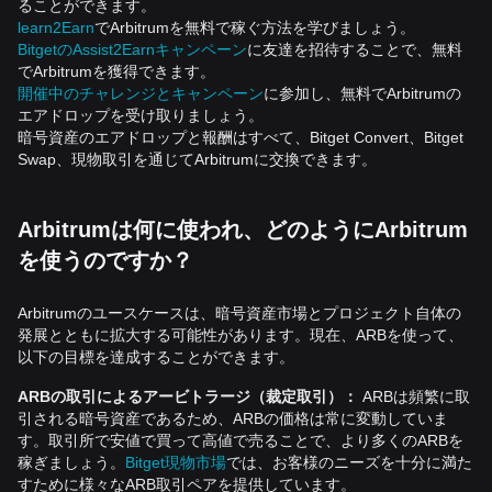
ることができます。
learn2Earn
でArbitrumを無料で稼ぐ方法を学びましょう。
BitgetのAssist2Earnキャンペーン
に友達を招待することで、無料
でArbitrumを獲得できます。
開催中のチャレンジとキャンペーン
に参加し、無料でArbitrumの
エアドロップを受け取りましょう。
暗号資産のエアドロップと報酬はすべて、Bitget Convert、Bitget
Swap、現物取引を通じてArbitrumに交換できます。
Arbitrumは何に使われ、どのようにArbitrum
を使うのですか？
Arbitrumのユースケースは、暗号資産市場とプロジェクト自体の
発展とともに拡大する可能性があります。現在、ARBを使って、
以下の目標を達成することができます。
ARBの取引によるアービトラージ（裁定取引）：
ARBは頻繁に取
引される暗号資産であるため、ARBの価格は常に変動していま
す。取引所で安値で買って高値で売ることで、より多くのARBを
稼ぎましょう。
Bitget現物市場
では、お客様のニーズを十分に満た
すために様々なARB取引ペアを提供しています。