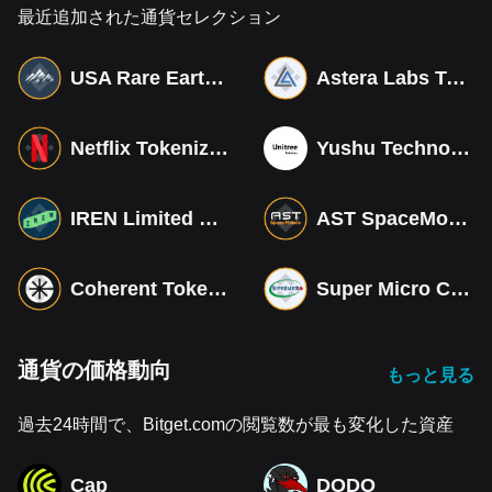
最近追加された通貨セレクション
USA Rare Earth Tokenized bStocks
Astera Labs Tokenized bStocks
Netflix Tokenized bStocks
Yushu Technology Co (Derivatives)
IREN Limited Tokenized bStocks
AST SpaceMobile Tokenized bStocks
Coherent Tokenized bStocks
Super Micro Computer Tokenized bStocks
通貨の価格動向
もっと見る
過去24時間で、Bitget.comの閲覧数が最も変化した資産
Cap
DODO