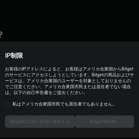
？
IP制限
お客様のIPアドレスによると、お客様はアメリカ合衆国からBitget
のサービスにアクセスしようとしています。Bitgetの商品およびサ
ービスは、アメリカ合衆国のユーザーを対象としておりませんの
でご注意ください。アメリカ合衆国市民または居住者でない場合
売り手に支払う
は、以下の自己申告書をご提出ください。
提案された支払い方法で売り手に支払います。法定通貨送金
私はアメリカ合衆国市民でも居住者でもありません。
ご
を完了し、Bitget P2Pポータルの「支払い済み」をクリック
します。
Bitget取引所の利用を継続する
Bitget Walletへ