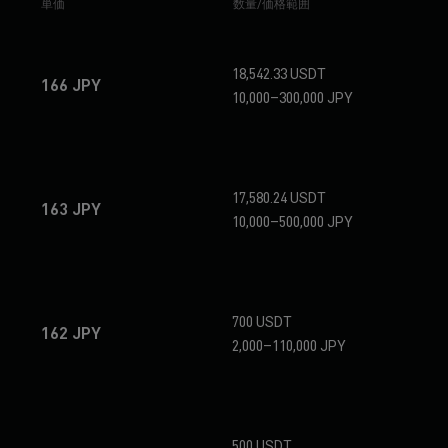
単価
数量/価格範囲
18,542.33 USDT
166 JPY
10,000–300,000 JPY
17,580.24 USDT
163 JPY
10,000–500,000 JPY
700 USDT
162 JPY
2,000–110,000 JPY
500 USDT