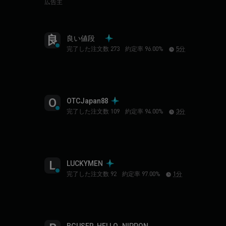
広告主
良
良い値段
完了した注文数 273
約定率 96.00%
5分
O
OTCJapan88
完了した注文数 109
約定率 94.00%
3分
L
LUCKYMEN
完了した注文数 92
約定率 97.00%
1分