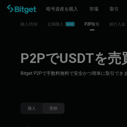
暗号資産を購入
市場
取引
‌購入/売却
定期購入
P2P取引
銀行入金
P2PでUSDTを
Bitget P2Pで手数料無料で安全かつ簡単に取引
購入
売却