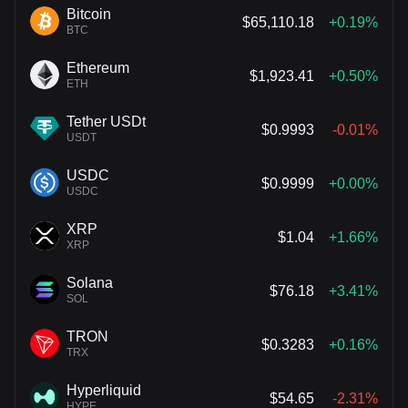
Bitcoin
$65,110.18
+0.19%
BTC
Ethereum
$1,923.41
+0.50%
ETH
Tether USDt
$0.9993
-0.01%
USDT
USDC
$0.9999
+0.00%
USDC
XRP
$1.04
+1.66%
XRP
Solana
$76.18
+3.41%
SOL
TRON
$0.3283
+0.16%
TRX
Hyperliquid
$54.65
-2.31%
HYPE