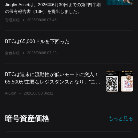
全売却し、ASML(ASML.US)などAIの計算力
Jinglin Assetは、2026年6月30日までの第2四半期
産業チェーン企業を新規購入
の保有報告書（13F）を提出しました。
智通财经
•
2026/08/08 07:46
BTCは65,000ドルを下回った
金色财经
•
2026/08/08 07:23
BTCは週末に流動性が低いモードに突入！
65,500が主要なレジスタンスとなり、“ニュ
ース主導の相場”の急襲に警戒を
AiCoin
•
2026/08/08 06:32
暗号資産価格
もっと見る