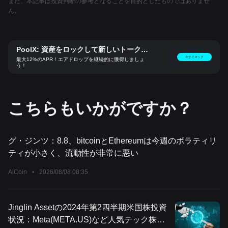
また、本記事は投資判断の参考となることを目的としたものではありませ
ん。
PoolX: 資産をロックして新しいトークン
をゲット
今すぐロック
最大12%のAPR！エアドロップを継続的に獲得しましょ
う！
こちらもいかがですか？
グ・ジンツ：8.8、bitcoinとEthereumは今週のボラティリ
ティが小さく、流動性が非常に悪い
AiCoin
•
2026/08/08 08:35
Jinglin Assetの2024年第2四半期米国株投資
状況：Meta(META.US)など人気テック株を