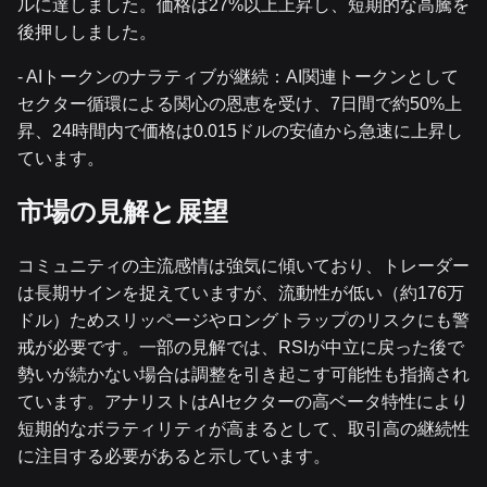
ルに達しました。価格は27%以上上昇し、短期的な高騰を
後押ししました。
- AIトークンのナラティブが継続：AI関連トークンとして
セクター循環による関心の恩恵を受け、7日間で約50%上
昇、24時間内で価格は0.015ドルの安値から急速に上昇し
ています。
市場の見解と展望
コミュニティの主流感情は強気に傾いており、トレーダー
は長期サインを捉えていますが、流動性が低い（約176万
ドル）ためスリッページやロングトラップのリスクにも警
戒が必要です。一部の見解では、RSIが中立に戻った後で
勢いが続かない場合は調整を引き起こす可能性も指摘され
ています。アナリストはAIセクターの高ベータ特性により
短期的なボラティリティが高まるとして、取引高の継続性
に注目する必要があると示しています。