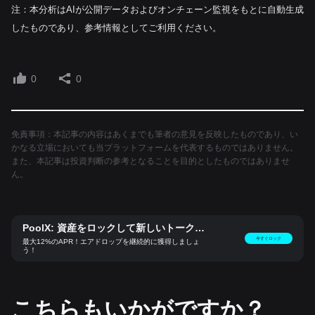
注：本分析はAIが公開データおよびオンチェーン監視をもとに自動生成
したものであり、参考情報としてご利用ください。
0
0
免責事項：本記事の内容はあくまでも筆者の意見を反映したものであり、い
かなる立場においても当プラットフォームを代表するものではありません。
また、本記事は投資判断の参考となることを目的としたものではありませ
ん。
PoolX: 資産をロックして新しいトークン
をゲット
今すぐロック
最大12%のAPR！エアドロップを継続的に獲得しましょ
う！
こちらもいかがですか？