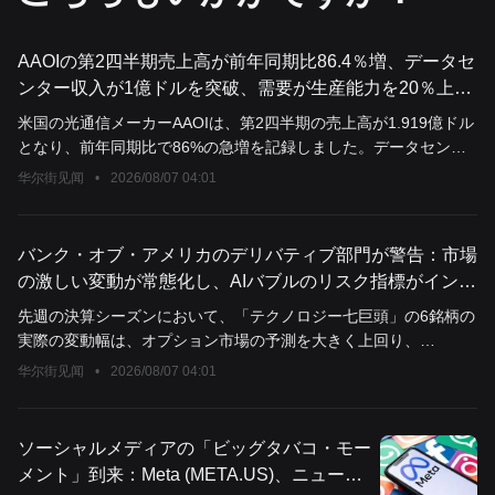
AAOIの第2四半期売上高が前年同期比86.4％増、データセ
ンター収入が1億ドルを突破、需要が生産能力を20％上回
る、下半期も設備投資を引き続き強化へ
米国の光通信メーカーAAOIは、第2四半期の売上高が1.919億ドル
となり、前年同期比で86%の急増を記録しました。データセンタ
ー事業が初めて1億ドルを突破し、800G製品の収入も前期比で倍
华尔街见闻
•
2026/08/07 04:01
増しました。さらに重要なのは、1.6T製品がまもなく顧客認証を
完了し、出荷を開始する予定であることです。経営陣が描く2027
年中計画によれば、データセンター用トランシーバーの月間売上
バンク・オブ・アメリカのデリバティブ部門が警告：市場
高は4.71億ドルに達する可能性があります。需要側には問題はな
の激しい変動が常態化し、AIバブルのリスク指標がインタ
く、顧客からの注文は供給能力を20%から40%上回っており、問
ーネット時代の極値に迫る
先週の決算シーズンにおいて、「テクノロジー七巨頭」の6銘柄の
題は生産能力が期日通りに実現できるかどうかにあります。
実際の変動幅は、オプション市場の予測を大きく上回り、
ChatGPT時代では初めてとなりました。米国銀行のデリバティブ
华尔街见闻
•
2026/08/07 04:01
チームは、AIバブルが引き続き蓄積されており、市場のボラティ
リティが2000年のインターネットバブルの歴史的な高値に迫って
いると警告しています。マクロ経済の不確実性が高まり続けてお
ソーシャルメディアの「ビッグタバコ・モー
り、現在の混乱した状況は、ボラティリティを強力に支える要因
メント」到来：Meta (META.US)、ニューメ
となっています。