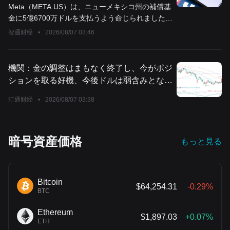
キシコ州で訴訟に敗れ、5億6700万ドルの補
Meta（META.US）は、ニューメキシコ州の補償基
償金を命じられる
金に5億6700万ドルを支払うよう命じられました。
これは公共妨害事件の一部であり、同社が所有す
智通财经
•
2026/08/07 03:46
るアプリによる被害が訴えられている多数の訴訟
のひとつでもあります。
機関：金の調整はまもなく終了し、今がポジ
ションを取る好機、今後ドルは弱含みとなり
強気要因に
汇通财经
•
2026/08/07 03:38
暗号資産価格
もっと見る
Bitcoin
$64,254.31
-0.29%
BTC
Ethereum
$1,897.03
+0.07%
ETH