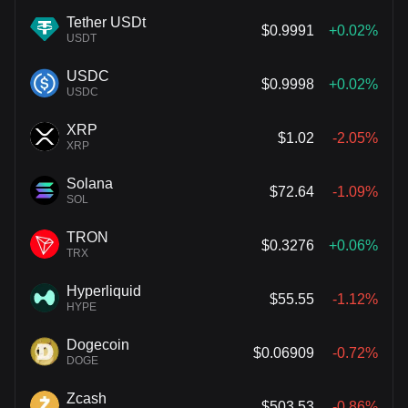
Tether USDt
$0.9991
+0.02%
USDT
USDC
$0.9998
+0.02%
USDC
XRP
$1.02
-2.05%
XRP
Solana
$72.64
-1.09%
SOL
TRON
$0.3276
+0.06%
TRX
Hyperliquid
$55.55
-1.12%
HYPE
Dogecoin
$0.06909
-0.72%
DOGE
Zcash
$503.53
-0.86%