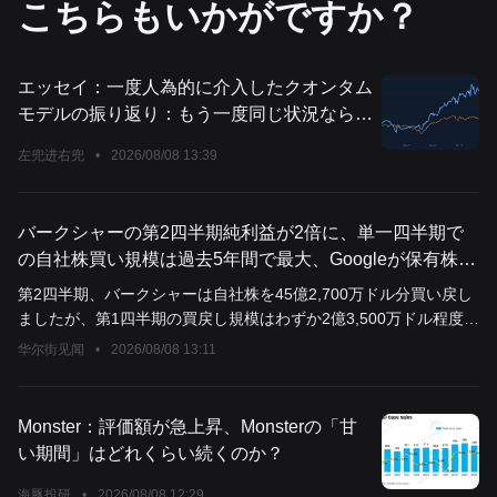
こちらもいかがですか？
エッセイ：一度人為的に介入したクオンタム
モデルの振り返り：もう一度同じ状況なら、
私はまた同じことをするだろうか？
左兜进右兜
•
2026/08/08 13:39
バークシャーの第2四半期純利益が2倍に、単一四半期で
の自社株買い規模は過去5年間で最大、Googleが保有株上
位5社にランクイン
第2四半期、バークシャーは自社株を45億2,700万ドル分買い戻し
ましたが、第1四半期の買戻し規模はわずか2億3,500万ドル程度で
した。上半期合計で約47億6,000万ドルの自社株買い戻しとなり、
华尔街见闻
•
2026/08/08 13:11
そのほとんどが第2四半期に集中しています。また、第2四半期に
は約198億ドル分の株式を純購入し、その中には約100億ドルを投
じたAlphabet普通株の購入も含まれています。これにより、
Monster：評価額が急上昇、Monsterの「甘
Googleは同社の主要上位5銘柄に正式に加わりました。
い期間」はどれくらい続くのか？
海豚投研
•
2026/08/08 12:29