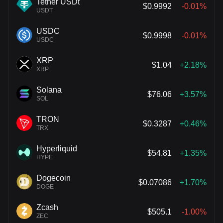
Tether USDt
$0.9992
-0.01%
USDT
USDC
$0.9998
-0.01%
USDC
XRP
$1.04
+2.18%
XRP
Solana
$76.06
+3.57%
SOL
TRON
$0.3287
+0.46%
TRX
Hyperliquid
$54.81
+1.35%
HYPE
Dogecoin
$0.07086
+1.70%
DOGE
Zcash
$505.1
-1.00%
ZEC