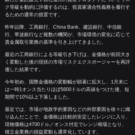
ク等級を動的に評価するのは、投資家適合性義務を履行す
るための通常の措置です。
昨年以降、工商銀行、China Bank、建設銀行、中信銀
行、寧波銀行など複数の機関が、市場環境の変化に応じて
貴金属取引業務の基準を引き上げてきました。
最近の工商銀行による等級引き下げは、金価格が前回大き
く変動した後の現状の市場リスクエクスポージャーを再評
価した結果です。
今年初め、国際金価格の変動幅が顕著に拡大し、1月末に
は一時1オンス当たりほぼ5600ドルの高値をつけた後、短
期間で10%以上下落しました。
最近では、市場が地政学的要因などの外部要因を徐々に織
り込んだことで、金価格は比較的安定したレンジに入り、
現物価格は4700ドル／オンス付近でレンジ相場となり、
積立金業務の損益変動も通常化しています。