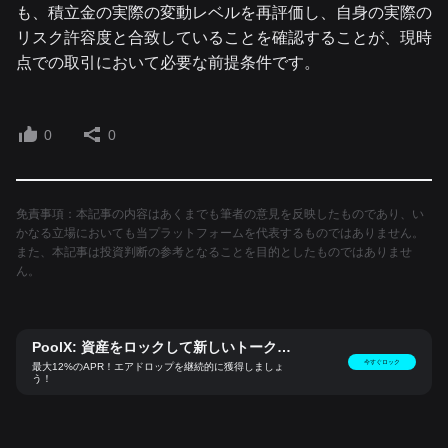
も、積立金の実際の変動レベルを再評価し、自身の実際の
リスク許容度と合致していることを確認することが、現時
点での取引において必要な前提条件です。
0
0
免責事項：本記事の内容はあくまでも筆者の意見を反映したものであり、い
かなる立場においても当プラットフォームを代表するものではありません。
また、本記事は投資判断の参考となることを目的としたものではありませ
ん。
PoolX: 資産をロックして新しいトークン
をゲット
今すぐロック
最大12%のAPR！エアドロップを継続的に獲得しましょ
う！