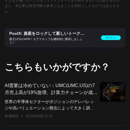
かなる立場においても当プラットフォームを代表するものではありません。
また、本記事は投資判断の参考となることを目的としたものではありませ
ん。
PoolX: 資産をロックして新しいトークン
をゲット
今すぐロック
最大12%のAPR！エアドロップを継続的に獲得しましょ
う！
こちらもいかがですか？
AI需要は冷めていない：UMC(UMC.US)の7
月売上高が19%急増、計算力チェーンが成熟
プロセスに拡大することを証明
世界の半導体セクターがポジションのデレバレッ
ジや高バリュエーション懸念によって大きく調整
する中、ウェーハファウンドリー大手の聯華電子
智通财经
•
2026/08/06 11:51
が発表した最新の月次売上データは、パニック状
態に陥っているウォール街の投資家たちにファン