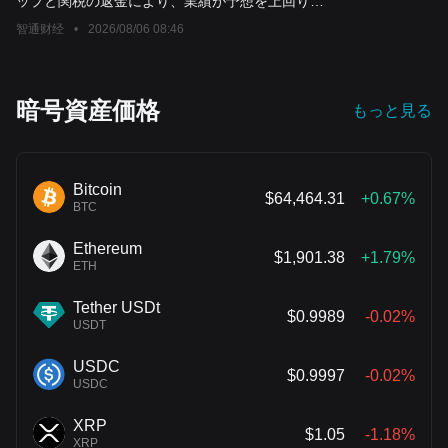
ップと関税の返金により、業績が予想を上回りま
した。
智通财经
•
2026/08/06 08:46
暗号資産価格
もっと見る
Bitcoin
$64,464.31
+0.67%
BTC
Ethereum
$1,901.38
+1.79%
ETH
Tether USDt
$0.9989
-0.02%
USDT
USDC
$0.9997
-0.02%
USDC
XRP
$1.05
-1.18%
XRP