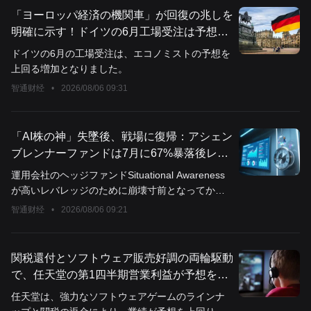
ダメンタルズ面での安心材料を提供しました。
「ヨーロッパ経済の機関車」が回復の兆しを
明確に示す！ドイツの6月工場受注は予想を
上回る3.1％増加、防衛とインフラ支出がエ
ドイツの6月の工場受注は、エコノミストの予想を
ンジンに
上回る増加となりました。
智通财经
•
2026/08/06 09:31
「AI株の神」失墜後、戦場に復帰：アシェン
ブレンナーファンドは7月に67%暴落後レバ
レッジ解消、4億ドルで未公開企業に賭ける
運用会社のヘッジファンドSituational Awareness
が高いレバレッジのために崩壊寸前となってから
数日後、「AI株神」と呼ばれるレオポルド・アッ
智通财经
•
2026/08/06 09:21
シェンブルンナーが投資市場に再び戻ってきまし
た。
関税還付とソフトウェア販売好調の両輪駆動
で、任天堂の第1四半期営業利益が予想を大
幅に上回る150%急増、しかしハードウェア
任天堂は、強力なソフトウェアゲームのラインナ
のコストおよび販売台数の懸念が浮上