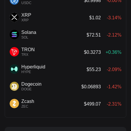
$0.9998
-0.00%
USDC
XRP
$1.02
-3.14%
XRP
Solana
$72.51
-2.12%
SOL
TRON
$0.3273
+0.36%
TRX
Hyperliquid
$55.23
-2.09%
HYPE
Dogecoin
$0.06893
-1.42%
DOGE
Zcash
$499.07
-2.31%
ZEC