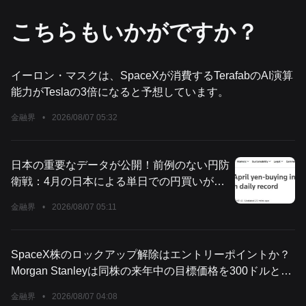
こちらもいかがですか？
イーロン・マスクは、SpaceXが消費するTerafabのAI演算
能力がTeslaの3倍になると予想しています。
金融界
•
2026/08/07 05:32
日本の重要なデータが公開！前例のない円防
衛戦：4月の日本による単日での円買いが過
去最高を記録
金融界
•
2026/08/07 05:11
SpaceX株のロックアップ解除はエントリーポイントか？
Morgan Stanleyは同株の来年中の目標価格を300ドルと強
調
金融界
•
2026/08/07 04:08