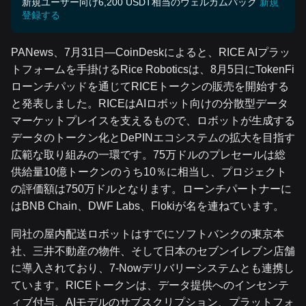
新規ユーザー向け6,200 USDT相当のウェルカムパック
新規
登録する
PANews、7月31日—CoinDeskによると、RICE AIプラッ
トフォームを手掛けるRice Roboticsは、8月5日にTokenFi
ローンチパッドを通じてRICEトークンの販売を開始する
と発表しました。RICEはAIロボット向けの分散型データ
マーケットプレイスを支えるもので、ロボットが生成する
データのトークン化とDePINエコシステムの拡大を目指す
広範な取り組みの一環です。75万ドルのプレセールは総
供給量10億トークンのうち10％に相当し、プロジェクト
の評価額は750万ドルとなります。ローンチパートナーに
はBNB Chain、DWF Labs、Flokiが名を連ねています。
同社の屋内配送ロボットはすでにソフトバンクの東京本
社、三井不動産の物件、そして日本のセブンイレブン店舗
に導入されており、7-Nowデリバリーシステムとも連携し
ています。RICEトークンは、データ提供へのインセンテ
ィブ付与、AIモデルのサブスクリプション、プラットフォ