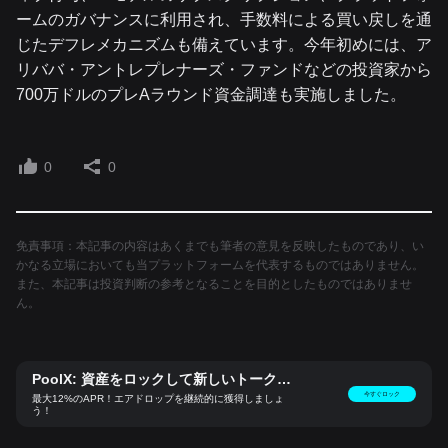
ームのガバナンスに利用され、手数料による買い戻しを通
じたデフレメカニズムも備えています。今年初めには、ア
リババ・アントレプレナーズ・ファンドなどの投資家から
700万ドルのプレAラウンド資金調達も実施しました。
0
0
免責事項：本記事の内容はあくまでも筆者の意見を反映したものであり、い
かなる立場においても当プラットフォームを代表するものではありません。
また、本記事は投資判断の参考となることを目的としたものではありませ
ん。
PoolX: 資産をロックして新しいトークン
をゲット
今すぐロック
最大12%のAPR！エアドロップを継続的に獲得しましょ
う！