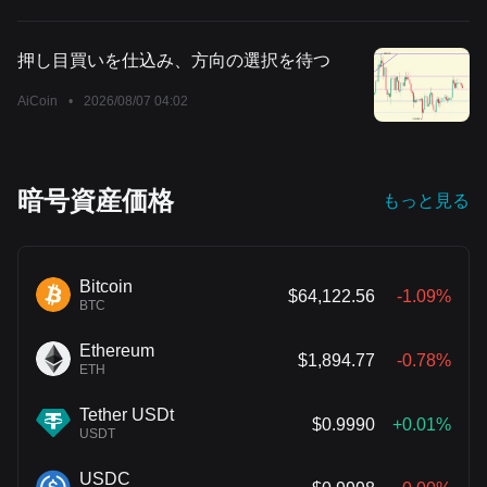
押し目買いを仕込み、方向の選択を待つ
AiCoin
•
2026/08/07 04:02
暗号資産価格
もっと見る
Bitcoin
$64,122.56
-1.09%
BTC
Ethereum
$1,894.77
-0.78%
ETH
Tether USDt
$0.9990
+0.01%
USDT
USDC