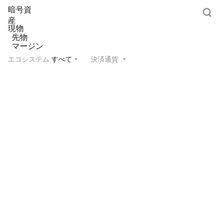
暗号資
産
現物
先物
マージン
エコシステム
すべて
決済通貨