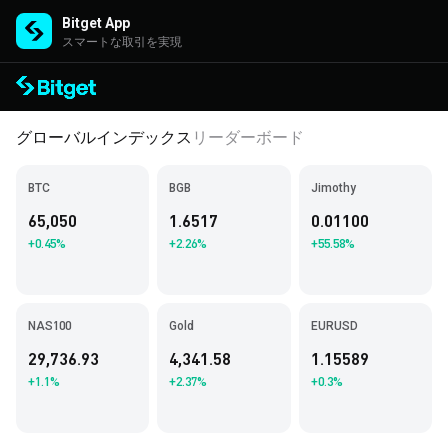
Bitget App
スマートな取引を実現
グローバルインデックス
リーダーボード
BTC
BGB
Jimothy
65,050
1.6517
0.01100
+0.45%
+2.26%
+55.58%
NAS100
Gold
EURUSD
29,736.93
4,341.58
1.15589
+1.1%
+2.37%
+0.3%