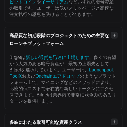
ビットコイン
や
イーサリアム
などいずれの暗号資産
の取引でも、ユーザーは低いスリッページと高速な
注文執行の恩恵を受けることができます。
高品質な初期段階のプロジェクトのための主要な
ローンチプラットフォーム
Bitgetは
新しい通貨を迅速に上場します
。多くの有望
かつ人気のある暗号資産が、最初の上場先として
Bitgetを選択しています。ユーザーは、
Launchpool
、
PoolX
および
Onchainエアドロップ
のようなプラット
フォーム上で、マイニングなどのメソッドにより、
比較的低コストで潜在的な新しいトークンにアクセ
スできます。Bitgetは業界内で非常に競争力のあるリ
ターンを提供します。
多岐にわたる取引可能な資産クラス