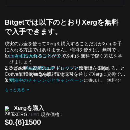
Bitgetでは以下のとおりXergを無料
で入手できます。
現実のお金を使ってXergを購入することだけがXergを手
に入れる方法ではありません。時間を使えば、無料で
Xergを手に入れることができます。
Learn2Earnキャンペーン
でXergを無料で稼ぐ方法を学
びましょう
すべての暗号資産のエアドロップと報酬は、Bitget
Bitgetの
Assist2Earnキャンペーン
に友達を招待すること
Convert、Bitget Swap、現物取引を通じてXergに交換でき
で、無料でXergを獲得できます。
ます。
開催中のチャレンジとキャンペーン
に参加し、無料で
Xergのエアドロップを受け取りましょう
もっと見る
Xergを‌購入
現在価格：
XERG
/
USD
$0.{6}1500