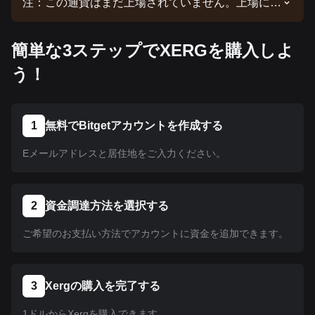
注：この通貨はまだ上場されていません。上場に関
する最新情報は、当社の発表をご確認ください。
Bitgetで上場されたら、当社のチュートリアルに従
簡単な3ステップでXERGを購入しよ
って購入できます。Bitgetで上場されているすべて
の暗号資産に同じチュートリアルが適用されます。
う！
1
無料でBitgetアカウントを作成する
Eメールアドレスと居住地をご入力ください。
2
資金調達方法を選択する
ご希望のお支払い方法でアカウントに資金を追加できます。
3
Xergの購入を完了する
1ドルからXergを購入できます。