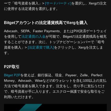
ーで「暗号資産を‌購入」>
[サードパーティ]
を選択し、Xergの注文
に使用する法定通貨を選択します。
Bitgetアカウントの法定通貨残高でXergを購入
Advcash、SEPA、Faster Payments、またはPIX決済ゲートウェイ
を使用して
法定通貨の入金
が可能で、Bitgetの法定通貨残高を補充
することができます。次に、トップナビゲーションバーで「暗号
資産を‌購入」>
[法定通貨で購入]
をクリックし、Xergを注文しま
す。
P2P取引
Bitget P2P
を使えば、銀行振込、現金、Payeer、Zelle、Perfect
Money、Advcash、WiseなどのEウォレットを含む100以上の支払
方法で暗号資産を購入できます。注文をし、売り手に支払うだけ
で、暗号資産が手に入ります。エスクロー保護で安全な取引をご
利用いただけます。