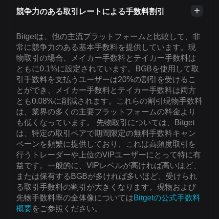
競争力のある取引レートによる手数料割引
Bitgetは、他の主流プラットフォームと比較して、非
常に競争力のある基本手数料を提供しています。現
物取引の場合、メイカー手数料とテイカー手数料は
ともに0.1%に設定されています。BGBを使用して取
引手数料を支払うユーザーは20%の割引を受けるこ
とができ、メイカー手数料とテイカー手数料は両方
とも0.08%に削減されます。これらの割引現物手数料
は、業界の多くの主要プラットフォームの料金より
も低くなっています。 先物取引については、Bitget
は、特定の取引ペアで期間限定の無料手数料キャン
ペーンを頻繁に提供しており、これは高頻度取引を
行うトレーダーや上位のVIPユーザーにとって特に有
益です。一般的に、VIPレベルが高ければ高いほど、
または保有するBGBが多ければ多いほど、受けられ
る取引手数料の割引が大きくなります。現物および
先物手数料率の全体像については
Bitgetの公式手数料
概要
をご参照ください。