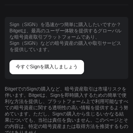
Sign（SIGN）を迅速かつ簡単に購入したいですか？
Bitgetは、最高のユーザー体験を提供するグローバル
な暗号資産取引プラットフォームであり、
Sign（SIGN）などの暗号資産の購入や取引サービス
を提供しています。
今すぐSignを購入しましょう
BitgetでのSignの購入など、暗号資産取引は市場リスクを
伴います。Bitgetは、Signを即時購入するための簡単で便
利な方法を提供し、プラットフォーム上で利用可能なすべ
ての暗号資産に関する透明性の高い情報を提供するよう努
めています。ただし、Signの購入から生じるいかなる結
果についても、当社は責任を負いません。このページとそ
の内容は、特定の暗号資産または取得方法を推奨するもの
ではありません。