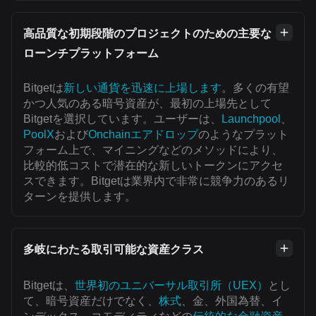
高品質な初期段階のプロジェクトのための主要な
ローンチプラットフォーム
Bitgetは
新しい通貨を迅速に上場します
。多くの有望
かつ人気のある暗号資産が、最初の上場先として
Bitgetを選択しています。ユーザーは、
Launchpool
、
PoolX
および
Onchainエアドロップ
のようなプラット
フォーム上で、マイニングなどのメソッドにより、
比較的低コストで潜在的な新しいトークンにアクセ
スできます。Bitgetは業界内で非常に競争力のあるリ
ターンを提供します。
多岐にわたる取引可能な資産クラス
Bitgetは、
世界初のユニバーサル取引所（UEX）
とし
て、暗号資産だけでなく、
株式
、金、外国為替、イ