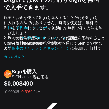
で入手できます。
現実のお金を使ってSignを購入することだけがSignを手
に入れる方法ではありません。時間を使えば、無料で
Signを手に入れることができます。
Learn2Earnキャンペーン
でSignを無料で稼ぐ方法を学
びましょう
すべての暗号資産のエアドロップと報酬は、Bitget
Bitgetの
Assist2Earnキャンペーン
に友達を招待すること
Convert、Bitget Swap、現物取引を通じてSignに交換でき
で、無料でSignを獲得できます。
ます。
開催中のチャレンジとキャンペーン
に参加し、無料で
Signのエアドロップを受け取りましょう
もっと見る
Signを‌購入
現在価格：
SIGN
/
USD
$0.008400
-0.00005
-0.59%
24H