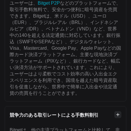
ユーザーは、
Bitget P2P
などのプラットフォームで、
取引手数料無料で、安全かつ便利に暗号資産を売買
できます。Bitgetは、米ドル（USD）、ユーロ
（EUR）、ブラジルレアル（BRL）、インドネシア
ルピア（IDR）、ベトナムドン（VND）など、世界
中の140を超える法定通貨に対応しています。銀行振
込（SWIFTやSEPAなど）、デジタルウォレット、
Visa、Mastercard、Google Pay、Apple Payなどの国
際カード決済プラットフォーム、主要な現地決済プ
ラットフォーム（PIXなど）、銀行カードなど、幅広
い決済方法がサポートされています。これにより、
ユーザーはより柔軟でコスト効率の高い入出金エク
スペリエンスを利用でき、国境を越えた暗号資産取
引を促進しながら、世界中で簡単に入出金や法定通
貨の売買を行うことができます。
競争力のある取引レートによる手数料割引
Bitgetは、他の主流プラットフォームと比較して、非