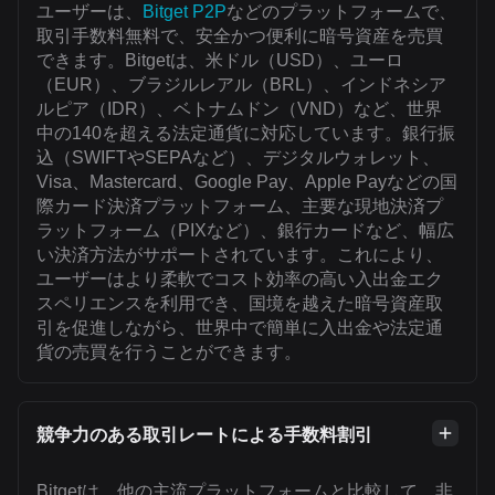
ユーザーは、
Bitget P2P
などのプラットフォームで、
取引手数料無料で、安全かつ便利に暗号資産を売買
できます。Bitgetは、米ドル（USD）、ユーロ
（EUR）、ブラジルレアル（BRL）、インドネシア
ルピア（IDR）、ベトナムドン（VND）など、世界
中の140を超える法定通貨に対応しています。銀行振
込（SWIFTやSEPAなど）、デジタルウォレット、
Visa、Mastercard、Google Pay、Apple Payなどの国
際カード決済プラットフォーム、主要な現地決済プ
ラットフォーム（PIXなど）、銀行カードなど、幅広
い決済方法がサポートされています。これにより、
ユーザーはより柔軟でコスト効率の高い入出金エク
スペリエンスを利用でき、国境を越えた暗号資産取
引を促進しながら、世界中で簡単に入出金や法定通
貨の売買を行うことができます。
競争力のある取引レートによる手数料割引
Bitgetは、他の主流プラットフォームと比較して、非