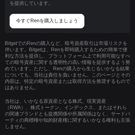
を提供しています。
今すぐRenを購入しましょう
BitgetでのRenの購入など、暗号資産取引は市場リスクを
伴います。Bitgetは、Renを即時購入するための簡単で便
利な方法を提供し、プラットフォーム上で利用可能なすべ
ての暗号資産に関する透明性の高い情報を提供するよう努
めています。ただし、Renの購入から生じるいかなる結果
についても、当社は責任を負いません。このページとその
内容は、特定の暗号資産または取得方法を推奨するもので
はありません。
当社は、いかなる原資産となる株式、現実資産
（RWA）、株式トークン、インデックス、またはそれら
の関連ブランドとも提携関係や所属関係はなく、サードパ
ーティの商標権や知的財産権に関するいかなる権利も主張
しません。