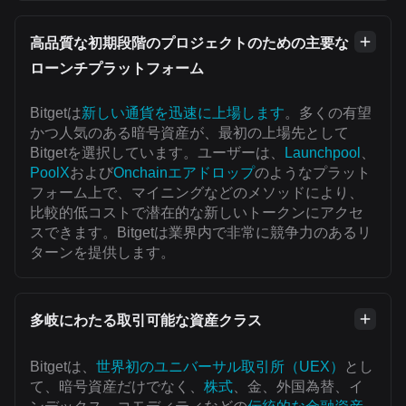
高品質な初期段階のプロジェクトのための主要な
ローンチプラットフォーム
Bitgetは
新しい通貨を迅速に上場します
。多くの有望
かつ人気のある暗号資産が、最初の上場先として
Bitgetを選択しています。ユーザーは、
Launchpool
、
PoolX
および
Onchainエアドロップ
のようなプラット
フォーム上で、マイニングなどのメソッドにより、
比較的低コストで潜在的な新しいトークンにアクセ
スできます。Bitgetは業界内で非常に競争力のあるリ
ターンを提供します。
多岐にわたる取引可能な資産クラス
Bitgetは、
世界初のユニバーサル取引所（UEX）
とし
て、暗号資産だけでなく、
株式
、金、外国為替、イ