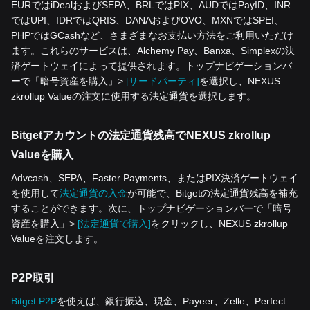
EURではiDealおよびSEPA、BRLではPIX、AUDではPayID、INR
ではUPI、IDRではQRIS、DANAおよびOVO、MXNではSPEI、
PHPではGCashなど、さまざまなお支払い方法をご利用いただけ
ます。これらのサービスは、Alchemy Pay、Banxa、Simplexの決
済ゲートウェイによって提供されます。トップナビゲーションバ
ーで「暗号資産を‌購入」>
[サードパーティ]
を選択し、NEXUS
zkrollup Valueの注文に使用する法定通貨を選択します。
Bitgetアカウントの法定通貨残高でNEXUS zkrollup
Valueを購入
Advcash、SEPA、Faster Payments、またはPIX決済ゲートウェイ
を使用して
法定通貨の入金
が可能で、Bitgetの法定通貨残高を補充
することができます。次に、トップナビゲーションバーで「暗号
資産を‌購入」>
[法定通貨で購入]
をクリックし、NEXUS zkrollup
Valueを注文します。
P2P取引
Bitget P2P
を使えば、銀行振込、現金、Payeer、Zelle、Perfect