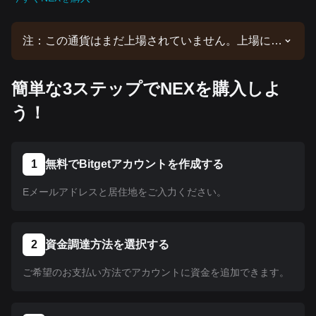
注：この通貨はまだ上場されていません。上場に関
する最新情報は、当社の発表をご確認ください。
Bitgetで上場されたら、当社のチュートリアルに従
簡単な3ステップでNEXを購入しよ
って購入できます。Bitgetで上場されているすべて
の暗号資産に同じチュートリアルが適用されます。
う！
1
無料でBitgetアカウントを作成する
Eメールアドレスと居住地をご入力ください。
2
資金調達方法を選択する
ご希望のお支払い方法でアカウントに資金を追加できます。