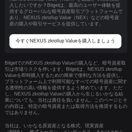
入したいですか？Bitgetは、最高のユーザー体験を提
供するグローバルな暗号資産取引プラットフォームで
あり、NEXUS zkrollup Value（NEX）などの暗号資
産の購入や取引サービスを提供しています。
今すぐNEXUS zkrollup Valueを購入しましょう
BitgetでのNEXUS zkrollup Valueの購入など、暗号資産取
引は市場リスクを伴います。Bitgetは、NEXUS zkrollup
Valueを即時購入するための簡単で便利な方法を提供し、
プラットフォーム上で利用可能なすべての暗号資産に関す
る透明性の高い情報を提供するよう努めています。ただ
し、NEXUS zkrollup Valueの購入から生じるいかなる結
果についても、当社は責任を負いません。このページとそ
の内容は、特定の暗号資産または取得方法を推奨するもの
ではありません。
当社は、いかなる原資産となる株式、現実資産
（RWA）、株式トークン、インデックス、またはそれら