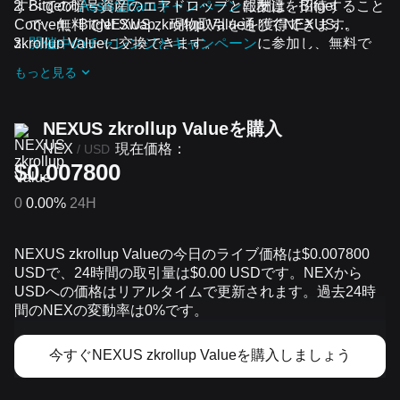
すべての暗号資産のエアドロップと報酬は、Bitget
Bitgetの
Assist2Earnキャンペーン
に友達を招待すること
Convert、Bitget Swap、現物取引を通じてNEXUS
で、無料でNEXUS zkrollup Valueを獲得できます。
zkrollup Valueに交換できます。
開催中のチャレンジとキャンペーン
に参加し、無料で
NEXUS zkrollup Valueのエアドロップを受け取りまし
もっと見る
ょう
NEXUS zkrollup Valueを‌購入
現在価格：
NEX
/
USD
$0.007800
0
0.00%
24H
NEXUS zkrollup Valueの今日のライブ価格は$0.007800
USDで、24時間の取引量は$0.00 USDです。NEXから
USDへの価格はリアルタイムで更新されます。過去24時
間のNEXの変動率は0%です。
今すぐNEXUS zkrollup Valueを購入しましょう