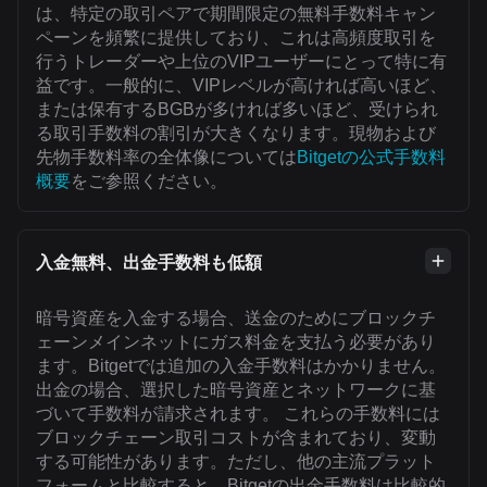
は、特定の取引ペアで期間限定の無料手数料キャン
ペーンを頻繁に提供しており、これは高頻度取引を
行うトレーダーや上位のVIPユーザーにとって特に有
益です。一般的に、VIPレベルが高ければ高いほど、
または保有するBGBが多ければ多いほど、受けられ
る取引手数料の割引が大きくなります。現物および
先物手数料率の全体像については
Bitgetの公式手数料
概要
をご参照ください。
入金無料、出金手数料も低額
暗号資産を入金する場合、送金のためにブロックチ
ェーンメインネットにガス料金を支払う必要があり
ます。Bitgetでは追加の入金手数料はかかりません。
出金の場合、選択した暗号資産とネットワークに基
づいて手数料が請求されます。 これらの手数料には
ブロックチェーン取引コストが含まれており、変動
する可能性があります。ただし、他の主流プラット
フォームと比較すると、Bitgetの出金手数料は比較的