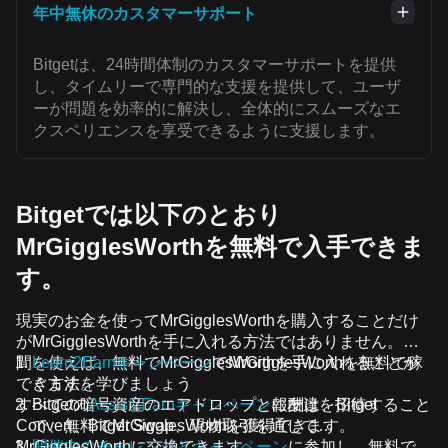
年中無休のカスタマーサポート
Bitgetは、24時間体制のカスタマーサポートを提供
し、タイムリーで専門的な支援を提供して、ユーザ
ーが問題を効率的に解決し、全体的にスムーズなエ
クスペリエンスを享受できるように支援します。
Bitgetでは以下のとおり
MrGigglesWorthを無料で入手できま
す。
現実のお金を使ってMrGigglesWorthを購入することだけ
がMrGigglesWorthを手に入れる方法ではありません。時
間を使えば、無料でMrGigglesWorthを手に入れることが
Learn2Earnキャンペーン
でMrGigglesWorthを無料で稼
できます。
ぐ方法を学びましょう
すべての暗号資産のエアドロップと報酬は、Bitget
Bitgetの
Assist2Earnキャンペーン
に友達を招待すること
Convert、Bitget Swap、現物取引を通じて
で、無料でMrGigglesWorthを獲得できます。
MrGigglesWorthに交換できます。
開催中のチャレンジとキャンペーン
に参加し、無料で