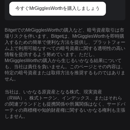
今すぐMrGigglesWorthを購入しましょう
BitgetでのMrGigglesWorthの購入など、暗号資産取引は市
場リスクを伴います。Bitgetは、MrGigglesWorthを即時購
入するための簡単で便利な方法を提供し、プラットフォー
ム上で利用可能なすべての暗号資産に関する透明性の高い
情報を提供するよう努めています。ただし、
MrGigglesWorthの購入から生じるいかなる結果について
も、当社は責任を負いません。このページとその内容は、
特定の暗号資産または取得方法を推奨するものではありま
せん。
当社は、いかなる原資産となる株式、現実資産
（RWA）、株式トークン、インデックス、またはそれら
の関連ブランドとも提携関係や所属関係はなく、サードパ
ーティの商標権や知的財産権に関するいかなる権利も主張
しません。