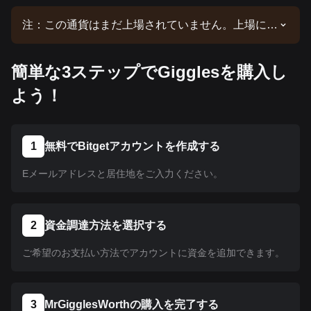
注：この通貨はまだ上場されていません。上場に関
する最新情報は、当社の発表をご確認ください。
Bitgetで上場されたら、当社のチュートリアルに従
簡単な3ステップでGigglesを購入し
って購入できます。Bitgetで上場されているすべて
の暗号資産に同じチュートリアルが適用されます。
よう！
1
無料でBitgetアカウントを作成する
Eメールアドレスと居住地をご入力ください。
2
資金調達方法を選択する
ご希望のお支払い方法でアカウントに資金を追加できます。
3
MrGigglesWorthの購入を完了する