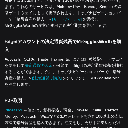
PHPではGCashなど、さまざまなお支払い方法をご利用いただけ
ます。これらのサービスは、Alchemy Pay、Banxa、Simplexの決
済ゲートウェイによって提供されます。トップナビゲーションバ
ーで「暗号資産を‌購入」>
[サードパーティ]
を選択し、
MrGigglesWorthの注文に使用する法定通貨を選択します。
Bitgetアカウントの法定通貨残高でMrGigglesWorthを購
入
Advcash、SEPA、Faster Payments、またはPIX決済ゲートウェイ
を使用して
法定通貨の入金
が可能で、Bitgetの法定通貨残高を補充
することができます。次に、トップナビゲーションバーで「暗号
資産を‌購入」>
[法定通貨で購入]
をクリックし、MrGigglesWorth
を注文します。
P2P取引
Bitget P2P
を使えば、銀行振込、現金、Payeer、Zelle、Perfect
Money、Advcash、WiseなどのEウォレットを含む100以上の支払
方法で暗号資産を購入できます。注文をし、売り手に支払うだけ