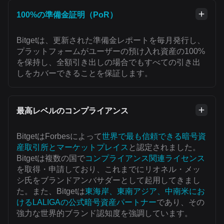
100%の準備金証明（PoR）
Bitgetは、更新された準備金レポートを毎月発行し、
プラットフォームがユーザーの預け入れ資産の100%
を保持し、全額引き出しの場合でもすべての引き出
しをカバーできることを保証します。
最高レベルのコンプライアンス
BitgetはForbesによって
世界で最も信頼できる暗号資
産取引所とマーケットプレイス
と認定されました。
Bitgetは複数の国で
コンプライアンス関連ライセンス
を取得・申請しており、これまでにリオネル・メッ
シ氏をブランドアンバサダーとして起用してきまし
た。また、Bitgetは
東海岸、東南アジア、中南米にお
けるLALIGAの公式暗号資産パートナー
であり、その
強力な世界的ブランド認知度を強調しています。