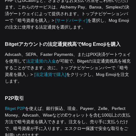
PHPではGCashなど、さまざまなお支払い方法をご利用いただけ
ます。これらのサービスは、Alchemy Pay、Banxa、Simplexの決
済ゲートウェイによって提供されます。トップナビゲーションバ
ーで「暗号資産を‌購入」>
[サードパーティ]
を選択し、Mog Emoji
の注文に使用する法定通貨を選択します。
Bitgetアカウントの法定通貨残高でMog Emojiを購入
Advcash、SEPA、Faster Payments、またはPIX決済ゲートウェイ
を使用して
法定通貨の入金
が可能で、Bitgetの法定通貨残高を補充
することができます。次に、トップナビゲーションバーで「暗号
資産を‌購入」>
[法定通貨で購入]
をクリックし、Mog Emojiを注文
します。
P2P取引
Bitget P2P
を使えば、銀行振込、現金、Payeer、Zelle、Perfect
Money、Advcash、WiseなどのEウォレットを含む100以上の支払
方法で暗号資産を購入できます。注文をし、売り手に支払うだけ
で、暗号資産が手に入ります。エスクロー保護で安全な取引をご
利用いただけます。