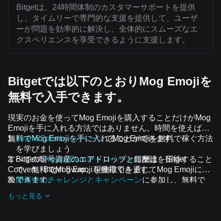
Bitgetは、24時間体制のカスタマーサポートを提供
し、タイムリーで専門的な支援を提供して、ユーザ
ーが問題を効率的に解決し、全体的にスムーズなエ
クスペリエンスを享受できるように支援します。
Bitgetでは以下のとおりMog Emojiを
無料で入手できます。
現実のお金を使ってMog Emojiを購入することだけがMog
Emojiを手に入れる方法ではありません。時間を使えば、
無料でMog Emojiを手に入れることができます。
Learn2Earnキャンペーン
でMog Emojiを無料で稼ぐ方法
を学びましょう
すべての暗号資産のエアドロップと報酬は、Bitget
Bitgetの
Assist2Earnキャンペーン
に友達を招待すること
Convert、Bitget Swap、現物取引を通じてMog Emojiに交
で、無料でMog Emojiを獲得できます。
換できます。
開催中のチャレンジとキャンペーン
に参加し、無料で
Mog Emojiのエアドロップを受け取りましょう
もっと見る