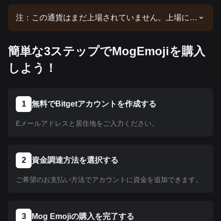
注：この通貨はまだ上場されていません。上場に関
する最新情報は、当社の発表をご確認ください。
Bitgetで上場されたら、当社のチュートリアルに従
簡単な3ステップでMogEmojiを購入
って購入できます。Bitgetで上場されているすべて
の暗号資産に同じチュートリアルが適用されます。
しよう！
1
無料でBitgetアカウントを作成する
Eメールアドレスと居住地をご入力ください。
2
資金調達方法を選択する
ご希望のお支払い方法でアカウントに資金を追加できます。
3
Mog Emojiの購入を完了する