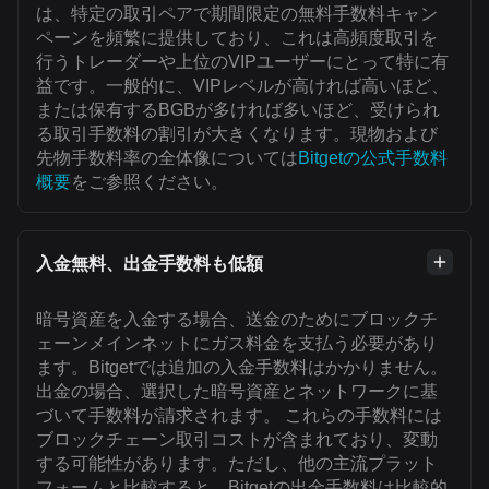
は、特定の取引ペアで期間限定の無料手数料キャン
ペーンを頻繁に提供しており、これは高頻度取引を
行うトレーダーや上位のVIPユーザーにとって特に有
益です。一般的に、VIPレベルが高ければ高いほど、
または保有するBGBが多ければ多いほど、受けられ
る取引手数料の割引が大きくなります。現物および
先物手数料率の全体像については
Bitgetの公式手数料
概要
をご参照ください。
入金無料、出金手数料も低額
暗号資産を入金する場合、送金のためにブロックチ
ェーンメインネットにガス料金を支払う必要があり
ます。Bitgetでは追加の入金手数料はかかりません。
出金の場合、選択した暗号資産とネットワークに基
づいて手数料が請求されます。 これらの手数料には
ブロックチェーン取引コストが含まれており、変動
する可能性があります。ただし、他の主流プラット
フォームと比較すると、Bitgetの出金手数料は比較的