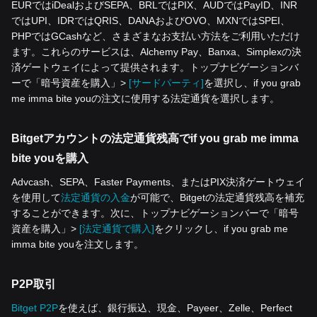
EURではiDealおよびSEPA、BRLではPIX、AUDではPayID、INR
ではUPI、IDRではQRIS、DANAおよびOVO、MXNではSPEI、
PHPではGCashなど、さまざまなお支払い方法をご利用いただけ
ます。これらのサービスは、Alchemy Pay、Banxa、Simplexの決
済ゲートウェイによって提供されます。トップナビゲーションバ
ーで「暗号資産を‌購入」>
[サードパーティ]
を選択し、if you grab
me imma bite youの注文に使用する法定通貨を選択します。
Bitgetアカウントの法定通貨残高でif you grab me imma
bite youを購入
Advcash、SEPA、Faster Payments、またはPIX決済ゲートウェイ
を使用して
法定通貨の入金
が可能で、Bitgetの法定通貨残高を補充
することができます。次に、トップナビゲーションバーで「暗号
資産を‌購入」>
[法定通貨で購入]
をクリックし、if you grab me
imma bite youを注文します。
P2P取引
Bitget P2P
を使えば、銀行振込、現金、Payeer、Zelle、Perfect