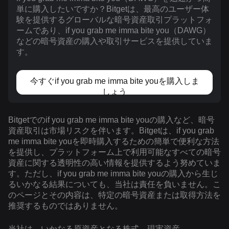
単に購入したいですか？Bitgetは、最高のユーザー体
験を提供するグローバルな暗号資産取引プラットフォ
ームであり、if you grab me imma bite you（DAWG）
などの暗号資産の購入や取引サービスを提供していま
す。
今すぐif you grab me imma bite youを購入しま
しょう
Bitgetでのif you grab me imma bite youの購入など、暗号
資産取引は市場リスクを伴います。Bitgetは、if you grab
me imma bite youを即時購入するための簡単で便利な方法
を提供し、プラットフォーム上で利用可能なすべての暗号
資産に関する透明性の高い情報を提供するよう努めていま
す。ただし、if you grab me imma bite youの購入から生じ
るいかなる結果についても、当社は責任を負いません。こ
のページとその内容は、特定の暗号資産または取得方法を
推奨するものではありません。
当社は、いかなる原資産となる株式、現実資産