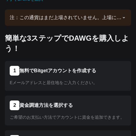
注：この通貨はまだ上場されていません。上場に関
する最新情報は、当社の発表をご確認ください。
Bitgetで上場されたら、当社のチュートリアルに従
簡単な3ステップでDAWGを購入しよ
って購入できます。Bitgetで上場されているすべて
の暗号資産に同じチュートリアルが適用されます。
う！
1
無料でBitgetアカウントを作成する
Eメールアドレスと居住地をご入力ください。
2
資金調達方法を選択する
ご希望のお支払い方法でアカウントに資金を追加できます。