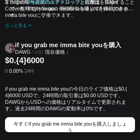
すべての暗号資産のエアドロップと報酬は、Bitget
Bitgetの
Assist2Earnキャンペーン
に友達を招待すること
Convert、Bitget Swap、現物取引を通じてif you grab me
で、無料でif you grab me imma bite youを獲得できま
imma bite youに交換できます。
す。
開催中のチャレンジとキャンペーン
に参加し、無料でif
もっと見る
you grab me imma bite youのエアドロップを受け取りま
しょう
if you grab me imma bite youを‌購入
現在価格：
DAWG
/
USD
$0.{4}6000
0
0.00%
24H
if you grab me imma bite youの今日のライブ価格は$0.{​
4}6000 USDで、24時間の取引量は$0.00 USDです。
DAWGからUSDへの価格はリアルタイムで更新されま
す。過去24時間のDAWGの変動率は0%です。
今すぐif you grab me imma bite youを購入しましょ
う