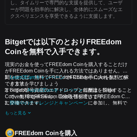
し、タイムリーで専門的な支援を提供して、ユーザ
ーが問題を効率的に解決し、全体的にスムーズなエ
クスペリエンスを享受できるように支援します。
Bitgetでは以下のとおりFREEdom
Coinを無料で入手できます。
現実のお金を使ってFREEdom Coinを購入することだけ
がFREEdom Coinを手に入れる方法ではありません。時
間を使えば、無料でFREEdom Coinを手に入れることが
Learn2Earnキャンペーン
でFREEdom Coinを無料で稼
できます。
ぐ方法を学びましょう
すべての暗号資産のエアドロップと報酬は、Bitget
Bitgetの
Assist2Earnキャンペーン
に友達を招待すること
Convert、Bitget Swap、現物取引を通じてFREEdom Coin
で、無料でFREEdom Coinを獲得できます。
に交換できます。
開催中のチャレンジとキャンペーン
に参加し、無料で
FREEdom Coinのエアドロップを受け取りましょう
もっと見る
FREEdom Coinを‌購入