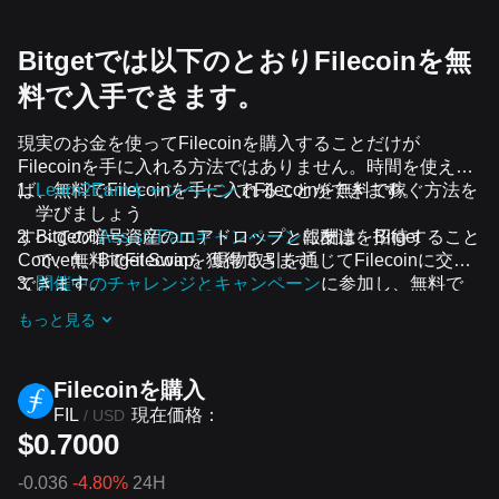
Bitgetでは以下のとおりFilecoinを無
料で入手できます。
現実のお金を使ってFilecoinを購入することだけが
Filecoinを手に入れる方法ではありません。時間を使え
ば、無料でFilecoinを手に入れることができます。
Learn2Earnキャンペーン
でFilecoinを無料で稼ぐ方法を
学びましょう
すべての暗号資産のエアドロップと報酬は、Bitget
Bitgetの
Assist2Earnキャンペーン
に友達を招待すること
Convert、Bitget Swap、現物取引を通じてFilecoinに交換
で、無料でFilecoinを獲得できます。
できます。
開催中のチャレンジとキャンペーン
に参加し、無料で
Filecoinのエアドロップを受け取りましょう
もっと見る
Filecoinを‌購入
現在価格：
FIL
/
USD
$0.7000
-0.036
-4.80%
24H