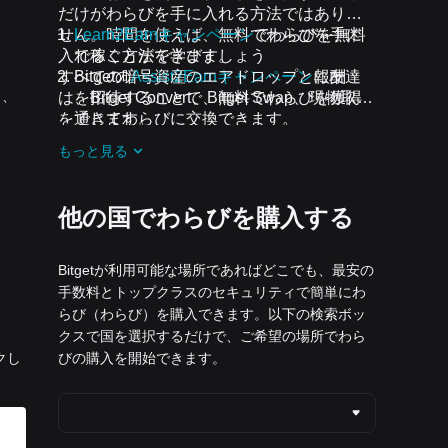
だけがわらびを手に入れる方法ではありま
せん。時間を使えば、無料でわらびを手に
Learn2Earnキャンペーン
でわらびを無料
入れることができます。
で稼ぐ方法を学びましょう
すべての暗号資産のエアドロップと報酬
Bitgetの
Assist2Earnキャンペーン
に友達
と、
は、Bitget Convert、Bitget Swap、現物取引
を招待することで、無料でわらびを獲得
を通じてわらびに交換できます。
できます。
開催中のチャレンジとキャンペーン
に参
もっと見る
加し、無料でわらびのエアドロップを受
け取りましょう
他の国でわらびを購入する
Bitgetが利用可能な場所であればどこでも、最安の
手数料とトップクラスのセキュリティで簡単にわ
らび（わらび）を購入できます。以下の検索ボッ
クスで国を選択するだけで、ご希望の場所でわら
クし
びの購入を開始できます。