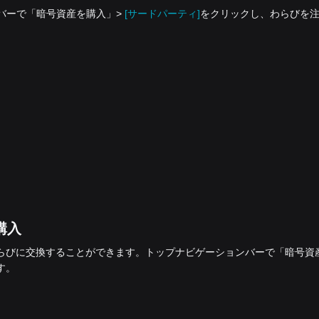
ションバーで「暗号資産を‌購入」>
[サードパーティ]
をクリックし、わらびを
を購入
ayの残高をわらびに交換することができます。トップナビゲーションバーで「暗号資産
す。