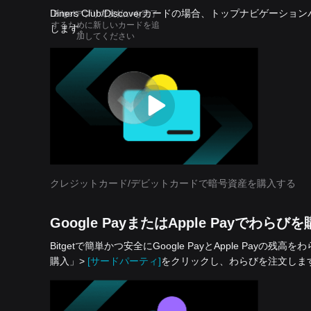
Diners Club/Discoverカードの場合、トップナビゲー
Bitgetアプリで支払いを完了
するために新しいカードを追
します。
加してください
クレジットカード/デビットカードで暗号資産を購入する
Google PayまたはApple Payでわらび
Bitgetで簡単かつ安全にGoogle PayとApple P
購入」>
[サードパーティ]
をクリックし、わらびを注文しま