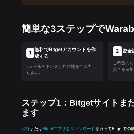
簡単な3ステップでWara
無料でBitgetアカウントを作
2
資金
1
成する
ご希望のお
Eメールアドレスと居住地をご入力く
資金を追加
ださい。
ステップ1：Bitgetサイ
ます
登録
または
Bitgetアプリをダウンロード
を行ってBitgetで