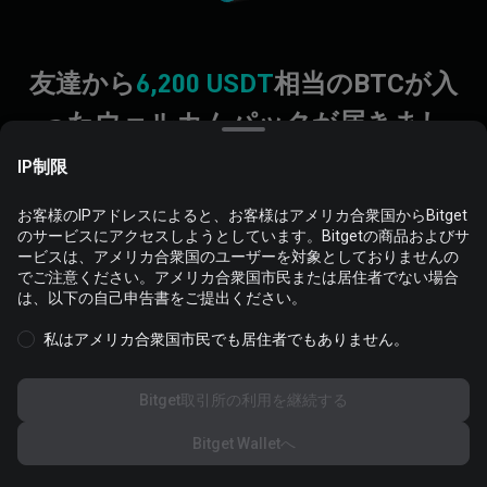
友達から
6,200 USDT
相当のBTCが入
ったウェルカムパックが届きまし
た。
IP制限
お客様のIPアドレスによると、お客様はアメリカ合衆国からBitget
のサービスにアクセスしようとしています。Bitgetの商品およびサ
Cookieは、お客様のウェブサイト体験を最適化およびパーソナラ
ービスは、アメリカ合衆国のユーザーを対象としておりませんの
イズするために使用されます。Cookieの設定を管理し、
Cookieの
でご注意ください。アメリカ合衆国市民または居住者でない場合
ポリシー
を見ることができます。
は、以下の自己申告書をご提出ください。
私はアメリカ合衆国市民でも居住者でもありません。
すべてのCookieを受け入れる
Bitget取引所の利用を継続する
すべて拒否
Bitget Walletへ
Cookieの設定
新規登録して獲得する