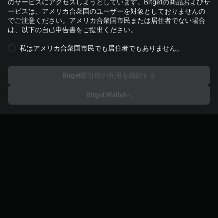
のサービスにアクセスしようとしています。Bitgetの商品およびサ
Cookieは、お客様のウェブサイト体験を最適化およびパーソナラ
ービスは、アメリカ合衆国のユーザーを対象としておりませんの
イズするために使用されます。Cookieの設定を管理し、
Cookieの
でご注意ください。アメリカ合衆国市民または居住者でない場合
ポリシー
を見ることができます。
は、以下の自己申告書をご提出ください。
私はアメリカ合衆国市民でも居住者でもありません。
すべてのCookieを受け入れる
Bitget取引所の利用を継続する
すべて拒否
Bitget Walletへ
Cookieの設定
企業情報