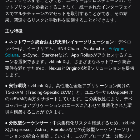
ンにアクセスすることができ、ユーザーはクロスチェーンのアセ
ットブリッジを必要とすることなく、統一されたインターフェイ
スでマルチチェーンのアセットを取引することができ、その結
果、関連するリスクと手数料を回避することができます。
主な特徴
●
ネットワーク統合および決済レイヤーソリューショ
ン
：デベロ
ッパーは、イーサリアム、BNB Chain、Avalanche、
Polygon
、
Solana
、zkSync、Starknetなど、App Rollupがアクセスするチェ
ーンを選択できます。zkLink Xは、さまざまなネットワーク統合
要件を満たすために、NexusとOriginの決済ソリューションを提供
します。
●
実行環境
：zkLink Xは、高性能な金融アプリケーション向けの
TS-zkVM（Trading-Specific zkVM）と、ユニバーサルDApps向け
のzkEVMの両方をサポートしています。この柔軟性により、デベ
ロッパーはアプリケーションのニーズに合わせて最適化された環
境を構築することができます。
●
分散型シーケンサー
：中央集権化リスクを軽減するため、zkLink
XはEspresso、Astria、Fairblockなどの分散型シーケンサーソリュ
ーションの統合を目指しています。このアプローチは、分散型ノ