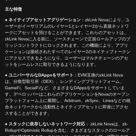
主な特徴
●
ネイティブアセットアグリゲーション
：zkLink Novaにより、ユ
ーザーがイーサリアムのレイヤー1とレイヤー2から直接ネットワ
ークにアセットを預けることができます。これらのアセットは、
zkLink Novaに入る前に、ソースチェーンで正規ロールアップのブ
リッジコントラクトにロックされます。この機能により、アプリ
ケーションは接続されたすべてのレイヤー2のネイティブトークン
にアクセスできるようになり、ユーザーはマルチチェーンのアセ
ットをシームレスに取引できるようになります。
●
ユニバーサルな
DApps
をサポート
：EVM互換のzkLink Nova
は、分散型取引所（DEX）、レンディングプラットフォーム、
GameFi、SocialFiなど、さまざまなDAppsをサポートしていま
す。デベロッパーはこれらのアプリケーションをNovaのオープン
プラットフォーム上に展開し、Arbitrum、zkSync、Lineaなどの統
合ネットワークから流動性とネイティブアセットに即座にアクセ
スすることができます。
●
スタックに依存しないネットワーク対応
： zkLink Novaは、zk-
RollupやOptimistic Rollupを含む、さまざまなスタックのロールア