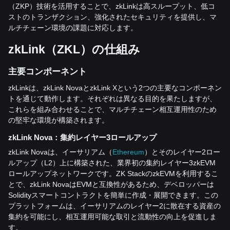
（ZKP）技術を活用することで、zkLinkは高スループット、低コ
ストのトランザクション、強化されたセキュリティを提供し、マ
ルチチェーン環境の課題に対応します。
zkLink
（
ZKL
）の仕組み
主要コンポーネント
zkLinkは、zkLink NovaとzkLink Xという2つの主要なコンポーネン
トを通じて動作します。それぞれは異なる目的を果たしますが、
これらを組み合わせることで、マルチチェーン相互運用性のため
の堅牢な環境が構築されます。
zkLink Nova
：集約レイヤー
3
ロールアップ
zkLink Novaは、イーサリアム（
Ethereum
）とそのレイヤー2ロー
ルアップ（L2）上に構築された、業界初の集約レイヤー3zkEVM
ロールアップネットワークです。ZK StackのzkEVMを利用するこ
とで、zkLink NovaはEVMと互換性があるため、デベロッパーは
Solidityスマートコントラクトを簡単に作成・展開できます。この
プラットフォームは、イーサリアムのレイヤー2に散在する資産の
集約を可能にし、相互運用可能な取引と流動性の向上を促進しま
す。