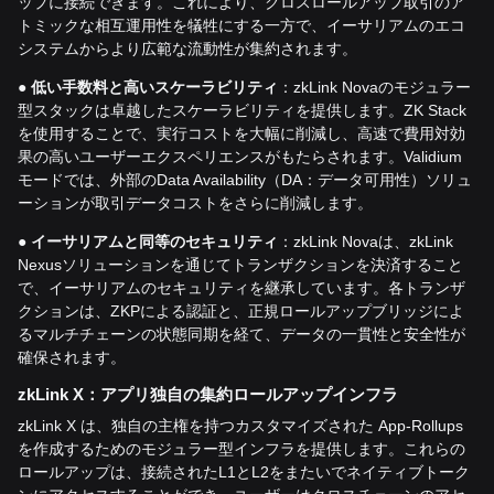
ップに接続できます。これにより、クロスロールアップ取引のア
トミックな相互運用性を犠牲にする一方で、イーサリアムのエコ
システムからより広範な流動性が集約されます。
●
低い手数料と高いスケーラビリティ
：zkLink Novaのモジュラー
型スタックは卓越したスケーラビリティを提供します。ZK Stack
を使用することで、実行コストを大幅に削減し、高速で費用対効
果の高いユーザーエクスペリエンスがもたらされます。Validium
モードでは、外部のData Availability（DA：データ可用性）ソリュ
ーションが取引データコストをさらに削減します。
●
イーサリアムと同等のセキュリティ
：zkLink Novaは、zkLink
Nexusソリューションを通じてトランザクションを決済すること
で、イーサリアムのセキュリティを継承しています。各トランザ
クションは、ZKPによる認証と、正規ロールアップブリッジによ
るマルチチェーンの状態同期を経て、データの一貫性と安全性が
確保されます。
zkLink X
：アプリ独自
の集約ロールアップインフラ
zkLink X は、独自の主権を持つカスタマイズされた App-Rollups
を作成するためのモジュラー型インフラを提供します。これらの
ロールアップは、接続されたL1とL2をまたいでネイティブトーク