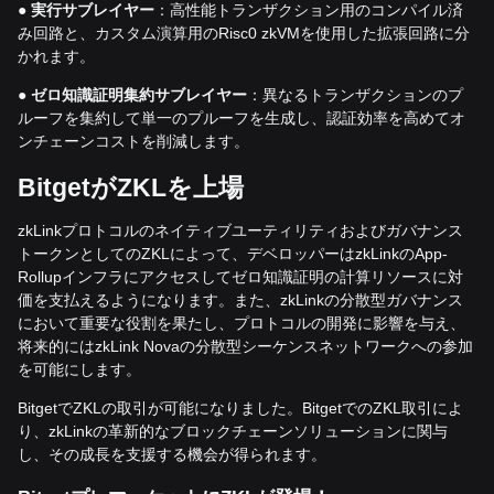
●
実行サブレイヤー
：高性能トランザクション用のコンパイル済
み回路と、カスタム演算用のRisc0 zkVMを使用した拡張回路に分
かれます。
●
ゼロ知識証明集約サブレイヤー
：異なるトランザクションのプ
ルーフを集約して単一のプルーフを生成し、認証効率を高めてオ
ンチェーンコストを削減します。
Bitget
が
ZKL
を上場
zkLinkプロトコルのネイティブユーティリティおよびガバナンス
トークンとしてのZKLによって、デベロッパーはzkLinkのApp-
Rollupインフラにアクセスしてゼロ知識証明の計算リソースに対
価を支払えるようになります。また、zkLinkの分散型ガバナンス
において重要な役割を果たし、プロトコルの開発に影響を与え、
将来的にはzkLink Novaの分散型シーケンスネットワークへの参加
を可能にします。
BitgetでZKLの取引が可能になりました。BitgetでのZKL取引によ
り、zkLinkの革新的なブロックチェーンソリューションに関与
し、その成長を支援する機会が得られます。