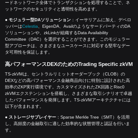
ードネットワーク全体でトランザクションを処理することで、ネ
ットワークのセキュリティと透明性を高めます。
●
モジュラー型
DA
ソリューション
：イーサリアムに加え、デベロ
ッパーは
Celestia
、EigenDA、AvailのようなサードパーティのDA
ソリューションや、zkLinkが組織するData Availability
Committee（DAC）を選択することができます。このモジュラー
型アプローチは、さまざまなユースケースに対応する堅牢なデー
タ可用性を保証します。
高パフォーマンス
DEX
のための
Trading Specific zkVM
TS-zkVMは、セントラルリミットオーダーブック（CLOB）の
DEXなどの高パフォーマンス金融商品向けに特別に設計された高
効率のZKP実行環境です。カスタマイズされたZK回路とRisc0
zkVMエクステンションを搭載し、さまざまな取引シナリオで卓越
したパフォーマンスを発揮します。TS-zkVMアーキテクチャには
以下が含まれます。
●
ストレージサブレイヤー
：Sparse Merkle Tree（SMT）を活用
し、高頻度の金融取引に適した効率的な状態管理と認証を行いま
す。