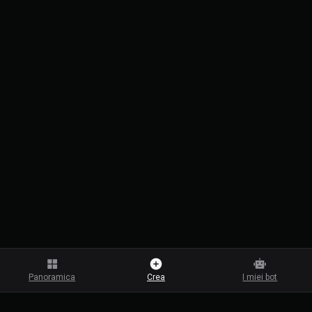
Panoramica
Crea
I miei bot