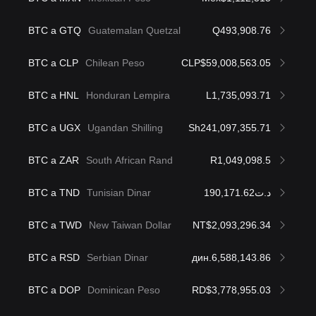
BTC a GTQ
Guatemalan Quetzal
Q493,908.76
BTC a CLP
Chilean Peso
CLP$59,008,563.05
BTC a HNL
Honduran Lempira
L1,735,093.71
BTC a UGX
Ugandan Shilling
Sh241,097,355.71
BTC a ZAR
South African Rand
R1,049,098.5
BTC a TND
Tunisian Dinar
د.ت190,171.62
BTC a TWD
New Taiwan Dollar
NT$2,093,296.34
BTC a RSD
Serbian Dinar
дин.6,588,143.86
BTC a DOP
Dominican Peso
RD$3,778,955.03