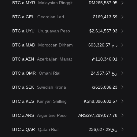
BTC a MYR
Malaysian Ringgit
RM265,537.95
BTC a GEL
Georgian Lari
₾169,413.59
BTC a UYU
Uruguayan Peso
$2,614,557.93
BTC a MAD
Moroccan Dirham
د.م.603,326.57
BTC a AZN
Azerbaijani Manat
₼110,346.01
BTC a OMR
Omani Rial
ر.ع.24,957.67
BTC a SEK
Swedish Krona
kr615,036.23
BTC a KES
Kenyan Shilling
KSh8,396,682.57
BTC a ARS
Argentine Peso
ARS$97,299,077.78
BTC a QAR
Qatari Rial
ر.ق236,627.29