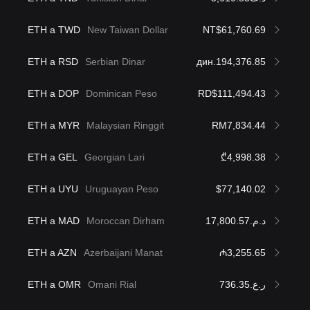
ETH a TWD
New Taiwan Dollar
NT$61,760.69
ETH a RSD
Serbian Dinar
дин.194,376.85
ETH a DOP
Dominican Peso
RD$111,494.43
ETH a MYR
Malaysian Ringgit
RM7,834.44
ETH a GEL
Georgian Lari
₾4,998.38
ETH a UYU
Uruguayan Peso
$77,140.02
ETH a MAD
Moroccan Dirham
د.م.17,800.57
ETH a AZN
Azerbaijani Manat
₼3,255.65
ETH a OMR
Omani Rial
ر.ع.736.35