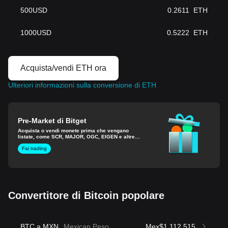
500
USD
0.2611
ETH
1000
USD
0.5222
ETH
Acquista/vendi ETH ora
Ulteriori informazioni sulla conversione di ETH
Pre-Market di Bitget
Acquista o vendi monete prima che vengano
listate, come SCR, MAJOR, OGC, EIGEN e altre
ancora.
Fai trading
Convertitore di Bitcoin popolare
BTC a MXN
Mexican Peso
Mex$1,112,515