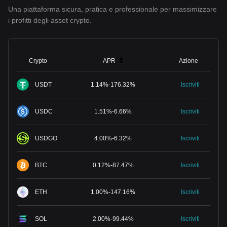
Una piattaforma sicura, pratica e professionale per massimizzare
i profitti degli asset crypto.
Crypto
APR
Azione
USDT
1.14
%
-
176.32
%
Iscriviti
USDC
1.51
%
-
6.66
%
Iscriviti
USDGO
4.00
%
-
6.32
%
Iscriviti
BTC
0.12
%
-
87.47
%
Iscriviti
ETH
1.00
%
-
147.16
%
Iscriviti
SOL
2.00
%
-
99.44
%
Iscriviti