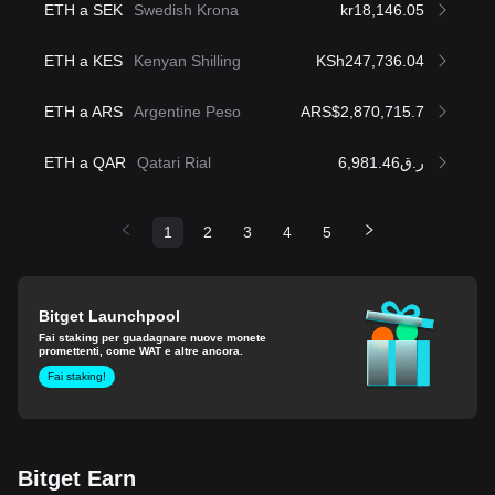
ETH a SEK
Swedish Krona
kr18,146.05
ETH a KES
Kenyan Shilling
KSh247,736.04
ETH a ARS
Argentine Peso
ARS$2,870,715.7
ETH a QAR
Qatari Rial
ر.ق6,981.46
1
2
3
4
5
Bitget Launchpool
Fai staking per guadagnare nuove monete
promettenti, come WAT e altre ancora.
Fai staking!
Bitget Earn