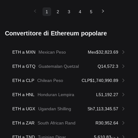
1
2
3
4
5
Convertitore di Ethereum popolare
ETH a MXN
Mexican Peso
Mex$32,823.69
ETH a GTQ
Guatemalan Quetzal
Q14,572.3
ETH a CLP
Chilean Peso
CLP$1,740,990.89
ETH a HNL
Honduran Lempira
L51,192.27
ETH a UGX
Ugandan Shilling
Sh7,113,345.57
ETH a ZAR
South African Rand
R30,952.64
ETH a TND
Tunisian Dinar
د.ت5,610.83