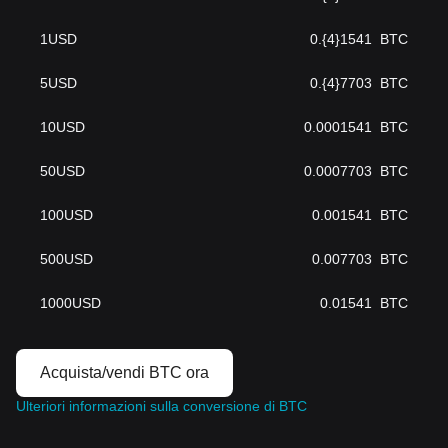
1
USD
0.{4}1541
BTC
5
USD
0.{4}7703
BTC
10
USD
0.0001541
BTC
50
USD
0.0007703
BTC
100
USD
0.001541
BTC
500
USD
0.007703
BTC
1000
USD
0.01541
BTC
Acquista/vendi BTC ora
Ulteriori informazioni sulla conversione di BTC