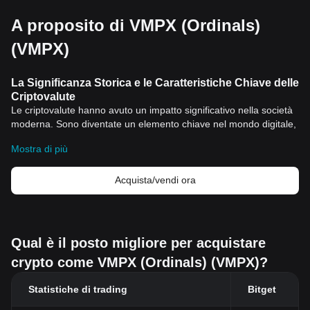
A proposito di VMPX (Ordinals)
(VMPX)
La Significanza Storica e le Caratteristiche Chiave delle
Criptovalute
Le criptovalute hanno avuto un impatto significativo nella società
moderna. Sono diventate un elemento chiave nel mondo digitale,
offrendo una nuova forma di moneta e un revoluzionario sistema
Mostra di più
di trasferimento di valore. Il viaggio dalle monete tradizionali alle
criptovalute rappresenta un importante avanzamento tecnologico
che ha portato ad un miglioramento dell'economia globale e delle
Acquista/vendi ora
transazioni finanziarie.
Significato Storico delle Criptovalute
Le criptovalute, con il BGB come un notevole esempio, sono
diventate popolari negli ultimi dieci anni, ma le loro radici
Qual è il posto migliore per acquistare
risalgono a un periodo anteriore. La storia delle criptovalute inizia
crypto come VMPX (Ordinals) (VMPX)?
con l'introduzione della crittografia, l'arte di risolvere e scrivere
codici, risalente al periodo della Seconda Guerra Mondiale.
Statistiche di trading
Bitget
Nel 2009, il concetto delle criptovalute si è evoluto con la
creazione del
Bitcoin
, la prima
criptovaluta
decentralizzata. Da