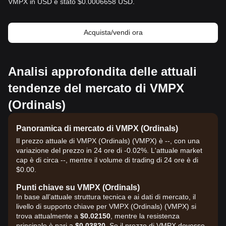
VMPX in USD è stato $0.0006658 USD.
Acquista/vendi ora
Analisi approfondita delle attuali
tendenze del mercato di VMPX
(Ordinals)
Panoramica di mercato di VMPX (Ordinals)
Il prezzo attuale di VMPX (Ordinals) (VMPX) è --, con una
variazione del prezzo in 24 ore di -0.02%. L'attuale market
cap è di circa --, mentre il volume di trading di 24 ore è di
$0.00.
Punti chiave su VMPX (Ordinals)
In base all’attuale struttura tecnica e ai dati di mercato, il
livello di supporto chiave per VMPX (Ordinals) (VMPX) si
trova attualmente a
$0.02150
, mentre la resistenza
principale è pari a
$0.03820
. Se il prezzo di VMPX dovesse