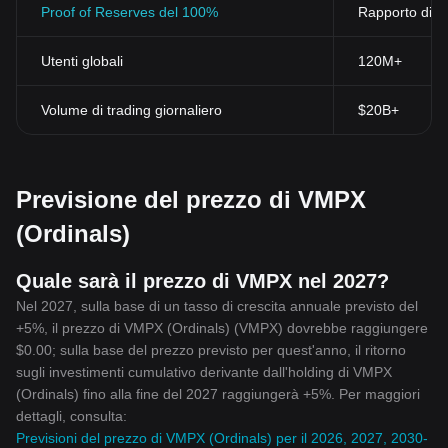
tradizionali.
Proof of Reserves del 100%
Rapporto di ri
Privace
Alcune criptovalute offrono un alto livello di privacy per le
Utenti globali
120M+
transazioni. Mentre tutte le transazioni sono registrate sulla
blockchain, l'identità dei partecipanti è mascherata, rendendo le
loro attività difficili da rintracciare.
Volume di trading giornaliero
$20B+
In conclusione, le criptovalute rappresentano un grande passo in
avanti per il mondo finanziario. Le loro qualità uniche -
decentralizzazione, sicurezza, velocità e costi di transazione
bassi - le rendono un'opzione sempre più popolare. Con il BGB
Previsione del prezzo di VMPX
come esempio di ciò, il futuro delle criptovalute sembra molto
promettente.
(Ordinals)
Quale sarà il prezzo di VMPX nel 2027?
Nel 2027, sulla base di un tasso di crescita annuale previsto del
+5%, il prezzo di VMPX (Ordinals) (VMPX) dovrebbe raggiungere
$0.00; sulla base del prezzo previsto per quest'anno, il ritorno
sugli investimenti cumulativo derivante dall'holding di VMPX
(Ordinals) fino alla fine del 2027 raggiungerà +5%. Per maggiori
dettagli, consulta:
Previsioni del prezzo di VMPX (Ordinals) per il 2026, 2027, 2030-