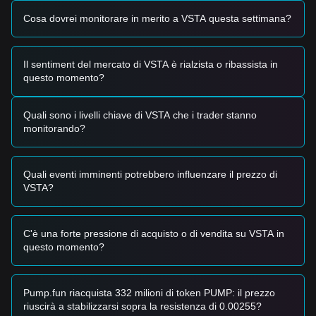
decentralizzate influenzano i flussi di capitale verso token di
Cosa dovrei monitorare in merito a VSTA questa settimana?
governance come VSTA.
•
Liquidità e aggiornamenti della governance:
Le
proposte di governance in corso e i cambiamenti agli
incentivi del liquidity mining continuano a modellare le
Il sentiment del mercato di VSTA è rialzista o ribassista in
aspettative dei partecipanti al mercato.
questo momento?
Segnali di trading
In base all’attuale struttura tecnica e all’impulso del mercato,
Quali sono i livelli chiave di VSTA che i trader stanno
vengono fornite le seguenti strategie di trading di
monitorando?
riferimento:
Area di possibile acquisto
• Se il prezzo di VSTA si avvicina a
$0.1250
e mostra segnali
Quali eventi imminenti potrebbero influenzare il prezzo di
di rimbalzo, potrebbe presentarsi un’opportunità di acquisto
VSTA?
nel breve periodo.
• Se il prezzo di VSTA rompe al di sopra di
$0.1880
accompagnato da un aumento del volume di scambi,
potrebbe confermare un nuovo trend rialzista.
C'è una forte pressione di acquisto o di vendita su VSTA in
Scenario di rischio
questo momento?
• Se il prezzo di VSTA scende sotto
$0.1200
, il mercato
potrebbe entrare in una fase correttiva di breve periodo più
profonda, potenzialmente arrivando a testare i minimi storici.
Pump.fun riacquista 332 milioni di token PUMP: il prezzo
Strategia di acquisto
riuscirà a stabilizzarsi sopra la resistenza di 0.00255?