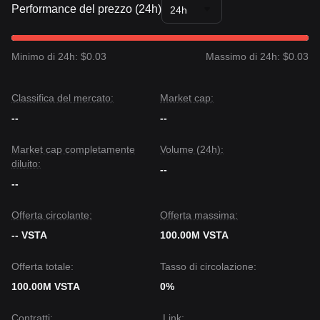
Performance del prezzo (24h)
24h
Prospettive di mercato
Se il prezzo di VSTA rompe
$0.1880
, il prossimo livello
obiettivo potrebbe essere
$0.2450
.
Se il prezzo scende sotto
$0.1250
, il prossimo livello
Minimo di 24h: $0.03
Massimo di 24h: $0.03
obiettivo potrebbe essere
$0.1050
.
Consenso di mercato
Il consenso tra più analisti è che, sebbene VSTA possa
Classifica del mercato:
Market cap:
sperimentare volatilità o consolidamento nel breve periodo,
--
--
finché il prezzo mantiene la propria posizione sopra il livello
di supporto chiave di
$0.1250
, il trend di medio periodo
dovrebbe rimanere in una fase di
tentativo di ripresa
.
Market cap completamente
Volume (24h):
diluito:
--
--
Offerta circolante:
Offerta massima:
-- VSTA
100.00M VSTA
Offerta totale:
Tasso di circolazione:
100.00M VSTA
0%
Contratti
:
Link
: