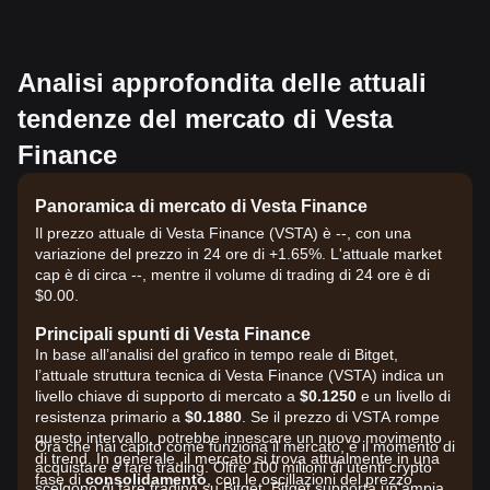
Analisi approfondita delle attuali
tendenze del mercato di Vesta
Finance
Panoramica di mercato di Vesta Finance
Il prezzo attuale di Vesta Finance (VSTA) è --, con una
variazione del prezzo in 24 ore di +1.65%. L'attuale market
cap è di circa --, mentre il volume di trading di 24 ore è di
$0.00.
Principali spunti di Vesta Finance
In base all’analisi del grafico in tempo reale di Bitget,
l’attuale struttura tecnica di Vesta Finance (VSTA) indica un
livello chiave di supporto di mercato a
$0.1250
e un livello di
resistenza primario a
$0.1880
. Se il prezzo di VSTA rompe
questo intervallo, potrebbe innescare un nuovo movimento
Ora che hai capito come funziona il mercato, è il momento di
di trend. In generale, il mercato si trova attualmente in una
acquistare e fare trading. Oltre 100 milioni di utenti crypto
fase di
consolidamento
, con le oscillazioni del prezzo
scelgono di fare trading su Bitget. Bitget supporta un'ampia