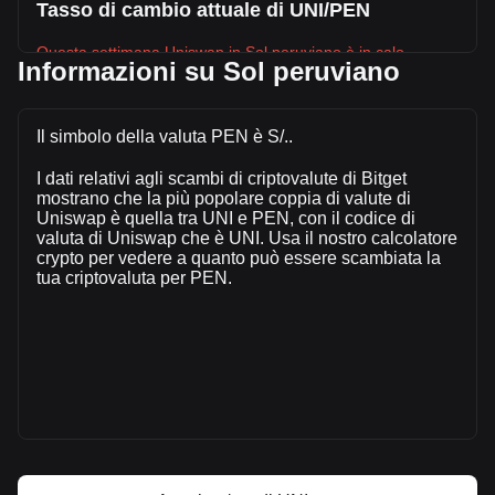
Tasso di cambio attuale di UNI/PEN
Questa settimana Uniswap in Sol peruviano è in calo.
Informazioni su Sol peruviano
Il prezzo attuale di Uniswap è S/.13.52 per UNI, con
un’offerta circolante di 624,674,400 UNI e una
capitalizzazione di mercato totale di S/.8,445,842,886.53
Il simbolo della valuta PEN è S/..
PEN. Il volume di trading di Uniswap ha subito una
I dati relativi agli scambi di criptovalute di Bitget
variazione di S/.-165,478,057.66 PEN nelle ultime 24 ore,
mostrano che la più popolare coppia di valute di
pari a -25.18%. Inoltre, nell’ultima giornata di trading, è stato
Uniswap è quella tra UNI e PEN, con il codice di
scambiato un volume pari a S/.657,224,902.65 di UNI.
valuta di Uniswap che è UNI. Usa il nostro calcolatore
crypto per vedere a quanto può essere scambiata la
tua criptovaluta per PEN.
Ulteriori informazioni riguardo Uniswap su
Bitget
Prezzo di Uniswap
Previsione del prezzo di Uniswap
Che cos'è Uniswap (UNI)
Calcolatore di profitto di Uniswap