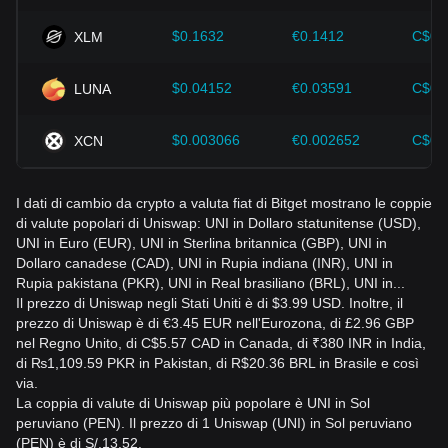
$0.1632
€0.1412
C$0.
XLM
$0.04152
€0.03591
C$0.
LUNA
$0.003066
€0.002652
C$0.
XCN
I dati di cambio da crypto a valuta fiat di Bitget mostrano le coppie
di valute popolari di Uniswap: UNI in Dollaro statunitense (USD),
UNI in Euro (EUR), UNI in Sterlina britannica (GBP), UNI in
Dollaro canadese (CAD), UNI in Rupia indiana (INR), UNI in
Rupia pakistana (PKR), UNI in Real brasiliano (BRL), UNI in...
Il prezzo di Uniswap negli Stati Uniti è di $3.99 USD. Inoltre, il
prezzo di Uniswap è di €3.45 EUR nell'Eurozona, di £2.96 GBP
nel Regno Unito, di C$5.57 CAD in Canada, di ₹380 INR in India,
di ₨1,109.59 PKR in Pakistan, di R$20.36 BRL in Brasile e così
via.
La coppia di valute di Uniswap più popolare è UNI in Sol
peruviano (PEN). Il prezzo di 1 Uniswap (UNI) in Sol peruviano
(PEN) è di S/.13.52.