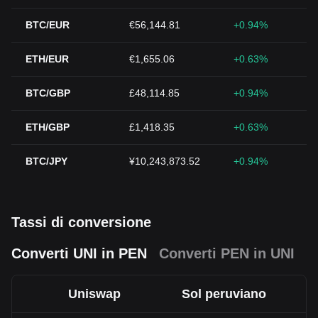
BTC/EUR
€56,144.81
+0.94%
ETH/EUR
€1,655.06
+0.63%
BTC/GBP
£48,114.85
+0.94%
ETH/GBP
£1,418.35
+0.63%
BTC/JPY
¥10,243,873.52
+0.94%
Tassi di conversione
Converti UNI in PEN
Converti PEN in UNI
Uniswap
Sol peruviano