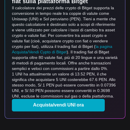
fiat sulla piattaforma Bitget
Il calcolatore dei prezzi delle crypto di Bitget supporta la
conversione in tempo reale tra coppie di valute come
Uniswap (UNI) e Sol peruviano (PEN). Tieni a mente che
questo calcolatore è destinato solo a scopi di riferimento
e viene utilizzato per calcolare i tassi di cambio tra asset
crypto e valute fiat. Per convertire tra asset crypto e
valute fiat (cioè, acquistare crypto con fiat o vendere
crypto per fiat), utilizza il trading fiat di Bitget (
la pagina
Acquista/Vendi Cypto di Bitget
). Il trading fiat di Bitget
supporta oltre 80 valute fiat, più di 20 lingue e una varietà
di metodi di pagamento locali. Offre anche transazioni
semplici e veloci con commissioni a partire dallo 0%.
1 UNI ha attualmente un valore di 13.52 PEN, il che
significa che acquistare 5 UNI costerebbe 67.6 PEN. Allo
stesso modo, S/.1 PEN può essere convertito in 0.07396
UNI, e S/.50 PEN possono essere convertiti in 0.3698
UNI, escluse le commissioni sul gas o della piattaforma.
Acquista/vendi UNI ora