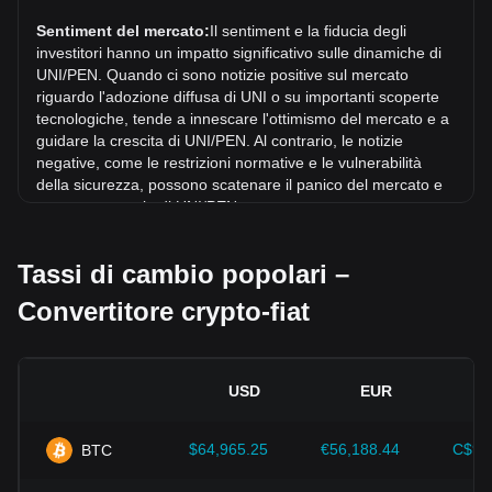
Negli ultimi 7 giorni, il tasso di cambio di Uniswap (UNI) è
sceso di 2.77%. Nell'ultimo mese, il tasso di cambio di
Sentiment del mercato:
Il sentiment e la fiducia degli
Uniswap (UNI) è aumentato di 18.39% in rapporto a: Sol
investitori hanno un impatto significativo sulle dinamiche di
peruviano (PEN).
UNI/PEN. Quando ci sono notizie positive sul mercato
riguardo l'adozione diffusa di UNI o su importanti scoperte
tecnologiche, tende a innescare l'ottimismo del mercato e a
guidare la crescita di UNI/PEN. Al contrario, le notizie
negative, come le restrizioni normative e le vulnerabilità
della sicurezza, possono scatenare il panico del mercato e
portare a un calo di UNI/PEN.
Contesto normativo:
Le politiche e le normative
Tassi di cambio popolari –
governative relative alle criptovalute hanno un impatto
diretto sulla loro accettazione, che a sua volta ne determina
Convertitore crypto-fiat
il valore rispetto alle valute tradizionali come il dollaro
statunitense. Regolamentazioni chiare e favorevoli possono
aumentare la fiducia degli investitori nei confronti delle
criptovalute e far crescere il loro valore. Al contrario,
USD
EUR
politiche normative vaghe o troppo severe possono
ostacolare lo sviluppo delle criptovalute e far crollare il loro
valore.
$64,965.25
€56,188.44
C$90
BTC
Indicatori economici:
I fattori macroeconomici del Paese di