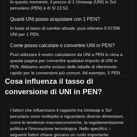
In questo momento, il prezzo di 1 Uniswap (UNI) in Sol
peruviano (PEN) è di S/.13.52.
Quanti UNI posso acquistare con 1 PEN?
In base al tasso di cambio attuale, puoi ottenere 0.07396
UNI per 1 PEN.
Come posso calcolare o convertire UNI in PEN?
Puoi utilizzare il nostro calcolatore da UNI a PEN in cima a
questa pagina per convertire qualsiasi importo di UNI in
PEN. Abbiamo anche incluso delle tabelle di riferimento
rapido per le conversioni più comuni. Ad esempio, 5 PEN
equivalgono a 0.3698 UNI, mentre 5 UNI costeranno circa
Cosa influenza il tasso di
67.6PEN.
conversione di UNI in PEN?
Qual è il prezzo più alto di UNI/PEN mai raggiunto?
Il prezzo massimo storico di 1 UNI in PEN è di S/.152.24.
I fattori che influenzano il rapporto tra Uniswap e Sol
Resta da vedere se il valore di 1 UNI/PEN supererà l'attuale
peruviano sono molteplici e riguardano diverse dimensioni,
massimo storico.
come le tendenze macroeconomiche, la regolamentazione
Qual è la tendenza del prezzo di in PEN?
politica e l'innovazione tecnologica. Nello specifico, i
seguenti fattori chiave giocano un ruolo importante: