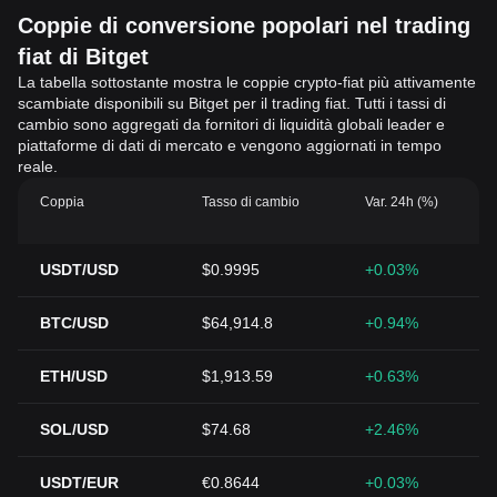
Coppie di conversione popolari nel trading
fiat di Bitget
La tabella sottostante mostra le coppie crypto-fiat più attivamente
scambiate disponibili su Bitget per il trading fiat. Tutti i tassi di
cambio sono aggregati da fornitori di liquidità globali leader e
piattaforme di dati di mercato e vengono aggiornati in tempo
reale.
Coppia
Tasso di cambio
Var. 24h (%)
USDT/USD
$0.9995
+0.03%
BTC/USD
$64,914.8
+0.94%
ETH/USD
$1,913.59
+0.63%
SOL/USD
$74.68
+2.46%
USDT/EUR
€0.8644
+0.03%