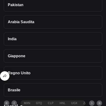
Pakistan
Arabia Saudita
India
Giappone
Regno Unito
Brasile
MXN
GTQ
CLP
HNL
UGX
ZAR
TND