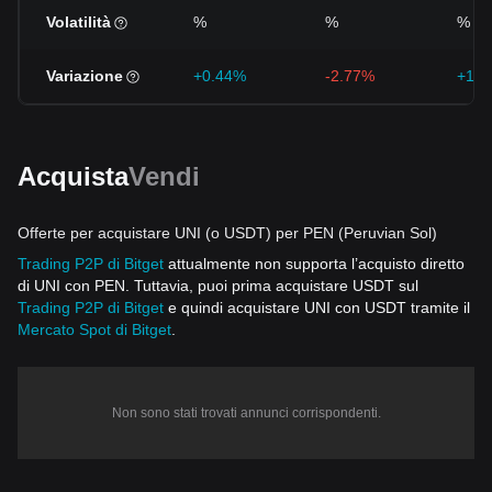
Volatilità
%
%
%
Variazione
+0.44%
-2.77%
+18.
Acquista
Vendi
Offerte per acquistare UNI (o USDT) per PEN (Peruvian Sol)
Trading P2P di Bitget
attualmente non supporta l’acquisto diretto
di UNI con PEN. Tuttavia, puoi prima acquistare USDT sul
Trading P2P di Bitget
e quindi acquistare UNI con USDT tramite il
Mercato Spot di Bitget
.
Non sono stati trovati annunci corrispondenti.