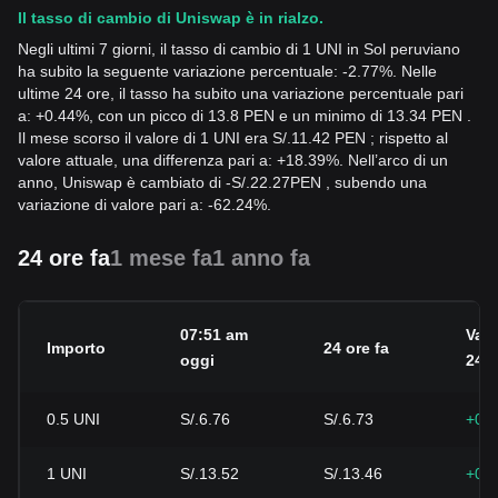
Il tasso di cambio di Uniswap è in rialzo.
Negli ultimi 7 giorni, il tasso di cambio di 1 UNI in Sol peruviano
ha subito la seguente variazione percentuale: -2.77%. Nelle
ultime 24 ore, il tasso ha subito una variazione percentuale pari
a: +0.44%, con un picco di 13.8 PEN e un minimo di 13.34 PEN .
Il mese scorso il valore di 1 UNI era S/.11.42 PEN ; rispetto al
valore attuale, una differenza pari a: +18.39%. Nell’arco di un
anno, Uniswap è cambiato di
-
S/.
22.27
PEN
, subendo una
variazione di valore pari a: -62.24%.
24 ore fa
1 mese fa
1 anno fa
07:51 am
Vari
Importo
24 ore fa
oggi
24h
0.5
UNI
S/.6.76
S/.6.73
+0.
1
UNI
S/.13.52
S/.13.46
+0.