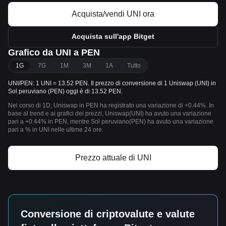
Acquista/vendi UNI ora
Acquista sull'app Bitget
Grafico da UNI a PEN
1G
7G
1M
3M
1A
Tutto
UNI/PEN: 1 UNI = 13.52 PEN. Il prezzo di conversione di 1 Uniswap (UNI) in
Sol peruviano (PEN) oggi è di 13.52 PEN.
Nel corso di 1D, Uniswap in PEN ha registrato una variazione di +0.44%. In
base al trend e ai grafici dei prezzi, Uniswap(UNI) ha avuto una variazione
pari a +0.44% in PEN, mentre Sol peruviano(PEN) ha avuto una variazione
pari a % in UNI nelle ultime 24 ore.
Prezzo attuale di UNI
Conversione di criptovalute e valute