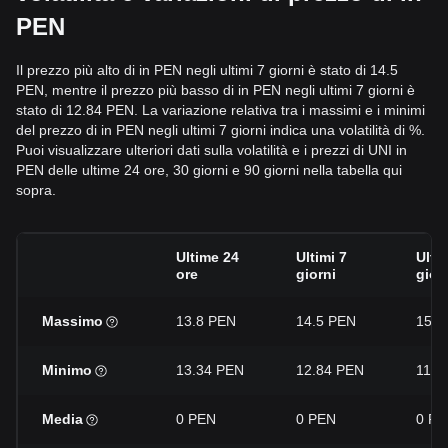
PEN
Il prezzo più alto di in PEN negli ultimi 7 giorni è stato di 14.5
PEN, mentre il prezzo più basso di in PEN negli ultimi 7 giorni è
stato di 12.84 PEN. La variazione relativa tra i massimi e i minimi
del prezzo di in PEN negli ultimi 7 giorni indica una volatilità di %.
Puoi visualizzare ulteriori dati sulla volatilità e i prezzi di UNI in
PEN delle ultime 24 ore, 30 giorni e 90 giorni nella tabella qui
sopra.
Ultime 24
Ultimi 7
Ulti
ore
giorni
gior
Massimo
13.8 PEN
14.5 PEN
15.4
Minimo
13.34 PEN
12.84 PEN
11.4
Media
0 PEN
0 PEN
0 PE