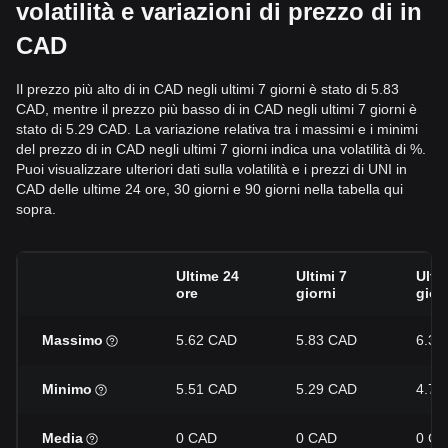
volatilità e variazioni di prezzo di in
CAD
Il prezzo più alto di in CAD negli ultimi 7 giorni è stato di 5.83
CAD, mentre il prezzo più basso di in CAD negli ultimi 7 giorni è
stato di 5.29 CAD. La variazione relativa tra i massimi e i minimi
del prezzo di in CAD negli ultimi 7 giorni indica una volatilità di %.
Puoi visualizzare ulteriori dati sulla volatilità e i prezzi di UNI in
CAD delle ultime 24 ore, 30 giorni e 90 giorni nella tabella qui
sopra.
Ultime 24
Ultimi 7
Ulti
ore
giorni
gior
Massimo
5.62 CAD
5.83 CAD
6.35
Minimo
5.51 CAD
5.29 CAD
4.76
Media
0 CAD
0 CAD
0 C