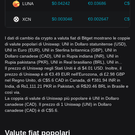
$0.04242
€0.03686
C$0.
LUNA
$0.003046
€0.002647
C$0.
XCN
I dati di cambio da crypto a valuta fiat di Bitget mostrano le coppie
di valute popolari di Uniswap: UNI in Dollaro statunitense (USD),
UNI in Euro (EUR), UNI in Sterlina britannica (GBP), UNI in
Dollaro canadese (CAD), UNI in Rupia indiana (INR), UNI in
Rupia pakistana (PKR), UNI in Real brasiliano (BRL), UNI in...
Il prezzo di Uniswap negli Stati Uniti è di $4.01 USD. Inoltre, il
prezzo di Uniswap è di €3.49 EUR nell'Eurozona, di £2.98 GBP
nel Regno Unito, di C$5.6 CAD in Canada, di ₹381.94 INR in
India, di ₨1,111.21 PKR in Pakistan, di R$20.46 BRL in Brasile e
così via.
La coppia di valute di Uniswap più popolare è UNI in Dollaro
canadese (CAD). Il prezzo di 1 Uniswap (UNI) in Dollaro
canadese (CAD) è di C$5.6.
Valute fiat popolari