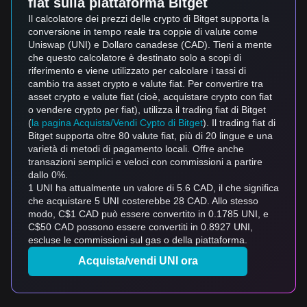
fiat sulla piattaforma Bitget
Il calcolatore dei prezzi delle crypto di Bitget supporta la
conversione in tempo reale tra coppie di valute come
Uniswap (UNI) e Dollaro canadese (CAD). Tieni a mente
che questo calcolatore è destinato solo a scopi di
riferimento e viene utilizzato per calcolare i tassi di
cambio tra asset crypto e valute fiat. Per convertire tra
asset crypto e valute fiat (cioè, acquistare crypto con fiat
o vendere crypto per fiat), utilizza il trading fiat di Bitget
(
la pagina Acquista/Vendi Cypto di Bitget
). Il trading fiat di
Bitget supporta oltre 80 valute fiat, più di 20 lingue e una
varietà di metodi di pagamento locali. Offre anche
transazioni semplici e veloci con commissioni a partire
dallo 0%.
1 UNI ha attualmente un valore di 5.6 CAD, il che significa
che acquistare 5 UNI costerebbe 28 CAD. Allo stesso
modo, C$1 CAD può essere convertito in 0.1785 UNI, e
C$50 CAD possono essere convertiti in 0.8927 UNI,
escluse le commissioni sul gas o della piattaforma.
Acquista/vendi UNI ora