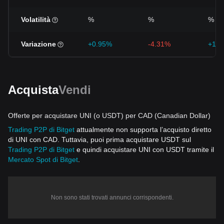
Volatilità
%
%
%
Variazione
+0.95%
-4.31%
+10.
Acquista
Vendi
Offerte per acquistare UNI (o USDT) per CAD (Canadian Dollar)
Trading P2P di Bitget
attualmente non supporta l’acquisto diretto
di UNI con CAD. Tuttavia, puoi prima acquistare USDT sul
Trading P2P di Bitget
e quindi acquistare UNI con USDT tramite il
Mercato Spot di Bitget
.
Non sono stati trovati annunci corrispondenti.