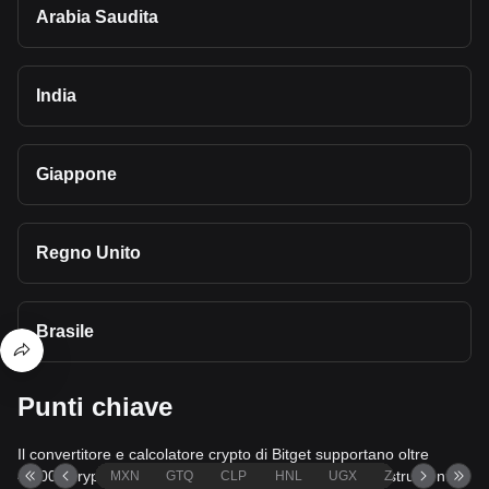
Arabia Saudita
India
Giappone
Regno Unito
Brasile
Punti chiave
Il convertitore e calcolatore crypto di Bitget supportano oltre
40,000 crypto e più di 80 valute fiat, rendendoli tra gli strumenti di
MXN
GTQ
CLP
HNL
UGX
ZAR
TND