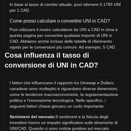
In base al tasso di cambio attuale, puoi ottenere 0.1785 UNI
per 1 CAD.
Come posso calcolare o convertire UNI in CAD?
Puoi utilizzare il nostro calcolatore da UNI a CAD in cima a
questa pagina per convertire qualsiasi importo di UNI in
CAD. Abbiamo anche incluso delle tabelle di riferimento
rapido per le conversioni più comuni. Ad esempio, 5 CAD
equivalgono a 0.8927 UNI, mentre 5 UNI costeranno circa
Cosa influenza il tasso di
28CAD.
conversione di UNI in CAD?
Qual è il prezzo più alto di UNI/CAD mai raggiunto?
Il prezzo massimo storico di 1 UNI in CAD è di C$62.74.
I fattori che influenzano il rapporto tra Uniswap e Dollaro
Resta da vedere se il valore di 1 UNI/CAD supererà l'attuale
canadese sono molteplici e riguardano diverse dimensioni,
massimo storico.
come le tendenze macroeconomiche, la regolamentazione
Qual è la tendenza del prezzo di in CAD?
politica e l'innovazione tecnologica. Nello specifico, i
seguenti fattori chiave giocano un ruolo importante:
Negli ultimi 7 giorni, il tasso di cambio di Uniswap (UNI) è
sceso di 4.31%. Nell'ultimo mese, il tasso di cambio di
Sentiment del mercato:
Il sentiment e la fiducia degli
Uniswap (UNI) è aumentato di 10.37% in rapporto a: Dollaro
investitori hanno un impatto significativo sulle dinamiche di
canadese (CAD).
UNI/CAD. Quando ci sono notizie positive sul mercato