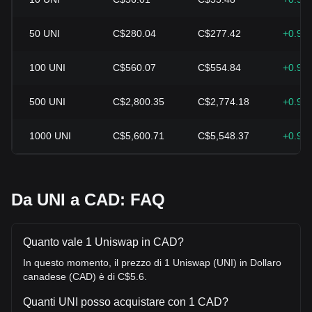
50
UNI
C$280.04
C$277.42
+0.95
100
UNI
C$560.07
C$554.84
+0.95
500
UNI
C$2,800.35
C$2,774.18
+0.95
1000
UNI
C$5,600.71
C$5,548.37
+0.95
Da UNI a CAD: FAQ
Quanto vale 1 Uniswap in CAD?
In questo momento, il prezzo di 1 Uniswap (UNI) in Dollaro
canadese (CAD) è di C$5.6.
Quanti UNI posso acquistare con 1 CAD?