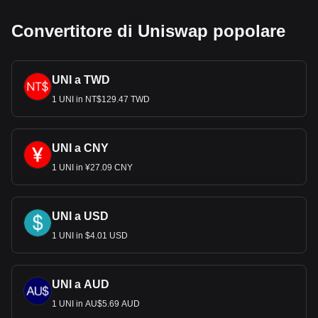
importante esportatore di petrolio.
Convertitore di Uniswap popolare
I dati relativi agli scambi di criptovalute di Bitget
mostrano che la più popolare coppia di valute di
Uniswap è quella tra UNI e CAD, con il codice di
valuta di Uniswap che è UNI. Usa il nostro calcolatore
UNI a TWD
crypto per vedere a quanto può essere scambiata la
1 UNI in NT$129.47 TWD
tua criptovaluta per CAD.
UNI a CNY
1 UNI in ¥27.09 CNY
UNI a USD
1 UNI in $4.01 USD
UNI a AUD
1 UNI in AU$5.69 AUD