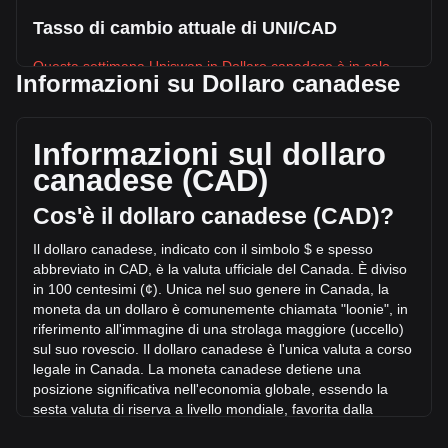
Tasso di cambio attuale di UNI/CAD
Questa settimana Uniswap in Dollaro canadese è in calo.
Informazioni su Dollaro canadese
Il prezzo attuale di Uniswap è C$5.6 per UNI, con un’offerta
circolante di 624,404,400 UNI e una capitalizzazione di
mercato totale di C$3,497,105,824 CAD. Il volume di trading
Informazioni sul dollaro
di Uniswap ha subito una variazione di C$-14,205,555.00
canadese (CAD)
CAD nelle ultime 24 ore, pari a -8.03%. Inoltre, nell’ultima
giornata di trading, è stato scambiato un volume pari a
Cos'è il dollaro canadese (CAD)?
C$176,824,564.05 di UNI.
Il dollaro canadese, indicato con il simbolo $ e spesso
abbreviato in CAD, è la valuta ufficiale del Canada. È diviso
Ulteriori informazioni riguardo Uniswap su
in 100 centesimi (¢). Unica nel suo genere in Canada, la
Bitget
moneta da un dollaro è comunemente chiamata "loonie", in
riferimento all'immagine
di una strolaga maggiore (uccello)
Prezzo di Uniswap
sul suo rovescio. Il dollaro canadese è l'unica valuta a corso
Previsione del prezzo di Uniswap
legale in Canada. La moneta canadese detiene una
Che cos'è Uniswap (UNI)
posizione significativa nell'economia globale, essendo la
Calcolatore di profitto di Uniswap
sesta valuta di riserva a livello mondiale, favori
ta dalla
stabilità economica e dalla forte posizione sovrana del