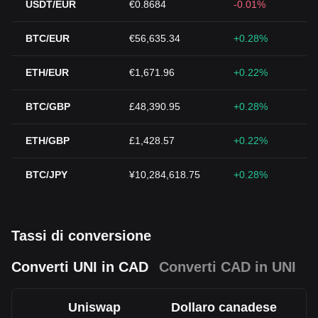
USDT/EUR
€0.8684
-0.01%
BTC/EUR
€56,635.34
+0.28%
ETH/EUR
€1,671.96
+0.22%
BTC/GBP
£48,390.95
+0.28%
ETH/GBP
£1,428.57
+0.22%
BTC/JPY
¥10,284,618.75
+0.28%
Tassi di conversione
Converti UNI in CAD
Converti CAD in UNI
Uniswap
Dollaro canadese