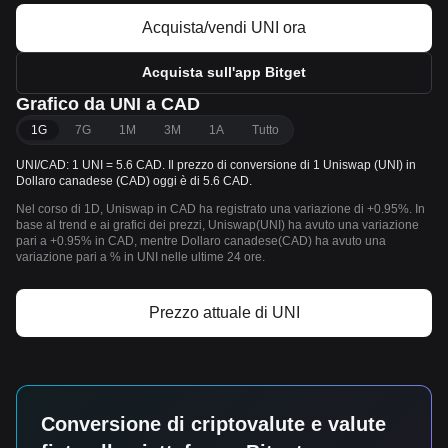
Acquista/vendi UNI ora
Acquista sull'app Bitget
Grafico da UNI a CAD
1G
7G
1M
3M
1A
Tutto
UNI/CAD: 1 UNI = 5.6 CAD. Il prezzo di conversione di 1 Uniswap (UNI) in
Dollaro canadese (CAD) oggi è di 5.6 CAD.
Nel corso di 1D, Uniswap in CAD ha registrato una variazione di +0.95%. In
base al trend e ai grafici dei prezzi, Uniswap(UNI) ha avuto una variazione
pari a +0.95% in CAD, mentre Dollaro canadese(CAD) ha avuto una
variazione pari a % in UNI nelle ultime 24 ore.
Prezzo attuale di UNI
Conversione di criptovalute e valute