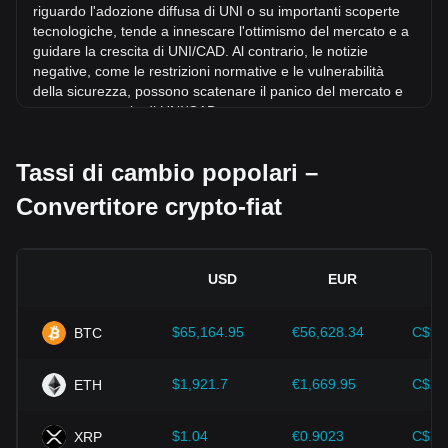
riguardo l'adozione diffusa di UNI o su importanti scoperte
tecnologiche, tende a innescare l'ottimismo del mercato e a
guidare la crescita di UNI/CAD. Al contrario, le notizie
negative, come le restrizioni normative e le vulnerabilità
della sicurezza, possono scatenare il panico del mercato e
portare a un calo di UNI/CAD.
Contesto normativo:
Le politiche e le normative
Tassi di cambio popolari –
governative relative alle criptovalute hanno un impatto
diretto sulla loro accettazione, che a sua volta ne determina
Convertitore crypto-fiat
il valore rispetto alle valute tradizionali come il dollaro
statunitense. Regolamentazioni chiare e favorevoli possono
aumentare la fiducia degli investitori nei confronti delle
criptovalute e far crescere il loro valore. Al contrario,
USD
EUR
politiche normative vaghe o troppo severe possono
ostacolare lo sviluppo delle criptovalute e far crollare il loro
valore.
$65,164.95
€56,628.34
C$90
BTC
Indicatori economici:
I fattori macroeconomici del Paese di
emissione della valuta fiat, come i tassi di inflazione, i tassi
$1,921.7
€1,669.95
C$2,
ETH
di interesse e i principali indicatori di crescita economica,
svolgono un ruolo cruciale nel determinare il valore della
$1.04
€0.9023
C$1.
XRP
valuta fiat e influenzano indirettamente il tasso di cambio