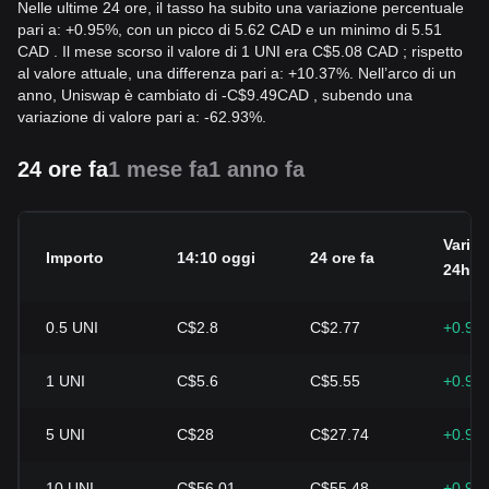
Nelle ultime 24 ore, il tasso ha subito una variazione percentuale
pari a: +0.95%, con un picco di 5.62 CAD e un minimo di 5.51
CAD . Il mese scorso il valore di 1 UNI era C$5.08 CAD ; rispetto
al valore attuale, una differenza pari a: +10.37%. Nell’arco di un
anno, Uniswap è cambiato di
-
C$
9.49
CAD
, subendo una
variazione di valore pari a: -62.93%.
24 ore fa
1 mese fa
1 anno fa
Variaz
Importo
14:10 oggi
24 ore fa
24h
0.5
UNI
C$2.8
C$2.77
+0.95
1
UNI
C$5.6
C$5.55
+0.95
5
UNI
C$28
C$27.74
+0.95
10
UNI
C$56.01
C$55.48
+0.95