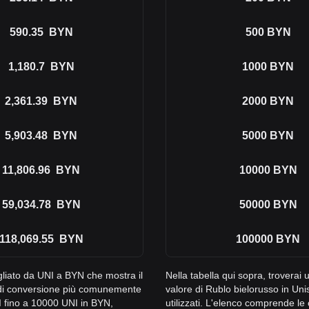
590.35
BYN
500
BYN
1,180.7
BYN
1000
BYN
2,361.39
BYN
2000
BYN
5,903.48
BYN
5000
BYN
11,806.96
BYN
10000
BYN
59,034.78
BYN
50000
BYN
118,069.55
BYN
100000
BYN
agliato da UNI a BYN che mostra il
Nella tabella qui sopra, troverai
i di conversione più comunemente
valore di Rublo bielorusso in Un
I fino a 10000 UNI in BYN,
utilizzati. L'elenco comprende l