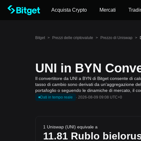
Acquista Crypto
Mercati
Tradi
Bitget
>
Prezzi delle criptovalute
>
Prezzo di Uniswap
>
UNI in BYN Conver
Il convertitore da UNI a BYN di Bitget consente di cal
tasso di cambio sono derivati da un'aggregazione delle
portafoglio o seguendo le dinamiche di mercato, il co
Dati in tempo reale
·
2026-08-09 09:08 UTC+0
1 Uniswap (UNI) equivale a
11.81
Rublo bieloru