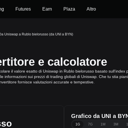
ng
Futures
Earn
Plaza
Altro
Da Uniswap a Rublo bielorusso (da UNI a BYN)
titore e calcolatore
colare il valore esatto di Uniswap in Rublo bielorusso basato sull'index p
 informazioni sui prezzi di trading globali di Uniswap. Che tu stia pian
nvertitore fornisce valutazioni accurate e tempestive.
Grafico da UNI a BY
sso
1G
7G
1M
3M