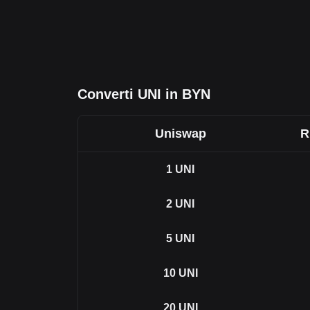
Converti UNI in BYN
Uniswap
R
1
UNI
2
UNI
5
UNI
10
UNI
20
UNI