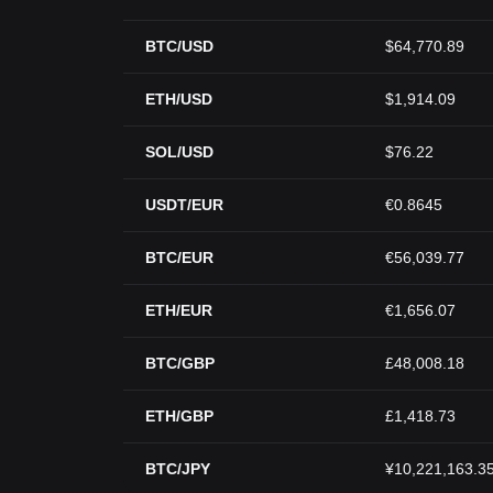
BTC/USD
$64,770.89
ETH/USD
$1,914.09
SOL/USD
$76.22
USDT/EUR
€0.8645
BTC/EUR
€56,039.77
ETH/EUR
€1,656.07
BTC/GBP
£48,008.18
ETH/GBP
£1,418.73
BTC/JPY
¥10,221,163.3