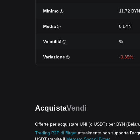
Minimo
11.72 BYN
Media
0 BYN
Volatilità
%
Variazione
-0.35%
Acquista
Vendi
Offerte per acquistare UNI (o USDT) per BYN (Belar
Trading P2P di Bitget
attualmente non supporta l’acqu
USDT tramite il
Mercato Spot di Bitget
.