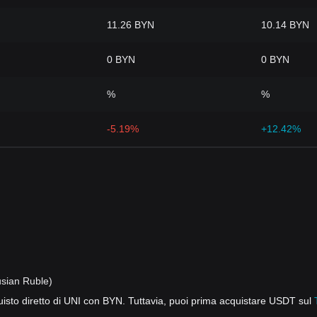
11.26 BYN
10.14 BYN
0 BYN
0 BYN
%
%
-5.19%
+12.42%
usian Ruble)
isto diretto di UNI con BYN. Tuttavia, puoi prima acquistare USDT sul