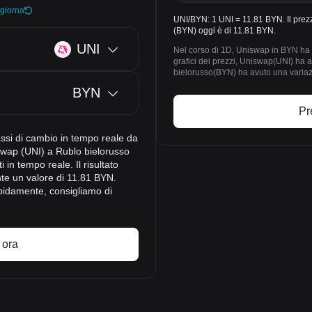
giorna
UNI/BYN: 1 UNI = 11.81 BYN. Il prez
(BYN) oggi è di 11.81 BYN.
UNI
Nel corso di 1D, Uniswap in BYN ha r
grafici dei prezzi, Uniswap(UNI) ha 
bielorusso(BYN) ha avuto una variazi
BYN
Pr
assi di cambio in tempo reale da
swap (UNI) a Rublo bielorusso
 in tempo reale. Il risultato
te un valore di 11.81 BYN.
pidamente, consigliamo di
 ora