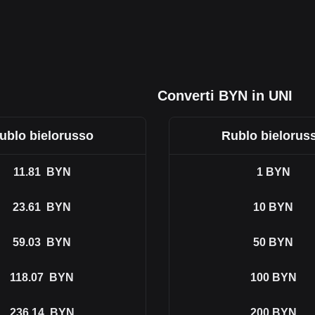
Converti BYN in UNI
ublo bielorusso
Rublo bielorus
11.81
BYN
1
BYN
23.61
BYN
10
BYN
59.03
BYN
50
BYN
118.07
BYN
100
BYN
236.14
BYN
200
BYN