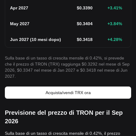
Apr 2027
$
0.3390
+3.41
%
May 2027
$
0.3404
+3.84
%
Jun 2027
(
10 mesi dopo
)
$
0.3418
+4.28
%
Sulla base di un tasso di crescita mensile di 0.42%, si prevede
che il prezzo di TRON (TRX) raggiunga $0.3292 nel mese di Sep
2026, $0.3347 nel mese di Jan 2027 e $0.3418 nel mese di Jun
2027.
Acquista/vendi TRX ora
Previsione del prezzo di TRON per il Sep
2026
Sulla base di un tasso di crescita mensile di 0.42%, il prezzo