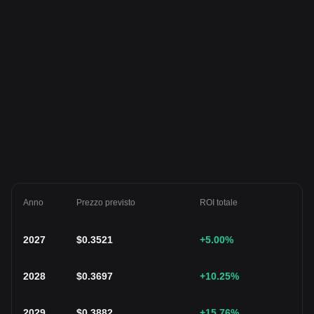
Anno
Prezzo previsto
ROI totale
2027
$
0.3521
+5.00
%
2028
$
0.3697
+10.25
%
2029
$
0.3882
+15.76
%