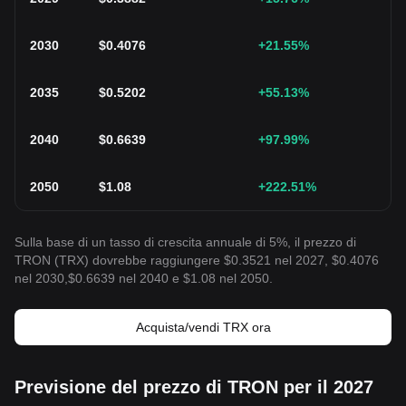
2030
$
0.4076
+21.55
%
2035
$
0.5202
+55.13
%
2040
$
0.6639
+97.99
%
2050
$
1.08
+222.51
%
Sulla base di un tasso di crescita annuale di 5%, il prezzo di
TRON (TRX) dovrebbe raggiungere $0.3521 nel 2027, $0.4076
nel 2030,$0.6639 nel 2040 e $1.08 nel 2050.
Acquista/vendi TRX ora
Previsione del prezzo di TRON per il 2027