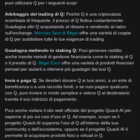
puoi utilizzare Q per i seguenti scopi:
Arbitraggio del trading di Q:
Poiché Q è una criptovaluta
scambiata di frequente, il prezzo di Q fluttua costantemente.
Guadagna altri Q acquistando al ribasso e vendendo al rialzo
sull’exchange.
Mercato Spot di Bitget
offre una varietà di coppie
di Q per soddisfare tutte le tue esigenze di trading.
Guadagna mettendo in staking Q:
Puoi generare reddito
anche tramite metodi di gestione finanziaria come lo staking di Q
o il prestito di Q.
Bitget Earn
offre una varietà di prodotti finanziari
pensati per aiutarti a ottenere più guadagni dai tuoi Q.
Invia o paga Q:
Se desideri donare Q ai tuoi amici, a un ente di
beneficenza o a una raccolta fondi, o se vuoi pagare qualcuno
con Q, puoi inviare in modo semplice e veloce Q al destinatario
tramite il suo indirizzo di pagamento.
Puoi anche visitare il sito web ufficiale del progetto Quack AI per
saperne di più sui casi d'uso di Q. Ad esempio, scopri se il
progetto Quack AI supporta l’uso di Q all’interno della sua
community o dell’ecosistema, oppure se il progetto Quack AI ti
permette di acquistare prodotti fisici o virtuali in Q.