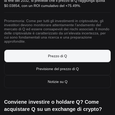
la fine del 2032, si prevede che il prezzo di Q raggiunga quota
$0.03854
, con un ROI cumulativo del +75.49%.
Promemoria: Come per tutti gli investimenti in criptovalute, gli
investitori devono monitorare attentamente l’andamento del
mercato di Q ed essere consapevoli dei rischi associati. Il mondo
delle criptovalute è caratterizzato da un’elevata incertezza, per
cui sono fondamentali una ricerca e una preparazione
approfondite.
Prezzo di Q
Previsione del prezzo di Q
Notizie su Q
Conviene investire o holdare Q? Come
acquistare Q su un exchange di crypto?