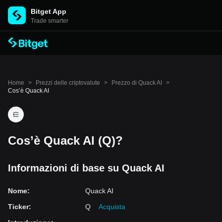
Bitget App
Trade smarter
Home
>
Prezzi delle criptovalute
>
Prezzo di Quack AI
>
Cos’è Quack AI
Cos’è Quack AI (Q)?
Informazioni di base su Quack AI
Nome
:
Quack AI
Ticker
:
Q
Acquista