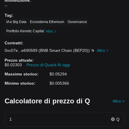
Introduzione
:
--
Tag
:
IA e Big Data
Ecosistema Ethereum
Governance
Portfolio Kenetic Capital
Altro
Contratti
:
0xc07e
...
e690589
(
BNB Smart Chain (BEP20)
)
Altro
Prezzo attuale
:
$0.02303
Prezzo di Quack AI oggi
Massimo storico
:
$0.05294
Minimo storico
:
$0.005366
Calcolatore di prezzo di Q
Altro >
Q