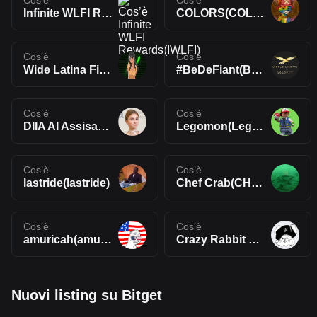
Cos’è
Cos’è
Infinite WLFI Rewards(IWLFI)
COLORS(COLORS🔥)
Cos’è
Cos’è
Wide Latina Finance Index(WLFI)
#BeDeFiant(BeDeFiant)
Cos’è
Cos’è
DIIA AI Assisant(DIIA)
Legomon(Legomon)
Cos’è
Cos’è
lastride(lastride)
Chef Crab(CHEFCRAB)
Cos’è
Cos’è
amuricah(amuricah)
Crazy Rabbit Coin(CRC)
Nuovi listing su Bitget