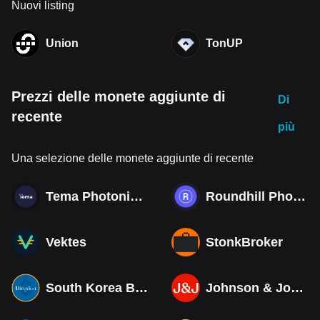
Nuovi listing
Union
TonUP
Prezzi delle monete aggiunte di
Di
recente
più
Una selezione delle monete aggiunte di recente
Tema Photonics & Optical ETF
Roundhill Photonics & Optics ETF
Vektes
StonkBroker
South Korea Bull 3X ETF Tokenized bStocks
Johnson & Johnson (Derivatives)