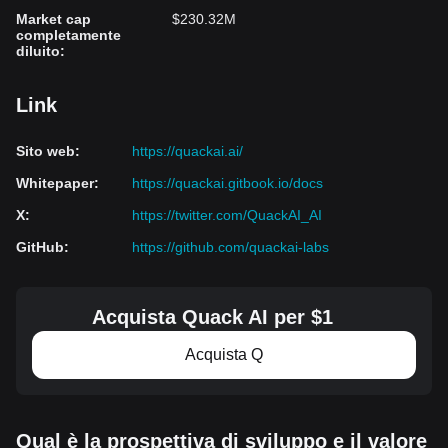
Market cap
$230.32M
completamente
diluito
:
Link
Sito web
:
https://quackai.ai/
Whitepaper
:
https://quackai.gitbook.io/docs
X
:
https://twitter.com/QuackAI_AI
GitHub
:
https://github.com/quackai-labs
Acquista Quack AI per $1
Acquista Q
Qual è la prospettiva di sviluppo e il valore