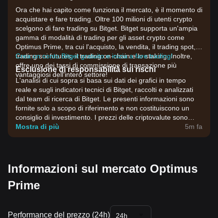
Ora che hai capito come funziona il mercato, è il momento di
acquistare e fare trading. Oltre 100 milioni di utenti crypto
scelgono di fare trading su Bitget. Bitget supporta un'ampia
gamma di modalità di trading per gli asset crypto come
Optimus Prime, tra cui l'acquisto, la vendita, il trading spot, il
trading sui futures, il trading on-chain e lo staking. Inoltre,
Crea un conto Bitget gratuito e inizia a fare trading!
offre uno dei tassi di commissione di transazione più
Esclusione di responsabilità sui rischi
vantaggiosi dell'intero settore!
L'analisi di cui sopra si basa sui dati dei grafici in tempo
reale e sugli indicatori tecnici di Bitget, raccolti e analizzati
dal team di ricerca di Bitget. Le presenti informazioni sono
fornite solo a scopo di riferimento e non costituiscono un
consiglio di investimento. I prezzi delle criptovalute sono
estremamente volatili. Prendi decisioni di investimento in
Mostra di più
5m fa
base alla tua propensione al rischio.
Informazioni sul mercato Optimus
Prime
Performance del prezzo (24h)
24h