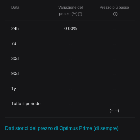
Data
Variazione del
Prezzo più basso
prezzo (%)
24h
0.00%
--
7d
--
--
30d
--
--
90d
--
--
1y
--
--
Tutto il periodo
--
--
(--, --)
Dati storici del prezzo di Optimus Prime (di sempre)