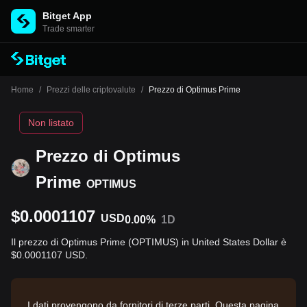
Bitget App
Trade smarter
Home
/
Prezzi delle criptovalute
/
Prezzo di Optimus Prime
Non listato
Prezzo di Optimus
Prime
OPTIMUS
$0.0001107
USD
0.00%
1D
Il prezzo di Optimus Prime (OPTIMUS) in United States Dollar è
$0.0001107 USD.
I dati provengono da fornitori di terze parti. Questa pagina