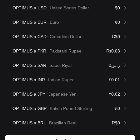
OPTIMUS a USD
United States Dollar
$0
OPTIMUS a EUR
Euro
€0
OPTIMUS a CAD
Canadian Dollar
C$0
OPTIMUS a PKR
Pakistani Rupee
₨0.03
OPTIMUS a SAR
Saudi Riyal
ر.س0
OPTIMUS a INR
Indian Rupee
₹0.01
OPTIMUS a JPY
Japanese Yen
¥0.02
OPTIMUS a GBP
British Pound Sterling
£0
OPTIMUS a BRL
Brazilian Real
R$0