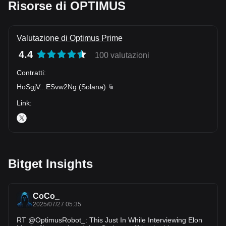
Risorse di OPTIMUS
Valutazione di Optimus Prime
4.4
100 valutazioni
Contratti
:
HoSgjV
...
ESvw2Ng
(
Solana
)
Link
:
Bitget Insights
CoCo_
2025/07/27 05:35
RT @OptimusRobot_: This Just In While Interviewing Elon