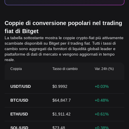
Coppie di conversione popolari nel trading
fiat di Bitget
La tabella sottostante mostra le coppie crypto-fiat più attivamente
scambiate disponibili su Bitget per il trading fiat. Tutti i tassi di
cambio sono aggregati da fornitori di liquidità globali leader e
piattaforme di dati di mercato e vengono aggiornati in tempo
reale.
Coppia
Tasso di cambio
Var. 24h (%)
USDT/USD
$0.9992
+0.03%
BTC/USD
$64,847.7
+0.48%
ETH/USD
$1,911.42
+0.61%
SOL/USD
$73.48
+0.38%