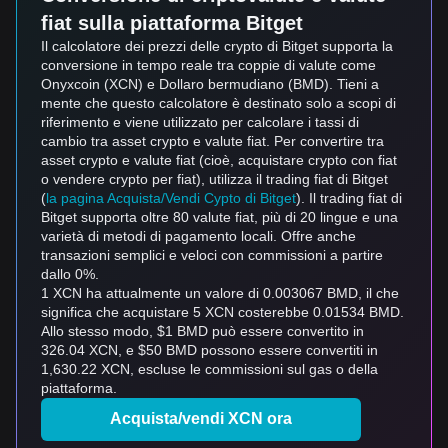
fiat sulla piattaforma Bitget
Il calcolatore dei prezzi delle crypto di Bitget supporta la
conversione in tempo reale tra coppie di valute come
Onyxcoin (XCN) e Dollaro bermudiano (BMD). Tieni a
mente che questo calcolatore è destinato solo a scopi di
riferimento e viene utilizzato per calcolare i tassi di
cambio tra asset crypto e valute fiat. Per convertire tra
asset crypto e valute fiat (cioè, acquistare crypto con fiat
o vendere crypto per fiat), utilizza il trading fiat di Bitget
(
la pagina Acquista/Vendi Cypto di Bitget
). Il trading fiat di
Bitget supporta oltre 80 valute fiat, più di 20 lingue e una
varietà di metodi di pagamento locali. Offre anche
transazioni semplici e veloci con commissioni a partire
dallo 0%.
1 XCN ha attualmente un valore di 0.003067 BMD, il che
significa che acquistare 5 XCN costerebbe 0.01534 BMD.
Allo stesso modo, $1 BMD può essere convertito in
326.04 XCN, e $50 BMD possono essere convertiti in
1,630.22 XCN, escluse le commissioni sul gas o della
piattaforma.
Acquista/vendi XCN ora