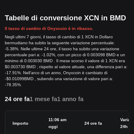
Tabelle di conversione XCN in BMD
Il tasso di cambio di Onyxcoin è in ribasso.
Negli ultimi 7 giorni, il tasso di cambio di 1 XCN in Dollaro
bermudiano ha subito la seguente variazione percentuale:
-5.38%. Nelle ultime 24 ore, il tasso ha subito una variazione
percentuale pari a: -1.02%, con un picco di 0.003098 BMD e un
minimo di 0.003030 BMD . Il mese scorso il valore di 1 XCN era
$0.003730 BMD ; rispetto al valore attuale, una differenza pari a:
-17.91%. Nell’arco di un anno, Onyxcoin è cambiato di
-
$
0.01099
BMD
, subendo una variazione di valore pari a:
-78.35%.
24 ore fa
1 mese fa
1 anno fa
11:06 am
Variaz
Importo
24 ore fa
oggi
24h