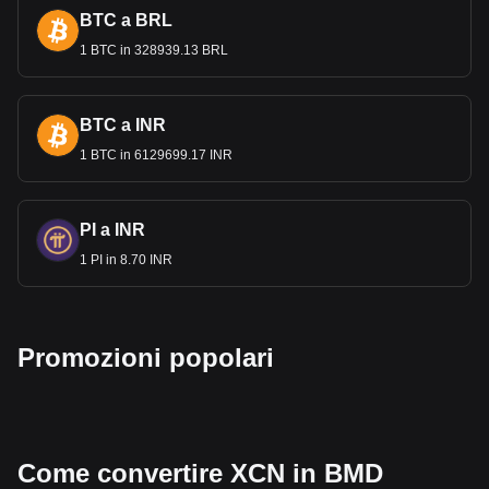
Questa stabilità è fondamentale per il settore commerciale
BTC a BRL
internazionale delle Bermuda, che opera con transazioni
finanziarie su larga scala. Il contesto n
1 BTC in 328939.13 BRL
ormativo del Paese,
unito alla stabilità della valuta, rende le Bermuda una
destinazione attraente per gli affari e la finanza
internazionale.
BTC a INR
1 BTC in 6129699.17 INR
I dati relativi agli scambi di criptovalute di Bitget
mostrano che la più popolare coppia di valute di
Onyxcoin è quella tra XCN e BMD, con il codice di
valuta di Onyxcoin che è XCN. Usa il nostro
PI a INR
calcolatore crypto per vedere a quanto può essere
1 PI in 8.70 INR
scambiata la tua criptovaluta per BMD.
Promozioni popolari
Come convertire XCN in BMD