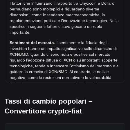
I fattori che influenzano il rapporto tra Onyxcoin e Dollaro
Resta da vedere se il valore di 1 XCN/BMD supererà
bermudiano sono molteplici e riguardano diverse
l'attuale massimo storico.
dimensioni, come le tendenze macroeconomiche, la
Qual è la tendenza del prezzo di in BMD?
regolamentazione politica e l'innovazione tecnologica. Nello
specifico, i seguenti fattori chiave giocano un ruolo
Negli ultimi 7 giorni, il tasso di cambio di Onyxcoin (XCN) è
importante:
sceso di 5.38%. Nell'ultimo mese, il tasso di cambio di
Onyxcoin (XCN) è sceso di 17.91% in rapporto a: Dollaro
Sentiment del mercato:
Il sentiment e la fiducia degli
bermudiano (BMD).
investitori hanno un impatto significativo sulle dinamiche di
XCN/BMD. Quando ci sono notizie positive sul mercato
riguardo l'adozione diffusa di XCN o su importanti scoperte
tecnologiche, tende a innescare l'ottimismo del mercato e a
guidare la crescita di XCN/BMD. Al contrario, le notizie
negative, come le restrizioni normative e le vulnerabilità
della sicurezza, possono scatenare il panico del mercato e
portare a un calo di XCN/BMD.
Tassi di cambio popolari –
Contesto normativo:
Le politiche e le normative
governative relative alle criptovalute hanno un impatto
Convertitore crypto-fiat
diretto sulla loro accettazione, che a sua volta ne determina
il valore rispetto alle valute tradizionali come il dollaro
statunitense. Regolamentazioni chiare e favorevoli possono
aumentare la fiducia degli investitori nei confronti delle