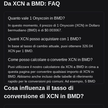
Da XCN a BMD: FAQ
Quanto vale 1 Onyxcoin in BMD?
In questo momento, il prezzo di 1 Onyxcoin (XCN) in Dollaro
bermudiano (BMD) è di $0.003067.
Quanti XCN posso acquistare con 1 BMD?
In base al tasso di cambio attuale, puoi ottenere 326.04
XCN per 1 BMD.
Come posso calcolare o convertire XCN in BMD?
Puoi utilizzare il nostro calcolatore da XCN a BMD in cima a
questa pagina per convertire qualsiasi importo di XCN in
BMD. Abbiamo anche incluso delle tabelle di riferimento
rapido per le conversioni più comuni. Ad esempio, 5 BMD
equivalgono a 1,630.22 XCN, mentre 5 XCN costeranno
Cosa influenza il tasso di
circa 0.01534BMD.
conversione di XCN in BMD?
Qual è il prezzo più alto di XCN/BMD mai raggiunto?
Il prezzo massimo storico di 1 XCN in BMD è di $0.1841.