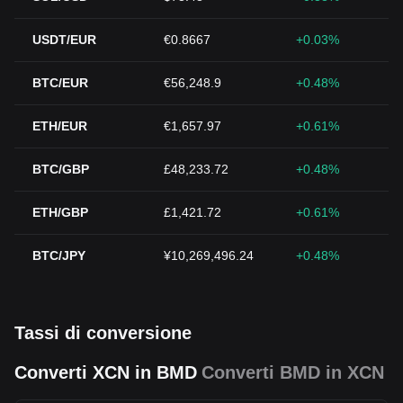
USDT/EUR
€0.8667
+0.03%
BTC/EUR
€56,248.9
+0.48%
ETH/EUR
€1,657.97
+0.61%
BTC/GBP
£48,233.72
+0.48%
ETH/GBP
£1,421.72
+0.61%
BTC/JPY
¥10,269,496.24
+0.48%
Tassi di conversione
Converti XCN in BMD
Converti BMD in XCN