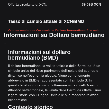
Offerta circolante di XCN
:
39.09B
XCN
Tasso di cambio attuale di XCN/BMD
Questa settimana Onyxcoin in Dollaro bermudiano è in calo.
Informazioni su Dollaro bermudiano
Il prezzo attuale di Onyxcoin è $0.003067 per XCN, con
un’offerta circolante di 39,094,186,000 XCN e una
capitalizzazione di mercato totale di $119,904,703.25 BMD.
Informazioni sul dollaro
Il volume di trading di Onyxcoin ha subito una variazione di
bermudiano (BMD)
$-514,754.96 BMD nelle ultime 24 ore, pari a -14.42%.
Inoltre, nell’ultima giornata di trading, è stato scambiato un
Il dollaro bermudiano, la valuta ufficiale delle Bermuda, è un
volume pari a $3,569,357.96 di XCN.
simbolo unico del ricco patrimonio dell'isola e del suo ruolo
dinamico nell'economia globale. Viene comunemente
abbreviato in BMD e rappresentato con il simbolo $. In
Ulteriori informazioni riguardo Onyxcoin su
quanto territorio britanni
co d'oltremare situato nell'Oceano
Bitget
Atlantico settentrionale, la valuta delle Bermuda riflette i suoi
legami storici con il Regno Unito e le sue moderne relazioni
Prezzo di Onyxcoin
economiche.
Previsione del prezzo di Onyxcoin
Contesto storico
Che cos'è Onyxcoin (XCN)