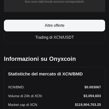
Non sono stati trovati annunci corrispondenti.
Altre offerte
Trading di XCN/USDT
Informazioni su Onyxcoin
Statistiche del mercato di XCN/BMD
XCN
/
BMD
:
$0.003067
Volume di 24h di XCN
:
$3,054,603
Market cap di XCN
:
$119,904,703.25