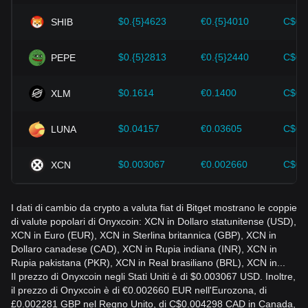
evitare di prendere decisioni sbagliate. Dopo aver
$0.{5}4623
€0.{5}4010
C$0.
SHIB
considerato questi fattori, gli investitori dovrebbero anche
monitorare attentamente le future variazioni del prezzo di
Onyxcoin e adeguare di conseguenza le proprie strategie di
$0.{5}2813
€0.{5}2440
C$0.
PEPE
investimento in un mercato in continua evoluzione.
$0.1614
€0.1400
C$0.
XLM
$0.04157
€0.03605
C$0.
LUNA
$0.003067
€0.002660
C$0.
XCN
I dati di cambio da crypto a valuta fiat di Bitget mostrano le coppie
di valute popolari di Onyxcoin: XCN in Dollaro statunitense (USD),
XCN in Euro (EUR), XCN in Sterlina britannica (GBP), XCN in
Dollaro canadese (CAD), XCN in Rupia indiana (INR), XCN in
Rupia pakistana (PKR), XCN in Real brasiliano (BRL), XCN in...
Il prezzo di Onyxcoin negli Stati Uniti è di $0.003067 USD. Inoltre,
il prezzo di Onyxcoin è di €0.002660 EUR nell'Eurozona, di
£0.002281 GBP nel Regno Unito, di C$0.004298 CAD in Canada,