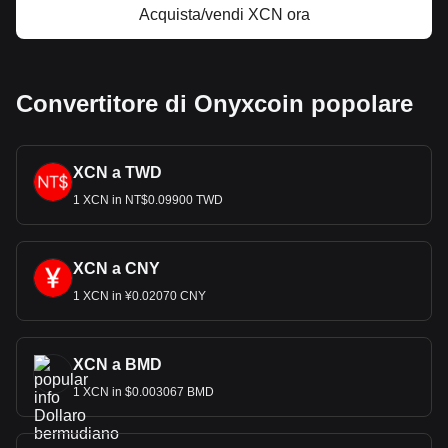
Acquista/vendi XCN ora
Convertitore di Onyxcoin popolare
XCN a TWD
1 XCN in NT$0.09900 TWD
XCN a CNY
1 XCN in ¥0.02070 CNY
XCN a BMD
1 XCN in $0.003067 BMD