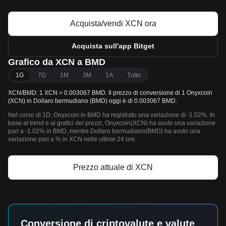
Acquista/vendi XCN ora
Acquista sull'app Bitget
Grafico da XCN a BMD
1G
7G
1M
3M
1A
Tutto
XCN/BMD: 1 XCN = 0.003067 BMD. Il prezzo di conversione di 1 Onyxcoin
(XCN) in Dollaro bermudiano (BMD) oggi è di 0.003067 BMD.
Nel corso di 1D, Onyxcoin in BMD ha registrato una variazione di -1.02%. In
base al trend e ai grafici dei prezzi, Onyxcoin(XCN) ha avuto una variazione
pari a -1.02% in BMD, mentre Dollaro bermudiano(BMD) ha avuto una
variazione pari a % in XCN nelle ultime 24 ore.
Prezzo attuale di XCN
Conversione di criptovalute e valute