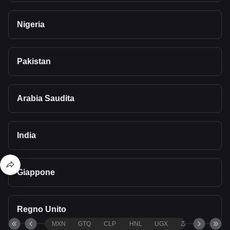
Nigeria
Pakistan
Arabia Saudita
India
Giappone
Regno Unito
MXN
GTQ
CLP
HNL
UGX
ZAR
TND