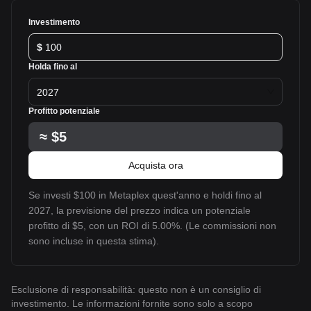
Investimento
$
Holda fino al
2027
Profitto potenziale
≈
$5
Acquista ora
Se investi $100 in Metaplex quest'anno e holdi fino al
2027, la previsione del prezzo indica un potenziale
profitto di $5, con un ROI di 5.00%. (Le commissioni non
sono incluse in questa stima).
Esclusione di responsabilità: questo non è un consiglio di
investimento. Le informazioni fornite sono solo a scopo