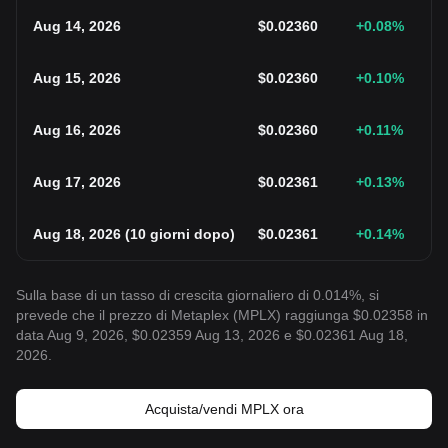
Aug 14, 2026
$
0.02360
+0.08
%
Aug 15, 2026
$
0.02360
+0.10
%
Aug 16, 2026
$
0.02360
+0.11
%
Aug 17, 2026
$
0.02361
+0.13
%
Aug 18, 2026
(
10 giorni dopo
)
$
0.02361
+0.14
%
Sulla base di un tasso di crescita giornaliero di 0.014%, si
prevede che il prezzo di Metaplex (MPLX) raggiunga $0.02358 in
data Aug 9, 2026, $0.02359 Aug 13, 2026 e $0.02361 Aug 18,
2026.
Acquista/vendi MPLX ora