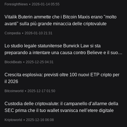
fondatore come primo asset.
ForesightNews
•
2026-01-14 05:55
Vitalik Buterin ammette che i Bitcoin Maxis erano "molto
avanti" sulla più grande minaccia delle criptovalute
Coinpedia
•
2026-01-10 21:31
Lo studio legale statunitense Burwick Law si sta
preparando a intentare una causa contro Believe e il suo
fondatore Ben Pasternak, e ha aperto un sito web di
BlockBeats
•
2025-12-25 04:31
registrazione per la comunità interessata.
Crescita esplosiva: previsti oltre 100 nuovi ETP cripto per
il 2026
Bitcoinworld
•
2025-12-17 01:50
Custodia delle criptovalute: il campanello d’allarme della
SEC prima che il tuo wallet svanisca nell’etere digitale
Kriptoworld
•
2025-12-16 06:08