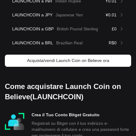
LAUNCHCOIN a INR
Indian Rupee
₹0.01
LAUNCHCOIN a JPY
Japanese Yen
¥0.01
LAUNCHCOIN a GBP
British Pound Sterling
£0
LAUNCHCOIN a BRL
Brazilian Real
R$0
Acquista/vendi Launch Coin on Believe ora
Come acquistare Launch Coin on
Believe(LAUNCHCOIN)
Crea il Tuo Conto Bitget Gratuito
Registrati su Bitget con il tuo indirizzo e-
mail/numero di cellulare e crea una password forte
per proteggere il tuo conto.