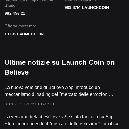
uscita di liquidità.
diluito:
999.87M LAUNCHCOIN
$62,456.21
Offerta massima:
1.00B LAUNCHCOIN
Ultime notizie su Launch Coin on
Believe
La nuova versione di Believe App introduce un
meccanismo di trading del "mercato delle emozioni
umane", consentendo scommesse perpetue sull'aumento
BlockBeats
•
2026-01-14 06:31
o la diminuzione della reputazione personale.
La versione beta di Believe v2 è stata lanciata su App
Store, introducendo il "mercato delle emozioni" con il suo