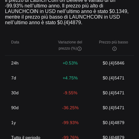
Il prezzo di Launch Coin on Believe è variato di un
-99.93% nell’ultimo anno. Il prezzo più alto di
LAUNCHCOIN in USD nell’ultimo anno è stato $0.1349,
mentre il prezzo più basso di LAUNCHCOIN in USD
nell’ultimo anno è stato $0.{4}4879.
Data
Variazione del
Prezzo più basso
prezzo (%)
24h
+0.53%
$0.{4}5846
7d
+4.75%
$0.{4}5471
30d
-9.55%
$0.{4}5471
90d
-36.25%
$0.{4}5471
1y
-99.93%
$0.{4}4879
Tutto il periodo
-99.76%
$0.{4}4879