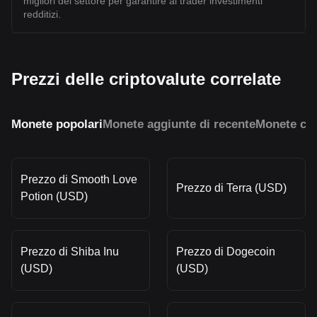
migliori del settore per garantire ai trader investimenti
redditizi.
Prezzi delle criptovalute correlate
Monete popolari
Monete aggiunte di recente
Monete con
Prezzo di Smooth Love
Prezzo di Terra (USD)
Potion (USD)
Prezzo di Shiba Inu
Prezzo di Dogecoin
(USD)
(USD)