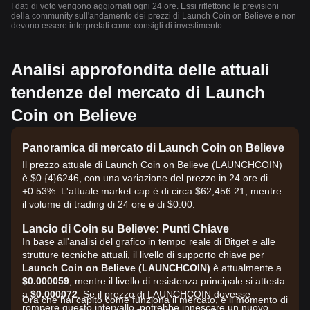
I dati di voto vengono aggiornati ogni 24 ore. Essi riflettono le previsioni
della community sull'andamento dei prezzi di Launch Coin on Believe e non
devono essere interpretati come consigli di investimento.
Analisi approfondita delle attuali
tendenze del mercato di Launch
Coin on Believe
Panoramica di mercato di Launch Coin on Believe
Il prezzo attuale di Launch Coin on Believe (LAUNCHCOIN)
è $0.{​4}6246, con una variazione del prezzo in 24 ore di
+0.53%. L'attuale market cap è di circa $62,456.21, mentre
il volume di trading di 24 ore è di $0.00.
Lancio di Coin su Believe: Punti Chiave
In base all'analisi del grafico in tempo reale di Bitget e alle
strutture tecniche attuali, il livello di supporto chiave per
Launch Coin on Believe (LAUNCHCOIN)
è attualmente a
$0.000059
, mentre il livello di resistenza principale si attesta
a
$0.000072
. Se il prezzo di LAUNCHCOIN dovesse
Ora che hai capito come funziona il mercato, è il momento di
rompere questo intervallo, potrebbe innescare un nuovo