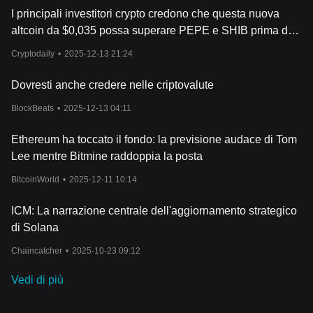
I principali investitori crypto credono che questa nuova
altcoin da $0,035 possa superare PEPE e SHIB prima del
2027, ecco i numeri
Cryptodaily
•
2025-12-13 21:24
Dovresti anche credere nelle criptovalute
BlockBeats
•
2025-12-13 04:11
Ethereum ha toccato il fondo: la previsione audace di Tom
Lee mentre Bitmine raddoppia la posta
BitcoinWorld
•
2025-12-11 10:14
ICM: La narrazione centrale dell'aggiornamento strategico
di Solana
Chaincatcher
•
2025-10-23 09:12
Vedi di più