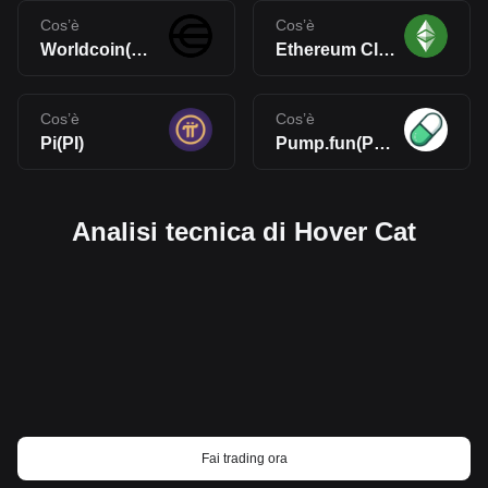
Cos’è
Cos’è
Worldcoin(WLD)
Ethereum Classic(ETC)
Cos’è
Cos’è
Pi(PI)
Pump.fun(PUMP)
Analisi tecnica di Hover Cat
Fai trading ora