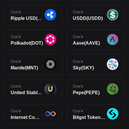
Cos’è
Cos’è
Ripple USD(RLUSD)
USDD(USDD)
Cos’è
Cos’è
Polkadot(DOT)
Aave(AAVE)
Cos’è
Cos’è
Mantle(MNT)
Sky(SKY)
Cos’è
Cos’è
United Stables(U)
Pepe(PEPE)
Cos’è
Cos’è
Internet Computer(ICP)
Bitget Token(BGB)