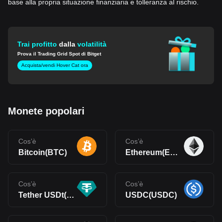
base alla propria situazione finanziaria e tolleranza al rischio.
Trai profitto
dalla
volatilità
Prova il Trading Grid Spot di Bitget
Acquista/vendi Hover Cat ora
Monete popolari
Cos’è
Cos’è
Bitcoin(BTC)
Ethereum(ETH)
Cos’è
Cos’è
Tether USDt(USDT)
USDC(USDC)