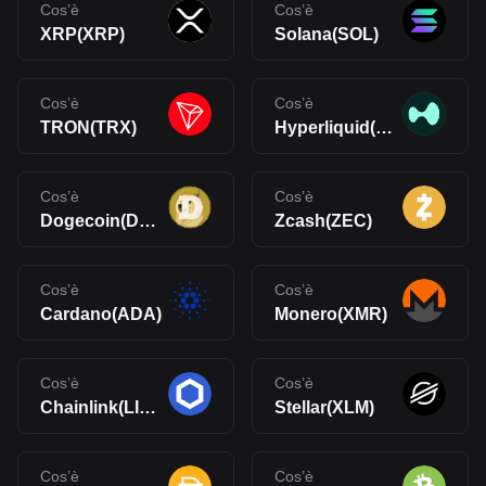
Cos’è
Cos’è
XRP(XRP)
Solana(SOL)
Cos’è
Cos’è
TRON(TRX)
Hyperliquid(HYPE)
Cos’è
Cos’è
Dogecoin(DOGE)
Zcash(ZEC)
Cos’è
Cos’è
Cardano(ADA)
Monero(XMR)
Cos’è
Cos’è
Chainlink(LINK)
Stellar(XLM)
Cos’è
Cos’è