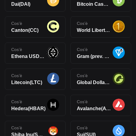
Dai(DAI)
Bitcoin Cash(BCH)
Cos’è
Cos’è
Canton(CC)
World Liberty Financial USD(USD1)
Cos’è
Cos’è
Ethena USDe(USDe)
Gram (prev. Toncoin)(GRAM)
Cos’è
Cos’è
Litecoin(LTC)
Global Dollar(USDG)
Cos’è
Cos’è
Hedera(HBAR)
Avalanche(AVAX)
Cos’è
Cos’è
Shiba Inu(SHIB)
Sui(SUI)