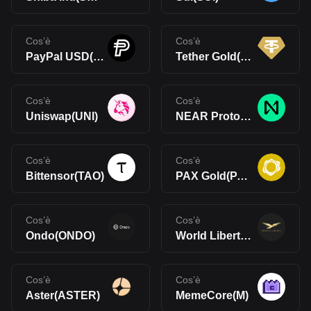
Cos’è
Cos’è
PayPal USD(PYUSD)
Tether Gold(XAUt)
Cos’è
Cos’è
Uniswap(UNI)
NEAR Protocol(NEAR)
Cos’è
Cos’è
Bittensor(TAO)
PAX Gold(PAXG)
Cos’è
Cos’è
Ondo(ONDO)
World Liberty Financial(WLFI)
Cos’è
Cos’è
Aster(ASTER)
MemeCore(M)