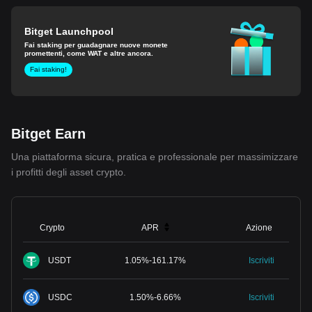
Bitget Launchpool
Fai staking per guadagnare nuove monete
promettenti, come WAT e altre ancora.
Fai staking!
Bitget Earn
Una piattaforma sicura, pratica e professionale per massimizzare
i profitti degli asset crypto.
Crypto
APR
Azione
USDT
1.05
%
-
161.17
%
Iscriviti
USDC
1.50
%
-
6.66
%
Iscriviti