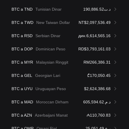
BTC a TND
Tunisian Dinar
د.ت190,886.52
BTC a TWD
New Taiwan Dollar
NT$2,097,536.49
BTC a RSD
Serbian Dinar
дин.6,614,565.16
BTC a DOP
Dominican Peso
RD$3,793,161.03
BTC a MYR
Malaysian Ringgit
RM266,386.31
BTC a GEL
Georgian Lari
₾170,050.45
BTC a UYU
Uruguayan Peso
$2,624,386.68
BTC a MAD
Moroccan Dirham
د.م.605,594.62
BTC a AZN
Azerbaijani Manat
₼110,760.83
BTC a OMR
Omani Rial
ر.ع.25,051.49