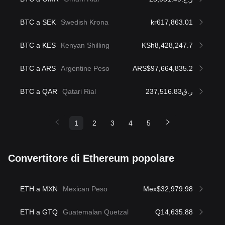
BTC a SEK
Swedish Krona
kr617,863.01
BTC a KES
Kenyan Shilling
KSh8,428,247.7
BTC a ARS
Argentine Peso
ARS$97,664,835.2
BTC a QAR
Qatari Rial
ر.ق237,516.83
1
2
3
4
5
Convertitore di Ethereum popolare
ETH a MXN
Mexican Peso
Mex$32,979.98
ETH a GTQ
Guatemalan Quetzal
Q14,635.88