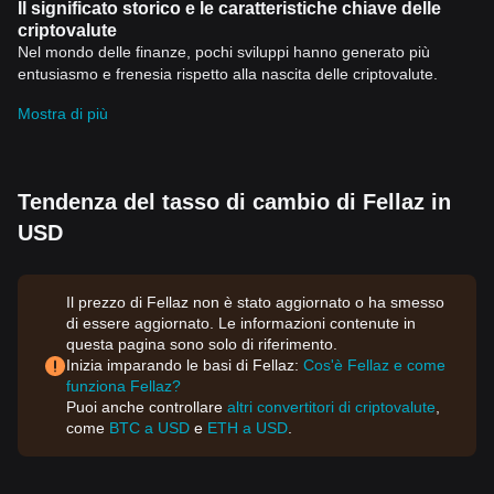
Il significato storico e le caratteristiche chiave delle
criptovalute
Nel mondo delle finanze, pochi sviluppi hanno generato più
entusiasmo e frenesia rispetto alla nascita delle criptovalute.
Queste valute digitali, di cui
Bitcoin
è l'esempio più noto, hanno
Mostra di più
ottenuto una rilevanza notevole in tempi relativamente brevi,
stimolando un vivace dibattito tra investitori, regolatori e il
pubblico.
Significato storico delle criptovalute
Tendenza del tasso di cambio di Fellaz in
Il Bitcoin, la prima
criptovaluta
, è stata lanciata nel 2009 da una
figura o un gruppo di figure anonime conosciute come Satoshi
USD
Nakamoto. L'obiettivo dichiarato di Nakamoto era creare una
"valuta elettronica peer-to-peer" che eliminasse la necessità di
intermediari finanziari, come le banche. Negli anni successivi, la
Il prezzo di Fellaz non è stato aggiornato o ha smesso
popolarità delle criptovalute è esplosa, con migliaia di diverse
di essere aggiornato. Le informazioni contenute in
monete digitali ora in circolazione.
questa pagina sono solo di riferimento.
Historicamente, l'innovazione delle criptovalute è significativa per
Inizia imparando le basi di Fellaz:
Cos'è Fellaz e come
diverse ragioni. Prima di tutto, offrono un nuovo tipo di tecnologia
funziona Fellaz?
finanziaria, o fintech, che ha il potenziale di rivoluzionare come
Puoi anche controllare
altri convertitori di criptovalute
,
funzionano i sistemi di pagamento. Le criptovalute utilizzano la
come
BTC a USD
e
ETH a USD
.
tecnologia blockchain per registrare le transazioni in modo sicuro
e trasparente. Tale tecnologia elimina la necessità di intermediari,
riducendo i costi e aumentando l'efficienza.