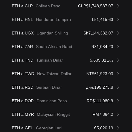
ETH a CLP
Chilean Peso
CLP$1,748,587.07
ETH a HNL
Honduran Lempira
L51,415.63
ETH a UGX
Ugandan Shilling
Sh7,144,382.07
ETH a ZAR
South African Rand
R31,084.23
ETH a TND
Tunisian Dinar
د.ت5,635.31
ETH a TWD
New Taiwan Dollar
NT$61,923.03
ETH a RSD
Serbian Dinar
дин.195,273.8
ETH a DOP
Dominican Peso
RD$111,980.9
ETH a MYR
Malaysian Ringgit
RM7,864.2
ETH a GEL
Georgian Lari
₾5,020.19