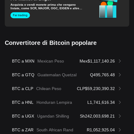
Acquista o vendi monete prima che vengano
listate, come SCR, MAJOR, OGC, EIGEN e altre
ancora.
Fai trading
Convertitore di Bitcoin popolare
BTC a MXN
Mexican Peso
Mex$1,117,140.26
BTC a GTQ
Guatemalan Quetzal
Q495,765.48
BTC a CLP
Chilean Peso
CLP$59,230,390.32
BTC a HNL
Honduran Lempira
L1,741,616.34
BTC a UGX
Ugandan Shilling
Sh242,003,698.21
BTC a ZAR
South African Rand
R1,052,925.04