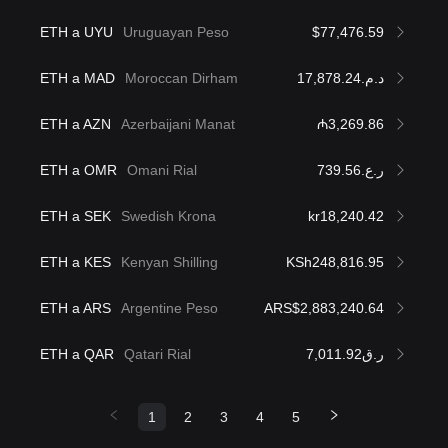
ETH a UYU
Uruguayan Peso
$77,476.59
ETH a MAD
Moroccan Dirham
د.م.17,878.24
ETH a AZN
Azerbaijani Manat
₼3,269.86
ETH a OMR
Omani Rial
ر.ع.739.56
ETH a SEK
Swedish Krona
kr18,240.42
ETH a KES
Kenyan Shilling
KSh248,816.95
ETH a ARS
Argentine Peso
ARS$2,883,240.64
ETH a QAR
Qatari Rial
ر.ق7,011.92
1
2
3
4
5