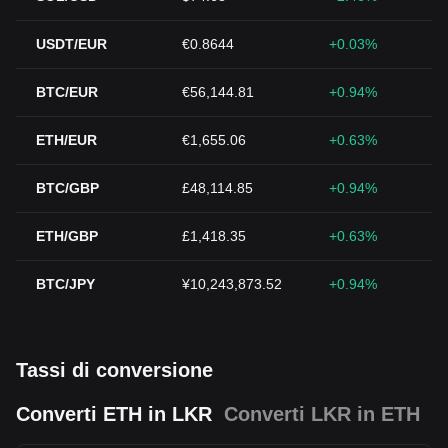
USDT/EUR
€0.8644
+0.03%
BTC/EUR
€56,144.81
+0.94%
ETH/EUR
€1,655.06
+0.63%
BTC/GBP
£48,114.85
+0.94%
ETH/GBP
£1,418.35
+0.63%
BTC/JPY
¥10,243,873.52
+0.94%
Tassi di conversione
Converti ETH in LKR
Converti LKR in ETH