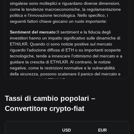
singalese sono molteplici e riguardano diverse dimensioni,
supererà l'attuale massimo storico.
come le tendenze macroeconomiche, la regolamentazione
Qual è la tendenza del prezzo di in LKR?
politica e l'innovazione tecnologica. Nello specifico, i
seguenti fattori chiave giocano un ruolo importante:
Negli ultimi 7 giorni, il tasso di cambio di Ethereum (ETH) è
aumentato di 2.43%. Nell'ultimo mese, il tasso di cambio di
Sentiment del mercato:
Il sentiment e la fiducia degli
Ethereum (ETH) è aumentato di 9.06% in rapporto a: Rupia
investitori hanno un impatto significativo sulle dinamiche di
singalese (LKR).
ETH/LKR. Quando ci sono notizie positive sul mercato
riguardo l'adozione diffusa di ETH o su importanti scoperte
tecnologiche, tende a innescare l'ottimismo del mercato e a
guidare la crescita di ETH/LKR. Al contrario, le notizie
negative, come le restrizioni normative e le vulnerabilità
della sicurezza, possono scatenare il panico del mercato e
portare a un calo di ETH/LKR.
Contesto normativo:
Le politiche e le normative
Tassi di cambio popolari –
governative relative alle criptovalute hanno un impatto
diretto sulla loro accettazione, che a sua volta ne determina
Convertitore crypto-fiat
il valore rispetto alle valute tradizionali come il dollaro
statunitense. Regolamentazioni chiare e favorevoli possono
aumentare la fiducia degli investitori nei confronti delle
criptovalute e far crescere il loro valore. Al contrario,
USD
EUR
politiche normative vaghe o troppo severe possono