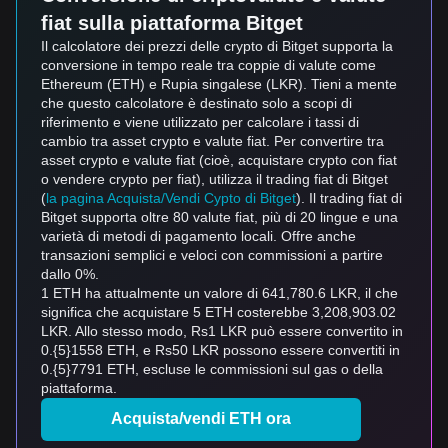
fiat sulla piattaforma Bitget
Il calcolatore dei prezzi delle crypto di Bitget supporta la
conversione in tempo reale tra coppie di valute come
Ethereum (ETH) e Rupia singalese (LKR). Tieni a mente
che questo calcolatore è destinato solo a scopi di
riferimento e viene utilizzato per calcolare i tassi di
cambio tra asset crypto e valute fiat. Per convertire tra
asset crypto e valute fiat (cioè, acquistare crypto con fiat
o vendere crypto per fiat), utilizza il trading fiat di Bitget
(
la pagina Acquista/Vendi Cypto di Bitget
). Il trading fiat di
Bitget supporta oltre 80 valute fiat, più di 20 lingue e una
varietà di metodi di pagamento locali. Offre anche
transazioni semplici e veloci con commissioni a partire
dallo 0%.
1 ETH ha attualmente un valore di 641,780.6 LKR, il che
significa che acquistare 5 ETH costerebbe 3,208,903.02
LKR. Allo stesso modo, Rs1 LKR può essere convertito in
0.{5}1558 ETH, e Rs50 LKR possono essere convertiti in
0.{5}7791 ETH, escluse le commissioni sul gas o della
piattaforma.
Acquista/vendi ETH ora