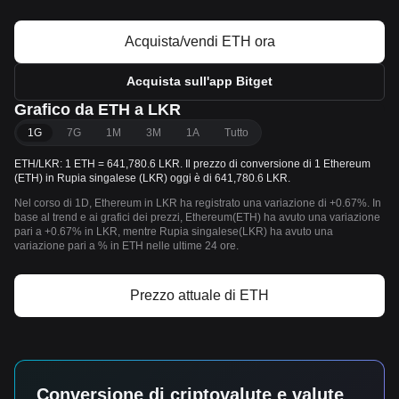
Acquista/vendi ETH ora
Acquista sull'app Bitget
Grafico da ETH a LKR
1G
7G
1M
3M
1A
Tutto
ETH/LKR: 1 ETH = 641,780.6 LKR. Il prezzo di conversione di 1 Ethereum
(ETH) in Rupia singalese (LKR) oggi è di 641,780.6 LKR.
Nel corso di 1D, Ethereum in LKR ha registrato una variazione di +0.67%. In
base al trend e ai grafici dei prezzi, Ethereum(ETH) ha avuto una variazione
pari a +0.67% in LKR, mentre Rupia singalese(LKR) ha avuto una
variazione pari a % in ETH nelle ultime 24 ore.
Prezzo attuale di ETH
Conversione di criptovalute e valute