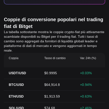
Coppie di conversione popolari nel trading
fiat di Bitget
La tabella sottostante mostra le coppie crypto-fiat più attivamente
scambiate disponibili su Bitget per il trading fiat. Tutti i tassi di
cambio sono aggregati da fornitori di liquidità globali leader e
piattaforme di dati di mercato e vengono aggiornati in tempo
reale.
Coppia
Tasso di cambio
Var. 24h (%)
USDT/USD
$0.9995
+0.03%
BTC/USD
$64,914.8
+0.94%
ETH/USD
$1,913.59
+0.63%
SOL/USD
$74.68
+2.46%