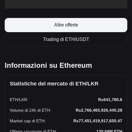
Altre offerte
Trading di ETH/USDT
Informazioni su Ethereum
Statistiche del mercato di ETH/LKR
ETH
/
LKR
:
Rs641,780.6
Volume di 24h di ETH
:
Rs2,766,465,926,445.28
Market cap di ETH
:
Rs77,451,419,917,655.47
Offerta circolante di ETH
:
120.68M
ETH