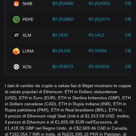
$0.{5}4686
€0.{5}4053
C$0.
SHIB
monitorare attentamente le future variazioni del prezzo di
Ethereum e adeguare di conseguenza le proprie strategie di
investimento in un mercato in continua evoluzione.
$0.{5}2860
€0.{5}2474
C$0.
PEPE
$0.1632
€0.1412
C$0.
XLM
$0.04155
€0.03594
C$0.
LUNA
$0.003073
€0.002658
C$0.
XCN
I dati di cambio da crypto a valuta fiat di Bitget mostrano le coppie
di valute popolari di Ethereum: ETH in Dollaro statunitense
(USD), ETH in Euro (EUR), ETH in Sterlina britannica (GBP), ETH
in Dollaro canadese (CAD), ETH in Rupia indiana (INR), ETH in
Rupia pakistana (PKR), ETH in Real brasiliano (BRL), ETH in...
Il prezzo di Ethereum negli Stati Uniti è di $1,913.59 USD. Inoltre,
il prezzo di Ethereum è di €1,655.06 EUR nell'Eurozona, di
£1,418.35 GBP nel Regno Unito, di C$2,669.46 CAD in Canada,
di ₹182,054.7 INR in India, di ₨531,595.16 PKR in Pakistan, di