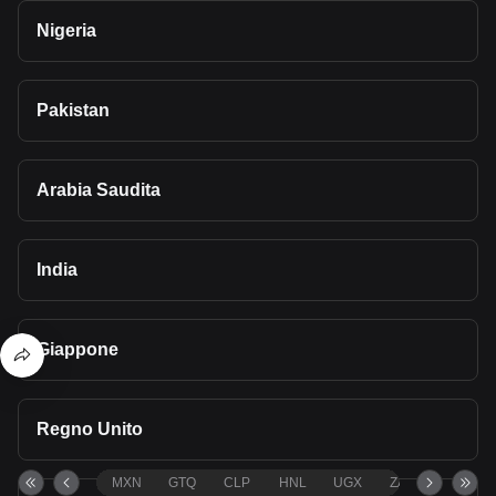
Nigeria
Pakistan
Arabia Saudita
India
Giappone
Regno Unito
MXN
GTQ
CLP
HNL
UGX
ZAR
TND