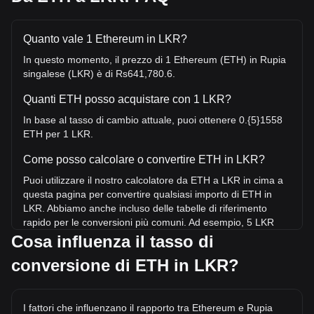
Quanto vale 1 Ethereum in LKR?
In questo momento, il prezzo di 1 Ethereum (ETH) in Rupia
singalese (LKR) è di Rs641,780.6.
Quanti ETH posso acquistare con 1 LKR?
In base al tasso di cambio attuale, puoi ottenere 0.{5}1558
ETH per 1 LKR.
Come posso calcolare o convertire ETH in LKR?
Puoi utilizzare il nostro calcolatore da ETH a LKR in cima a
questa pagina per convertire qualsiasi importo di ETH in
LKR. Abbiamo anche incluso delle tabelle di riferimento
rapido per le conversioni più comuni. Ad esempio, 5 LKR
equivalgono a 0.{5}7791 ETH, mentre 5 ETH costeranno
Cosa influenza il tasso di
circa 3,208,903.02LKR.
conversione di ETH in LKR?
Qual è il prezzo più alto di ETH/LKR mai raggiunto?
Il prezzo massimo storico di 1 ETH in LKR è di
I fattori che influenzano il rapporto tra Ethereum e Rupia
Rs1,661,385.45. Resta da vedere se il valore di 1 ETH/LKR