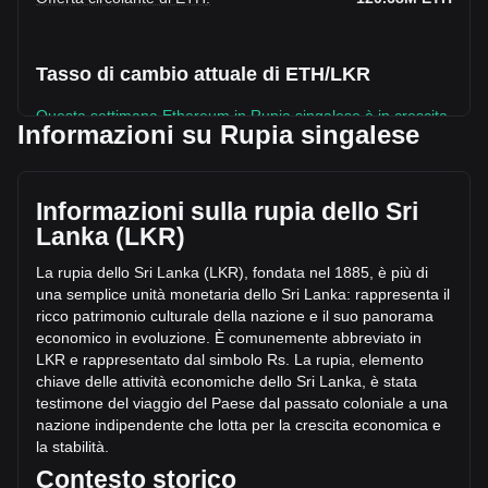
Tasso di cambio attuale di ETH/LKR
Questa settimana Ethereum in Rupia singalese è in crescita.
Informazioni su Rupia singalese
Il prezzo attuale di Ethereum è Rs641,780.6 per ETH, con
un’offerta circolante di 120,682,090 ETH e una
capitalizzazione di mercato totale di
Informazioni sulla rupia dello Sri
Rs77,451,419,917,655.47 LKR. Il volume di trading di
Lanka (LKR)
Ethereum ha subito una variazione di
Rs191,298,860,649.69 LKR nelle ultime 24 ore, pari a
La rupia dello Sri Lanka (LKR), fondata nel 1885, è più di
+7.43%. Inoltre, nell’ultima giornata di trading, è stato
una semplice unità monetaria dello Sri Lanka: rappresenta il
scambiato un volume pari a Rs2,575,167,065,795.59 di
ricco patrimonio culturale della nazione e il suo panorama
ETH.
economico in evoluzione. È comunemente abbreviato in
LKR e rappresentato dal
simbolo Rs. La rupia, elemento
chiave delle attività economiche dello Sri Lanka, è stata
Ulteriori informazioni riguardo Ethereum su
testimone del viaggio del Paese dal passato coloniale a una
Bitget
nazione indipendente che lotta per la crescita economica e
la stabilità.
Prezzo di Ethereum
Contesto storico
Previsione del prezzo di Ethereum