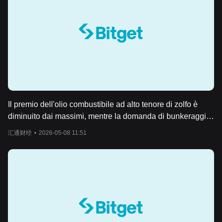
Il premio dell'olio combustibile ad alto tenore di zolfo è
diminuito dai massimi, mentre la domanda di bunkeraggio
da parte degli utenti finali rimane debole, pesando sul
汇通财经
•
2026-05-08 11:51
mercato spot.