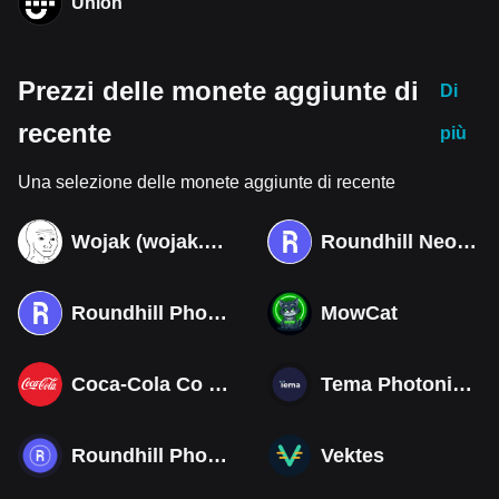
Union
Prezzi delle monete aggiunte di
Di
recente
più
Una selezione delle monete aggiunte di recente
Wojak (wojak.art)
Roundhill Neocloud ETF (Derivatives)
Roundhill Photonics & Optics ETF (Derivatives)
MowCat
Coca-Cola Co (Derivatives)
Tema Photonics & Optical ETF
Roundhill Photonics & Optics ETF
Vektes