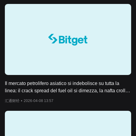
Il mercato petrolifero asiatico si indebolisce su tutta la
linea: il crack spread del fuel oil si dimezza, la nafta crolla
di 170 dollari e il premio del diesel tocca il minimo delle
汇通财经
•
2026-04-08 13:57
ultime tre settimane.