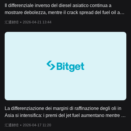
Il differenziale inverso del diesel asiatico continua a
mostrare debolezza, mentre il crack spread del fuel oil ad
alto tenore di zolfo precipita in territorio negativo
汇通财经
•
2026-04-21 13:44
La differenziazione dei margini di raffinazione degli oli in
Asia si intensifica: i premi del jet fuel aumentano mentre il
premio del diesel raggiunge livelli minimi
汇通财经
•
2026-04-17 11:20