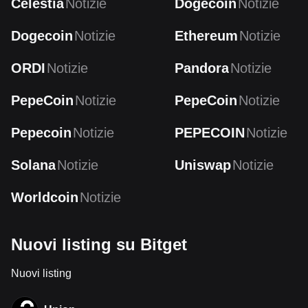
Celestia
Notizie
Dogecoin
Notizie
Dogecoin
Notizie
Ethereum
Notizie
ORDI
Notizie
Pandora
Notizie
PepeCoin
Notizie
PepeCoin
Notizie
Pepecoin
Notizie
PEPECOIN
Notizie
Solana
Notizie
Uniswap
Notizie
Worldcoin
Notizie
Nuovi listing su Bitget
Nuovi listing