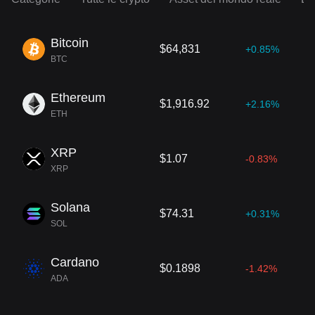
Bitcoin
$64,831
+0.85%
BTC
Ethereum
$1,916.92
+2.16%
ETH
XRP
$1.07
-0.83%
XRP
Solana
$74.31
+0.31%
SOL
Cardano
$0.1898
-1.42%
ADA