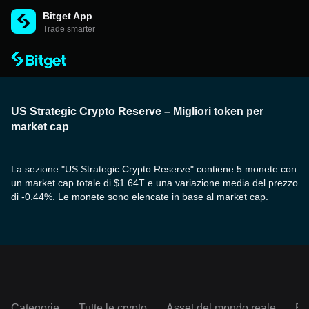
Bitget App
Trade smarter
US Strategic Crypto Reserve – Migliori token per
market cap
La sezione "US Strategic Crypto Reserve" contiene 5 monete con
un market cap totale di $1.64T e una variazione media del prezzo
di -0.44%. Le monete sono elencate in base al market cap.
Categorie
Tutte le crypto
Asset del mondo reale
Ec