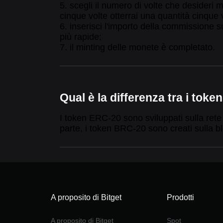
5. scegli il numero di volte che desideri
cinque volte otterrai una quantità cinque
6. inserisci l'importo della commissione 
più rapide;
7. il minting delle monete è completato.
Qual è la differenza tra i to
I token ERC-20 sono sviluppati sulla rete
parte, i token BRC-20 sono creati sulla 
A proposito di Bitget
Prodotti
A proposito di Bitget
Spot