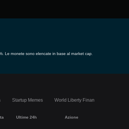
%. Le monete sono elencate in base al market cap.
s
Startup Memes
World Liberty Financial Portfolio
ta
Ultime 24h
Azione