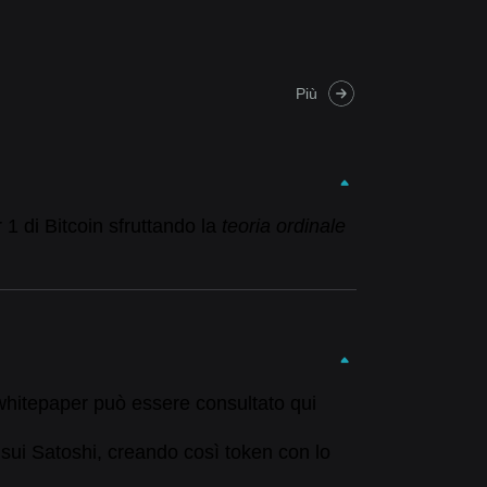
Più
1 di Bitcoin sfruttando la
teoria
ordinale
hitepaper può essere consultato qui
sui Satoshi, creando così token con lo