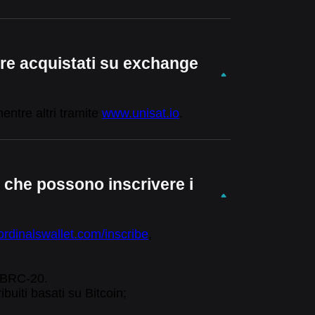
e acquistati su exchange
ntre altri tramite
www.unisat.io
.
 che possono inscrivere i
ordinalswallet.com/inscribe
,
o BRC-20.
buiti basati su Bitcoin;