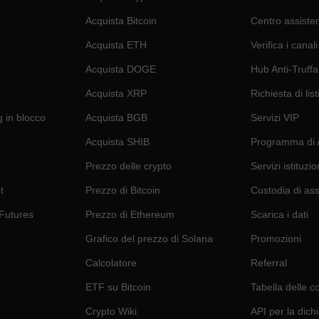
Acquista Bitcoin
Centro assiste
Acquista ETH
Verifica i canali 
Acquista DOGE
Hub Anti-Truffa
Acquista XRP
Richiesta di lis
g in blocco
Acquista BGB
Servizi VIP
Acquista SHIB
Programma di A
Prezzo delle crypto
Servizi istituzio
t
Prezzo di Bitcoin
Custodia di as
 Futures
Prezzo di Ethereum
Scarica i dati
Grafico del prezzo di Solana
Promozioni
Calcolatore
Referral
ETF su Bitcoin
Tabella delle 
Crypto Wiki
API per la dich