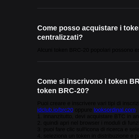
Come posso acquistare i tok
centralizzati?
Alcuni token BRC-20 popolari possono ess
Come si inscrivono i token BR
token BRC-20?
Puoi creare e inscrivere vari tipi di inscr
idclub.io/brc20
oppure
looksordinal.com
.
1. innanzitutto, devi acquistare BTC in ant
2. quindi apri nel browser i moduli di fun
3. puoi fare clic sull'icona di ricerca e s
4. seleziona un token in distribuzione e p