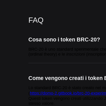
FAQ
Cosa sono i token BRC-20?
BRC-20 è uno standard sperimentale che di
(ordinal theory) e le
inscrizioni
(inscriptio
Come vengono creati i token
Lo standard BRC-20 è stato creato nel m
(
https://domo-2.gitbook.io/brc-20-experim
Questi token vengono creati utilizzando 
stesso valore.