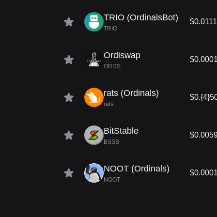
TRIO (OrdinalsBot)
$0.011
TRIO
Ordiswap
$0.000
ORDS
rats (Ordinals)
$0.{4}5
rats
BitStable
$0.005
BSSB
NOOT (Ordinals)
$0.000
NOOT