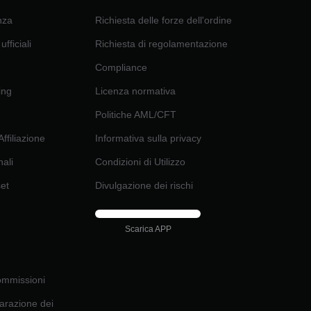
nza
Richiesta delle forze dell'ordine
ufficiali
Richiesta di regolamentazione
Compliance
ting
Licenza normativa
Politiche AML/CFT
ffiliazione
Informativa sulla privacy
nali
Condizioni di Utilizzo
set
Divulgazione dei rischi
Scarica APP
commissioni
iarazione dei