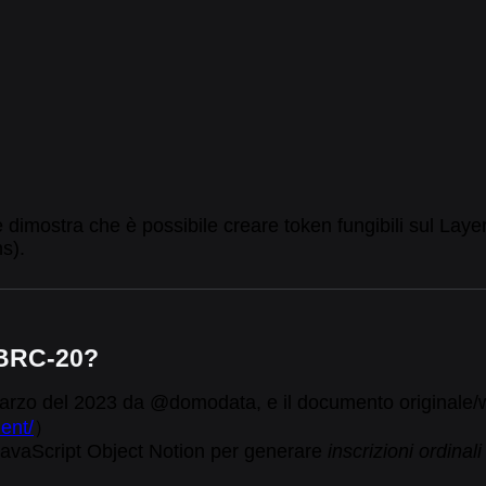
mostra che è possibile creare token fungibili sul Layer 
ns).
 BRC-20?
arzo del 2023 da @domodata, e il documento originale/w
ent/
）
JavaScript Object Notion per generare
inscrizioni
ordinali