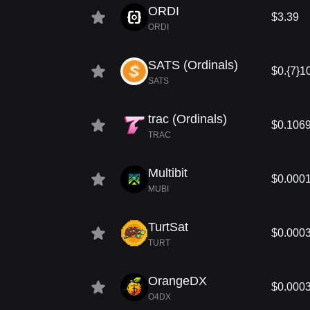
ORDI
$3.39
ORDI
SATS (Ordinals)
$0.{7}1
SATS
trac (Ordinals)
$0.106
TRAC
Multibit
$0.000
MUBI
TurtSat
$0.000
TURT
OrangeDX
$0.000
O4DX