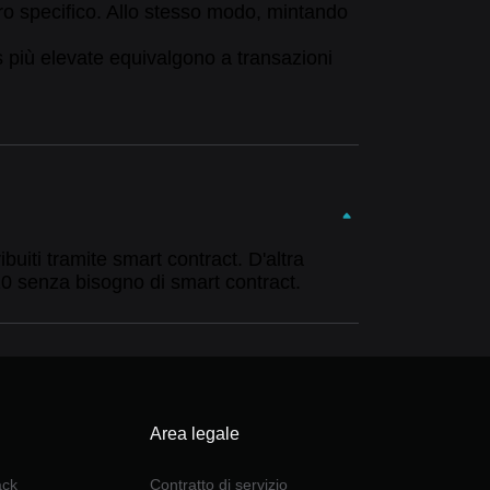
ero specifico. Allo stesso modo, mintando
s più elevate equivalgono a transazioni
uiti tramite smart contract. D'altra
20 senza bisogno di smart contract.
Area legale
ack
Contratto di servizio