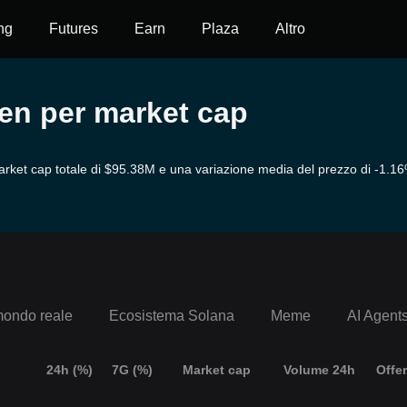
ng
Futures
Earn
Plaza
Altro
ken per market cap
ket cap totale di $95.38M e una variazione media del prezzo di -1.16
mondo reale
Ecosistema Solana
Meme
AI Agent
24h (%)
7G (%)
Market cap
Volume 24h
Offer