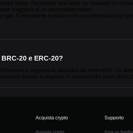
 mintare token. Facendolo una volta, ne riceverai un num
 volte maggiore di un determinato token;
sul gas. È importante ricordare che le commissioni sul ga
ken BRC-20 e ERC-20?
 Ethereum e seguono lo standard dei token ERC-20 distrib
blockchain Bitcoin e seguono lo standard dei token BRC-
Acquista crypto
Supporto
Acquista crypto
Invia un feedb