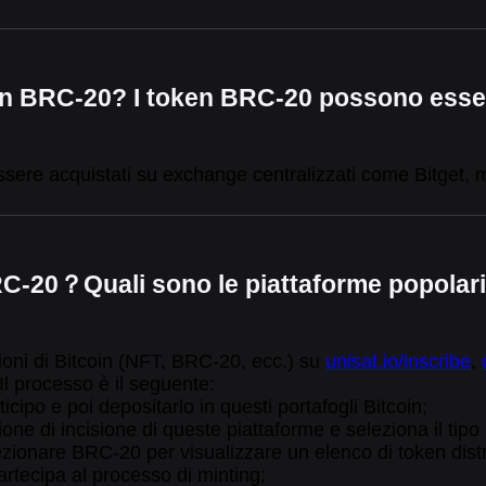
en BRC-20? I token BRC-20 possono esser
ere acquistati su exchange centralizzati come Bitget, me
C-20？Quali sono le piattaforme popolari
izioni di Bitcoin (NFT, BRC-20, ecc.) su
unisat.io/inscribe
,
 Il processo è il seguente:
icipo e poi depositarlo in questi portafogli Bitcoin;
zione di incisione di queste piattaforme e seleziona il tip
elezionare BRC-20 per visualizzare un elenco di token distri
artecipa al processo di minting;