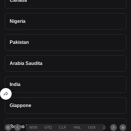
Canada
Nigeria
Pakistan
Arabia Saudita
India
Giappone
Regno Unito
MXN
GTQ
CLP
HNL
UGX
ZAR
TND