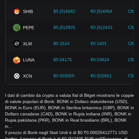
evitare di prendere decisioni sbagliate. Dopo aver
considerato questi fattori, gli investitori dovrebbero anche
$0.{5}4682
€0.{5}4064
C$0.
SHIB
monitorare attentamente le future variazioni del prezzo di
Bonk e adeguare di conseguenza le proprie strategie di
investimento in un mercato in continua evoluzione.
$0.{5}2803
€0.{5}2433
C$0.
PEPE
$0.1614
€0.1401
C$0.
XLM
$0.04175
€0.03624
C$0.
LUNA
$0.003055
€0.002651
C$0.
XCN
I dati di cambio da crypto a valuta fiat di Bitget mostrano le coppie
di valute popolari di Bonk: BONK in Dollaro statunitense (USD),
BONK in Euro (EUR), BONK in Sterlina britannica (GBP), BONK in
Dollaro canadese (CAD), BONK in Rupia indiana (INR), BONK in
Rupia pakistana (PKR), BONK in Real brasiliano (BRL), BONK
in...
Il prezzo di Bonk negli Stati Uniti è di $0.₹0.00026412771 USD.
Inoltre, il prezzo di Bonk è di €0.{5}2405 EUR nell'Eurozona, di