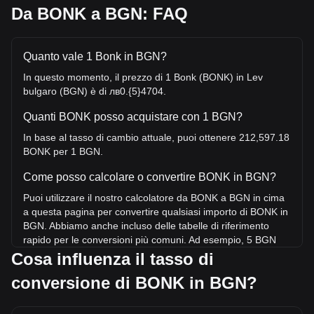
Da BONK a BGN: FAQ
Quanto vale 1 Bonk in BGN?
In questo momento, il prezzo di 1 Bonk (BONK) in Lev
bulgaro (BGN) è di лв0.{5}4704.
Quanti BONK posso acquistare con 1 BGN?
In base al tasso di cambio attuale, puoi ottenere 212,597.18
BONK per 1 BGN.
Come posso calcolare o convertire BONK in BGN?
Puoi utilizzare il nostro calcolatore da BONK a BGN in cima
a questa pagina per convertire qualsiasi importo di BONK in
BGN. Abbiamo anche incluso delle tabelle di riferimento
rapido per le conversioni più comuni. Ad esempio, 5 BGN
equivalgono a 1,062,985.88 BONK, mentre 5 BONK
Cosa influenza il tasso di
costeranno circa 0.{4}2352BGN.
conversione di BONK in BGN?
Qual è il prezzo più alto di BONK/BGN mai
raggiunto?