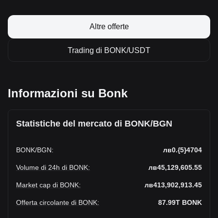
Altre offerte
Trading di BONK/USDT
Informazioni su Bonk
Statistiche del mercato di BONK/BGN
BONK
/
BGN
:
лв0.{5}4704
Volume di 24h di BONK
:
лв45,129,605.55
Market cap di BONK
:
лв413,902,913.45
Offerta circolante di BONK
:
87.99T
BONK