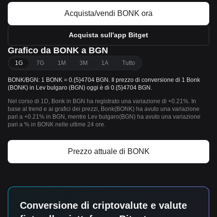
Acquista/vendi BONK ora
Acquista sull'app Bitget
Grafico da BONK a BGN
1G
7G
1M
3M
1A
Tutto
BONK/BGN: 1 BONK = 0.{5}4704 BGN. Il prezzo di conversione di 1 Bonk
(BONK) in Lev bulgaro (BGN) oggi è di 0.{5}4704 BGN.
Nel corso di 1D, Bonk in BGN ha registrato una variazione di +0.21%. In
base al trend e ai grafici dei prezzi, Bonk(BONK) ha avuto una variazione
pari a +0.21% in BGN, mentre Lev bulgaro(BGN) ha avuto una variazione
pari a % in BONK nelle ultime 24 ore.
Prezzo attuale di BONK
Conversione di criptovalute e valute