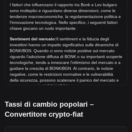
I fattori che influenzano il rapporto tra Bonk e Lev bulgaro
Il prezzo massimo storico di 1 BONK in BGN è di
sono molteplici e riguardano diverse dimensioni, come le
лв0.0001004. Resta da vedere se il valore di 1 BONK/BGN
tendenze macroeconomiche, la regolamentazione politica e
supererà l'attuale massimo storico.
l'innovazione tecnologica. Nello specifico, i seguenti fattori
chiave giocano un ruolo importante:
Qual è la tendenza del prezzo di in BGN?
Negli ultimi 7 giorni, il tasso di cambio di Bonk (BONK) è
Sentiment del mercato:
Il sentiment e la fiducia degli
sceso di 4.54%. Nell'ultimo mese, il tasso di cambio di
investitori hanno un impatto significativo sulle dinamiche di
Bonk (BONK) è sceso di 32.75% in rapporto a: Lev bulgaro
BONK/BGN. Quando ci sono notizie positive sul mercato
(BGN).
riguardo l'adozione diffusa di BONK o su importanti scoperte
tecnologiche, tende a innescare l'ottimismo del mercato e a
guidare la crescita di BONK/BGN. Al contrario, le notizie
negative, come le restrizioni normative e le vulnerabilità
della sicurezza, possono scatenare il panico del mercato e
portare a un calo di BONK/BGN.
Contesto normativo:
Le politiche e le normative
Tassi di cambio popolari –
governative relative alle criptovalute hanno un impatto
diretto sulla loro accettazione, che a sua volta ne determina
Convertitore crypto-fiat
il valore rispetto alle valute tradizionali come il dollaro
statunitense. Regolamentazioni chiare e favorevoli possono
aumentare la fiducia degli investitori nei confronti delle