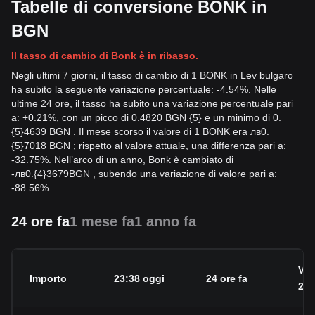
Tabelle di conversione BONK in
BGN
Il tasso di cambio di Bonk è in ribasso.
Negli ultimi 7 giorni, il tasso di cambio di 1 BONK in Lev bulgaro
ha subito la seguente variazione percentuale: -4.54%. Nelle
ultime 24 ore, il tasso ha subito una variazione percentuale pari
a: +0.21%, con un picco di 0.4820 BGN {5} e un minimo di 0.
{5}4639 BGN . Il mese scorso il valore di 1 BONK era лв0.
{5}7018 BGN ; rispetto al valore attuale, una differenza pari a:
-32.75%. Nell’arco di un anno, Bonk è cambiato di
-
лв
0.{4}3679
BGN
, subendo una variazione di valore pari a:
-88.56%.
24 ore fa
1 mese fa
1 anno fa
Var
Importo
23:38 oggi
24 ore fa
24