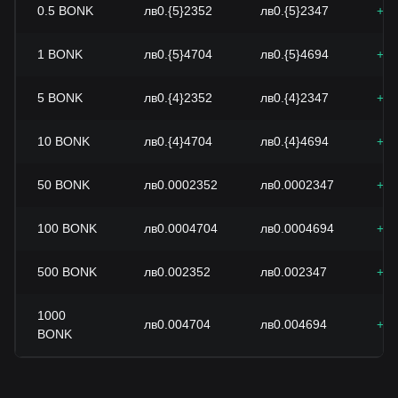
0.5
BONK
лв0.{5}2352
лв0.{5}2347
+0.
1
BONK
лв0.{5}4704
лв0.{5}4694
+0.
5
BONK
лв0.{4}2352
лв0.{4}2347
+0.
10
BONK
лв0.{4}4704
лв0.{4}4694
+0.
50
BONK
лв0.0002352
лв0.0002347
+0.
100
BONK
лв0.0004704
лв0.0004694
+0.
500
BONK
лв0.002352
лв0.002347
+0.
1000
лв0.004704
лв0.004694
+0.
BONK