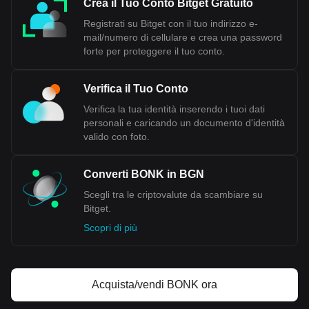
per vedere a quanto può essere scambiata la tua
Crea il Tuo Conto Bitget Gratuito
criptovaluta per BGN.
Registrati su Bitget con il tuo indirizzo e-
mail/numero di cellulare e crea una password
forte per proteggere il tuo conto.
Verifica il Tuo Conto
Verifica la tua identità inserendo i tuoi dati
personali e caricando un documento d'identità
valido con foto.
Converti BONK in BGN
Scegli tra le criptovalute da scambiare su
Bitget.
Scopri di più
Acquista/vendi BONK ora