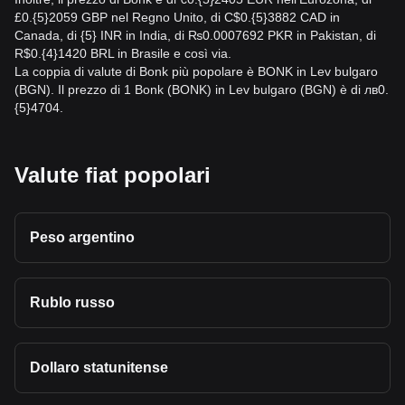
£0.{5}2059 GBP nel Regno Unito, di C$0.{5}3882 CAD in
Canada, di {5} INR in India, di ₨0.0007692 PKR in Pakistan, di
R$0.{4}1420 BRL in Brasile e così via.
La coppia di valute di Bonk più popolare è BONK in Lev bulgaro
(BGN). Il prezzo di 1 Bonk (BONK) in Lev bulgaro (BGN) è di лв0.
{5}4704.
Valute fiat popolari
Peso argentino
Rublo russo
Dollaro statunitense