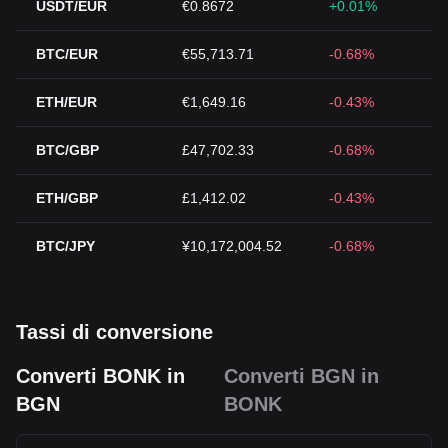
USDT/EUR
€0.8672
+0.01%
BTC/EUR
€55,713.71
-0.68%
ETH/EUR
€1,649.16
-0.43%
BTC/GBP
£47,702.33
-0.68%
ETH/GBP
£1,412.02
-0.43%
BTC/JPY
¥10,172,004.52
-0.68%
Tassi di conversione
Converti BONK in
Converti BGN in
BGN
BONK