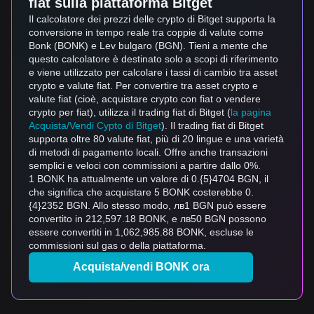
fiat sulla piattaforma Bitget
Il calcolatore dei prezzi delle crypto di Bitget supporta la
conversione in tempo reale tra coppie di valute come
Bonk (BONK) e Lev bulgaro (BGN). Tieni a mente che
questo calcolatore è destinato solo a scopi di riferimento
e viene utilizzato per calcolare i tassi di cambio tra asset
crypto e valute fiat. Per convertire tra asset crypto e
valute fiat (cioè, acquistare crypto con fiat o vendere
crypto per fiat), utilizza il trading fiat di Bitget (
la pagina
Acquista/Vendi Cypto di Bitget
). Il trading fiat di Bitget
supporta oltre 80 valute fiat, più di 20 lingue e una varietà
di metodi di pagamento locali. Offre anche transazioni
semplici e veloci con commissioni a partire dallo 0%.
1 BONK ha attualmente un valore di 0.{5}4704 BGN, il
che significa che acquistare 5 BONK costerebbe 0.
{4}2352 BGN. Allo stesso modo, лв1 BGN può essere
convertito in 212,597.18 BONK, e лв50 BGN possono
essere convertiti in 1,062,985.88 BONK, escluse le
commissioni sul gas o della piattaforma.
Acquista/vendi BONK ora