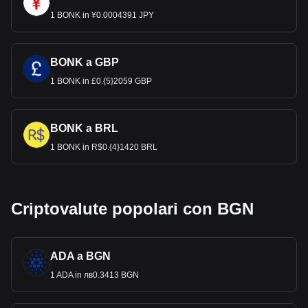
1 BONK in ¥0.0004391 JPY
BONK a GBP
1 BONK in £0.{5}2059 GBP
BONK a BRL
1 BONK in R$0.{4}1420 BRL
Criptovalute popolari con BGN
ADA a BGN
1 ADA in лв0.3413 BGN