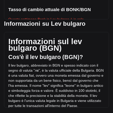
Tasso di cambio attuale di BONK/BGN
Questa settimana Bonk in Lev bulgaro è in calo.
Informazioni su Lev bulgaro
Il prezzo attuale di Bonk è лв0.BONK4704 per BONK, con
un’offerta circolante di 87,994,590,000,000 {5} e una
capitalizzazione di mercato totale di лв413,902,913.45 BGN.
Informazioni sul lev
Il volume di trading di Bonk ha subito una variazione di
bulgaro (BGN)
лв5,583,686.1 BGN nelle ultime 24 ore, pari a +14.12%.
Inoltre, nell’ultima giornata di trading, è stato scambiato un
Cos'è il lev bulgaro (BGN)?
volume pari a лв39,545,919.45 di BONK.
Il lev bulgaro, abbreviato in BGN e spesso indicato con il
segno di valuta "лв", è la valuta ufficiale della Bulgaria. BGN
Ulteriori informazioni riguardo Bonk su
è una valuta fiat, ovvero una moneta emessa dal governo e
Bitget
non supportata da un bene fisico, bensì dal governo che
l'ha emessa. Il nom
e "lev" significa "leone" in bulgaro antico
Prezzo di Bonk
e simboleggia forza e valore. È suddiviso in 100 stotinki, il
Previsione del prezzo di Bonk
che riflette la precisione e la stabilità della moneta. Il lev
Che cos'è Bonk (BONK)
bulgaro è l'unica valuta legale in Bulgaria e viene utilizzato
Calcolatore di profitto di Bonk
per tutte le transazioni
all'interno del Paese.