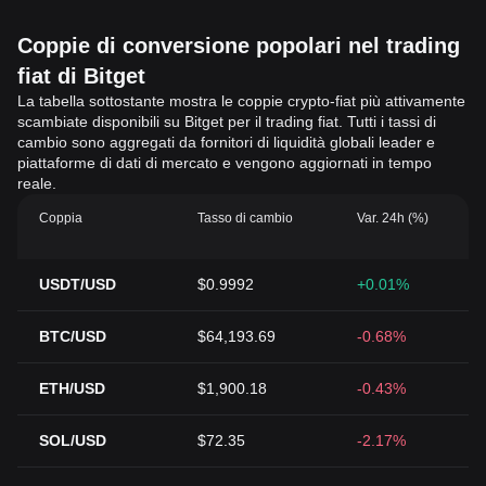
Coppie di conversione popolari nel trading
fiat di Bitget
La tabella sottostante mostra le coppie crypto-fiat più attivamente
scambiate disponibili su Bitget per il trading fiat. Tutti i tassi di
cambio sono aggregati da fornitori di liquidità globali leader e
piattaforme di dati di mercato e vengono aggiornati in tempo
reale.
Coppia
Tasso di cambio
Var. 24h (%)
USDT/USD
$0.9992
+0.01%
BTC/USD
$64,193.69
-0.68%
ETH/USD
$1,900.18
-0.43%
SOL/USD
$72.35
-2.17%