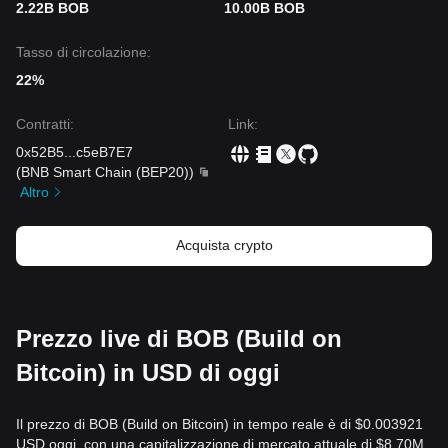
2.22B BOB
10.00B BOB
Tasso di circolazione:
22%
Contratti
:
Link
:
0x52B5
...
c5eB7E7
(
BNB Smart Chain (BEP20)
)
Altro
Acquista crypto
Prezzo live di BOB (Build on
Bitcoin) in USD di oggi
Il prezzo di BOB (Build on Bitcoin) in tempo reale è di $0.003921
USD oggi, con una capitalizzazione di mercato attuale di $8.70M.