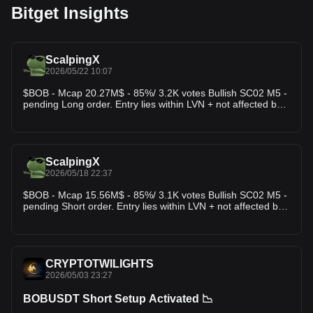
Bitget Insights
ScalpingX
2026/05/22 10:07
$BOB - Mcap 20.27M$ - 85%/ 3.2K votes Bullish SC02 M5 -
pending Long order. Entry lies within LVN + not affected by
any weak zone, the current support zone is around 15.66%
wide. The uptrend has lasted 19 hours 5 minutes, with the
largest price increase recorded at 123.29%. If price loses
this support zone, the trend will likely reverse downward.
ScalpingX
2026/05/18 22:37
$BOB - Mcap 15.56M$ - 85%/ 3.1K votes Bullish SC02 M5 -
pending Short order. Entry lies within LVN + not affected by
any weak zone, the current resistance zone is around
2.15% wide. The downtrend has lasted 6 hours 55 minutes,
with the largest price decrease recorded at 10.98%. If price
breaks this resistance zone, the trend will likely reverse
upward.
CRYPTOTWILIGHTS
2026/05/03 23:27
BOBUSDT Short Setup Activated 📉