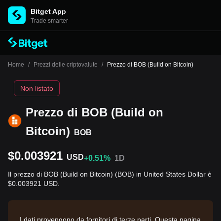
Bitget App
Trade smarter
Home
/
Prezzi delle criptovalute
/
Prezzo di BOB (Build on Bitcoin)
Non listato
Prezzo di BOB (Build on
Bitcoin)
BOB
$0.003921
USD
+0.51%
1D
Il prezzo di BOB (Build on Bitcoin) (BOB) in United States Dollar è
$0.003921 USD.
I dati provengono da fornitori di terze parti. Questa pagina