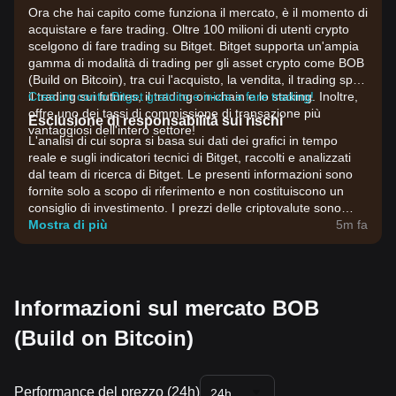
Ora che hai capito come funziona il mercato, è il momento di
acquistare e fare trading. Oltre 100 milioni di utenti crypto
scelgono di fare trading su Bitget. Bitget supporta un'ampia
gamma di modalità di trading per gli asset crypto come BOB
(Build on Bitcoin), tra cui l'acquisto, la vendita, il trading spot,
il trading sui futures, il trading on-chain e lo staking. Inoltre,
Crea un conto Bitget gratuito e inizia a fare trading!
offre uno dei tassi di commissione di transazione più
Esclusione di responsabilità sui rischi
vantaggiosi dell'intero settore!
L'analisi di cui sopra si basa sui dati dei grafici in tempo
reale e sugli indicatori tecnici di Bitget, raccolti e analizzati
dal team di ricerca di Bitget. Le presenti informazioni sono
fornite solo a scopo di riferimento e non costituiscono un
consiglio di investimento. I prezzi delle criptovalute sono
estremamente volatili. Prendi decisioni di investimento in
Mostra di più
5m fa
base alla tua propensione al rischio.
Informazioni sul mercato BOB
(Build on Bitcoin)
Performance del prezzo (24h)
24h