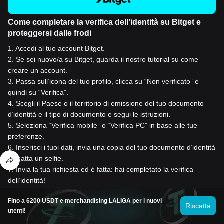
Come completare la verifica dell’identità su Bitget e
proteggersi dalle frodi
1
.
Accedi al tuo account Bitget.
2
.
Se sei nuovo/a su Bitget, guarda il nostro tutorial su come
creare un account.
3
.
Passa sull’icona del tuo profilo, clicca su “Non verificato” e
quindi su “Verifica”.
4
.
Scegli il Paese o il territorio di emissione del tuo documento
d’identità e il tipo di documento e segui le istruzioni.
5
.
Seleziona “Verifica mobile” o “Verifica PC” in base alle tue
preferenze.
6
.
Inserisci i tuoi dati, invia una copia del tuo documento d’identità
e scatta un selfie.
7
.
Invia la tua richiesta ed è fatta: hai completato la verifica
dell’identità!
Fino a 6200 USDT e merchandising LALIGA per i nuovi
Riscatta
utenti!
Acquista BOB (Build on