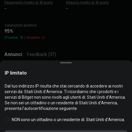
Pagamento medio di 30 giorni
Rilascio medio di 30 giorni
-
-
Valutazioni positive
95%
(
Positive: 35
|
Negative: 2
)
Annunci
Feedback (37)
Acquista
Vendi
IP limitato
Dal tuo indirizzo IP risulta che stai cercando di accedere ai nostri
servizi da: Stati Uniti d’America. Ti ricordiamo che i prodotti e i
I cookie vengono utilizzati per ottimizzare e personalizzare la tua
servizi di Bitget non sono rivolti agli utenti di: Stati Uniti d’America.
esperienza sul sito web. Puoi gestire le preferenze sui cookie e
Se non sei un cittadino o un residente di Stati Uniti d’America,
Nessun dato
visualizzare la
Politica sui Cookie
.
presenta l'autocertificazione seguente.
NON sono un cittadino o un residente di: Stati Uniti d’America.
Accetta tutti i cookie