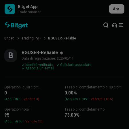
Bitget App
Apri
Trade smarter
Profilo
Bitget
Trading P2P
BGUSER-Reliable
Utente
BGUSER-
Reliable
BGUSER-Reliable
B
del
Data di registrazione: 2025/05/14
Trading
Identità verificata
Cellulare associato
P2P
Associa un'e-mail
|
Bitget
Operazioni di 30 giorni
Tasso di completamento di 30 giorni
0
0.00%
(
Acquisti 0
|
Vendite 0
)
(
Acquisti 0.00%
|
Vendite 0.00%
)
Operazioni totali
Tasso di completamento
95
73.00%
(
Acquisti 68
|
Vendite 27
)