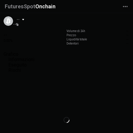
Futures
Spot
Onchain
--
--
--
Volume di 24h
--
--
Prezzo
--
Liquidità totale
--
0.00%
Detentori
--
Grafico
Informazioni
Eseguito
Rischi