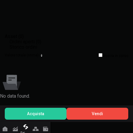
Asset (0)
Ordini aperti (0)
Storico ordini
Valore totale (stima)
Mostra in corso
No data found.
Acquista
Vendi
Fai