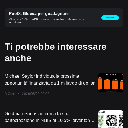
PoolX: Blocca per guadagnare
Blocca ora!
Almeno il 12% di APR. Sempre disponibile, ottieni sempre
un airdrop.
Ti potrebbe interessare
anche
Michael Saylor individua la prossima
opportunità finanziaria da 1 miliardo di dollari
AiCoin
•
2026/08/09 00:02
Goldman Sachs aumenta la sua
partecipazione in NBIS al 10,5%, diventando
la prima istituzione per quota detenuta!