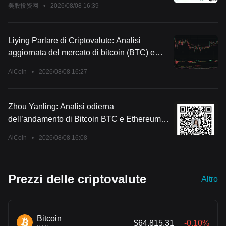
美股投资网
•
2026/08/08 16:39
Liying Parlare di Criptovalute: Analisi
aggiornata del mercato di bitcoin (BTC) e
ethereum (ETH) del 9 agosto
AiCoin
•
2026/08/08 16:27
Zhou Yanling: Analisi odierna
dell’andamento di Bitcoin BTC e Ethereum
ETH aggiornata al 9 agosto
AiCoin
•
2026/08/08 16:08
Prezzi delle criptovalute
Altro
Bitcoin
$64,815.31
-0.10%