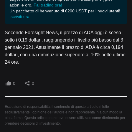
azioni e oro.
Fai trading ora!
Un pacchetto di benvenuto di 6200 USDT per i nuovi utenti!
Iscriviti ora!
Secondo Foresight News, il prezzo di ADA oggi è sceso
sotto i 0,19 dollari, raggiungendo il livello più basso dal 3
gennaio 2021. Attualmente il prezzo di ADA è circa 0,194
dollari, con una diminuzione superiore al 10% nelle ultime
24 ore.
0
0
Esclusione di responsabilità: il contenuto di questo articolo riflette
esclusivamente l’opinione dell’autore e non rappresenta in alcun modo la
piattaforma. Questo articolo non deve essere utilizzato come riferimento per
prendere decisioni di investimento.