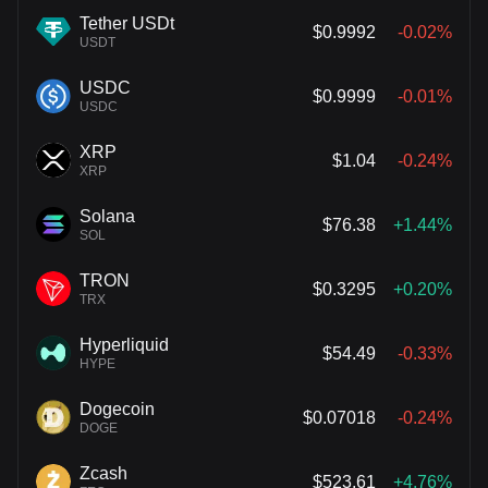
Tether USDt
$0.9992
-0.02%
USDT
USDC
$0.9999
-0.01%
USDC
XRP
$1.04
-0.24%
XRP
Solana
$76.38
+1.44%
SOL
TRON
$0.3295
+0.20%
TRX
Hyperliquid
$54.49
-0.33%
HYPE
Dogecoin
$0.07018
-0.24%
DOGE
Zcash
$523.61
+4.76%