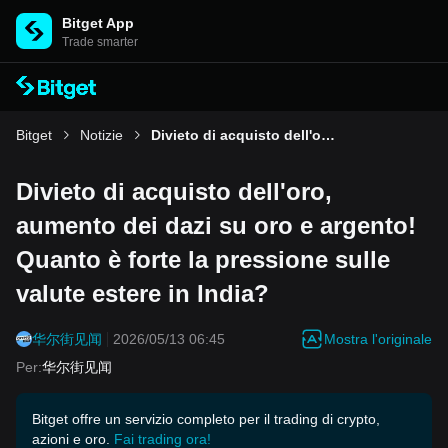
Bitget App
Trade smarter
Bitget
Notizie
Divieto di acquisto dell'oro, aumento dei dazi su oro e argento! Quanto è forte la pressione sulle valute estere in India?
Divieto di acquisto dell'oro,
aumento dei dazi su oro e argento!
Quanto è forte la pressione sulle
valute estere in India?
Mostra l'originale
华尔街见闻
2026/05/13 06:45
Per
:
华尔街见闻
Bitget offre un servizio completo per il trading di crypto,
azioni e oro.
Fai trading ora!