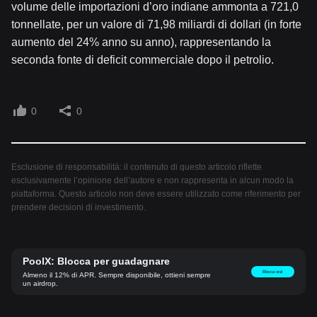
volume delle importazioni d’oro indiane ammonta a 721,0
tonnellate, per un valore di 71,98 miliardi di dollari (in forte
aumento del 24% anno su anno), rappresentando la
seconda fonte di deficit commerciale dopo il petrolio.
0
0
Esclusione di responsabilità: il contenuto di questo articolo riflette
esclusivamente l’opinione dell’autore e non rappresenta in alcun modo la
piattaforma. Questo articolo non deve essere utilizzato come riferimento per
prendere decisioni di investimento.
PoolX: Blocca per guadagnare
Blocca ora!
Almeno il 12% di APR. Sempre disponibile, ottieni sempre
un airdrop.