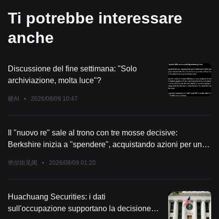
Ti potrebbe interessare
anche
Discussione del fine settimana: "Solo
archiviazione, molta luce"?
硬AI
•
2026/08/09 10:47
Il "nuovo re" sale al trono con tre mosse decisive:
Berkshire inizia a "spendere", acquistando azioni per un
valore netto di 20 miliardi di dollari
华尔街见闻
•
2026/08/09 01:20
Huachuang Securities: i dati
sull'occupazione supportano la decisione