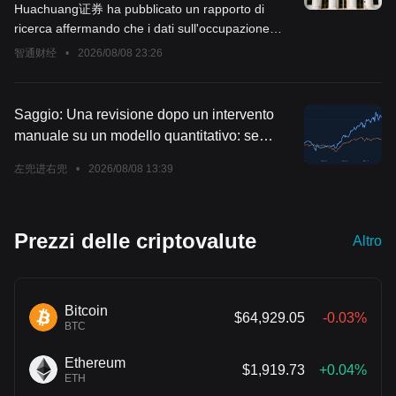
della Federal Reserve di mantenere i tassi
Huachuang证券 ha pubblicato un rapporto di
invariati
ricerca affermando che i dati sull'occupazione
supportano la decisione della Federal Reserve di
智通财经
•
2026/08/08 23:26
mantenere invariata la politica monetaria.
Saggio: Una revisione dopo un intervento
manuale su un modello quantitativo: se
potessi rifarlo, lo farei di nuovo?
左兜进右兜
•
2026/08/08 13:39
Prezzi delle criptovalute
Altro
Bitcoin
$64,929.05
-0.03%
BTC
Ethereum
$1,919.73
+0.04%
ETH