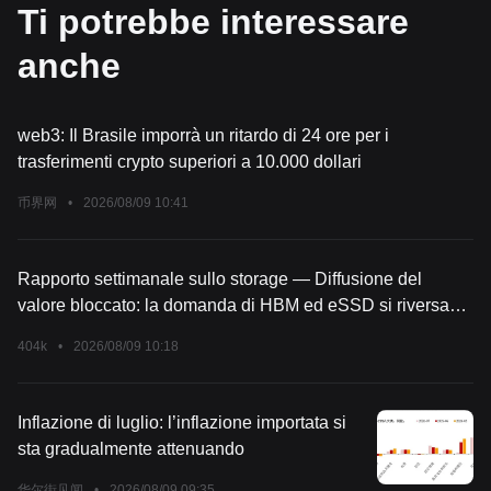
Ti potrebbe interessare
anche
web3: Il Brasile imporrà un ritardo di 24 ore per i
trasferimenti crypto superiori a 10.000 dollari
币界网
•
2026/08/09 10:41
Rapporto settimanale sullo storage — Diffusione del
valore bloccato: la domanda di HBM ed eSSD si riversa
verso l'esterno, la riduzione di SoCAMM mette alla prova
404k
•
2026/08/09 10:18
la rigidità dell'offerta
Inflazione di luglio: l’inflazione importata si
sta gradualmente attenuando
华尔街见闻
•
2026/08/09 09:35