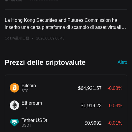
La Hong Kong Securities and Futures Commission ha
inserito una certa piattaforma di scambio di asset virtuali
nella lista delle piattaforme sospette.
Odaily星球日报
•
2026/08/09 08:45
Prezzi delle criptovalute
Altro
Bitcoin
$64,921.57
-0.08%
BTC
Ethereum
$1,919.23
-0.03%
ETH
Tether USDt
$0.9992
-0.01%
USDT