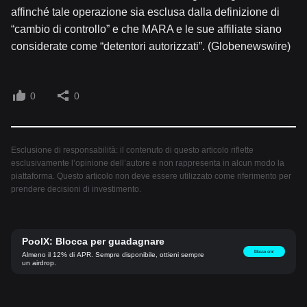
affinché tale operazione sia esclusa dalla definizione di
“cambio di controllo” e che MARA e le sue affiliate siano
considerate come “detentori autorizzati”. (Globenewswire)
0
0
Esclusione di responsabilità: il contenuto di questo articolo riflette
esclusivamente l’opinione dell’autore e non rappresenta in alcun modo la
piattaforma. Questo articolo non deve essere utilizzato come riferimento per
prendere decisioni di investimento.
PoolX: Blocca per guadagnare
Blocca ora!
Almeno il 12% di APR. Sempre disponibile, ottieni sempre
un airdrop.