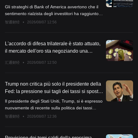
rimbalzano, Bank of America raffredda gli
Gli strateghi di Bank of America avvertono che il
entusiasmi: gli investitori dovrebbero ridurre
sentimento rialzista degli investitori ha raggiunto
l’esposizione agli asset rischiosi
livelli estremi ed è ora di iniziare a ridurre
智通财经
•
2026/08/07 12:56
l'esposizione agli asset rischiosi.
L'accordo di difesa trilaterale è stato attuato,
il mercato dell'oro sta negoziando una
variabile ancora più grande?
汇通财经
•
2026/08/07 12:50
Trump non critica più solo il presidente della
Fed: la pressione sui tagli dei tassi si sposta
sull'intero Consiglio
Il presidente degli Stati Uniti, Trump, si è espresso
nuovamente di recente sulla politica dei tassi
d'interesse, ribadendo la sua posizione favorevole
智通财经
•
2026/08/07 12:36
a una riduzione dei tassi, pur ammettendo che
questa decisione non dipende solo dal presidente
della Federal Reserve.
Previsione dei temi caldi della prossima