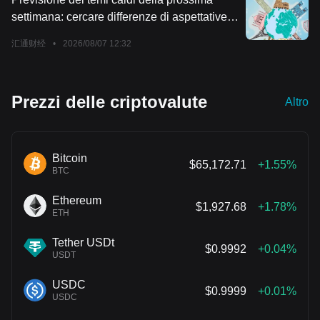
settimana: cercare differenze di aspettative
tra CPI e dati terrificanti
汇通财经
•
2026/08/07 12:32
Prezzi delle criptovalute
Altro
Bitcoin
$65,172.71
+1.55%
BTC
Ethereum
$1,927.68
+1.78%
ETH
Tether USDt
$0.9992
+0.04%
USDT
USDC
$0.9999
+0.01%
USDC