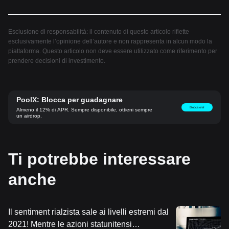
Esclusione di responsabilità: il contenuto di questo articolo riflette
esclusivamente l’opinione dell’autore e non rappresenta in alcun modo la
piattaforma. Questo articolo non deve essere utilizzato come riferimento per
prendere decisioni di investimento.
PoolX: Blocca per guadagnare
Blocca ora!
Almeno il 12% di APR. Sempre disponibile, ottieni sempre
un airdrop.
Ti potrebbe interessare
anche
Il sentiment rialzista sale ai livelli estremi dal
2021! Mentre le azioni statunitensi